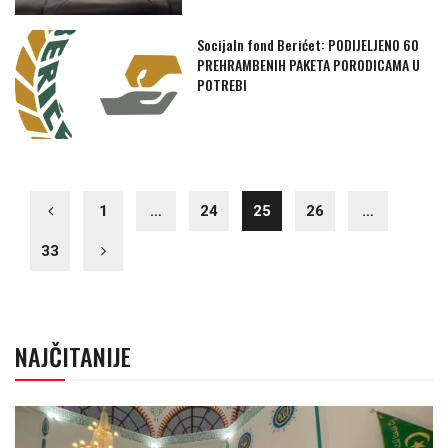
Socijaln fond Berićet: PODIJELJENO 60
PREHRAMBENIH PAKETA PORODICAMA U
POTREBI
1
…
24
25
26
…
33
NAJČITANIJE