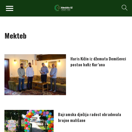
Mekteb
Haris Kičin iz džemata Demiševci
postao hafiz Kur’ana
Bajramska dječija radost obradovala
brojne mališane