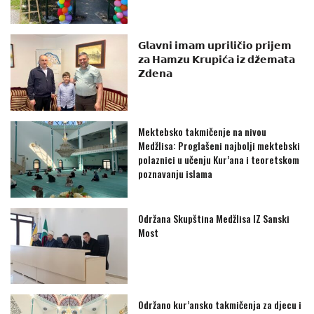
𝗚𝗹𝗮𝘃𝗻𝗶 𝗶𝗺𝗮𝗺 𝘂𝗽𝗿𝗶𝗹𝗶𝗰̌𝗶𝗼 𝗽𝗿𝗶𝗷𝗲𝗺
𝘇𝗮 𝗛𝗮𝗺𝘇𝘂 𝗞𝗿𝘂𝗽𝗶𝗰́𝗮 𝗶𝘇 𝗱𝘇̌𝗲𝗺𝗮𝘁𝗮
𝗭𝗱𝗲𝗻𝗮
Mektebsko takmičenje na nivou
Medžlisa: Proglašeni najbolji mektebski
polaznici u učenju Kur’ana i teoretskom
poznavanju islama
Održana Skupština Medžlisa IZ Sanski
Most
Održano kur’ansko takmičenja za djecu i