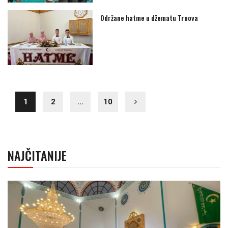
Održane hatme u džematu Trnova
1
2
…
10
NAJČITANIJE