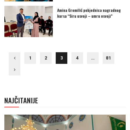
Amina Gromilić pobjednica nagradnog
kursa “Siru usvoji – umru osvoji”
1
2
3
4
…
81
NAJČITANIJE