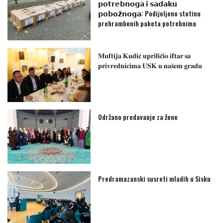
𝗽𝗼𝘁𝗿𝗲𝗯𝗻𝗼𝗴𝗮 𝗶 𝘀𝗮𝗱𝗮𝗸𝘂
𝗽𝗼𝗯𝗼𝘇̌𝗻𝗼𝗴𝗮: Podijeljeno stotinu
prehrambenih paketa potrebnima
𝐌𝐮𝐟𝐭𝐢𝐣𝐚 𝐊𝐮𝐝𝐢𝐜́ 𝐮𝐩𝐫𝐢𝐥𝐢𝐜̌𝐢𝐨 𝐢𝐟𝐭𝐚𝐫 𝐬𝐚
𝐩𝐫𝐢𝐯𝐫𝐞𝐝𝐧𝐢𝐜𝐢𝐦𝐚 𝐔𝐒𝐊 𝐮 𝐧𝐚𝐬̌𝐞𝐦 𝐠𝐫𝐚𝐝𝐮
Održano predavanje za žene
Predramazanski susreti mladih u Sisku