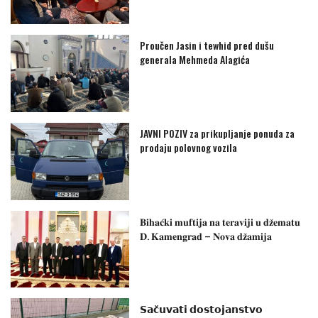
Proučen Jasin i tewhid pred dušu
generala Mehmeda Alagića
JAVNI POZIV za prikupljanje ponuda za
prodaju polovnog vozila
𝐁𝐢𝐡𝐚𝐜́𝐤𝐢 𝐦𝐮𝐟𝐭𝐢𝐣𝐚 𝐧𝐚 𝐭𝐞𝐫𝐚𝐯𝐢𝐣𝐢 𝐮 𝐝𝐳̌𝐞𝐦𝐚𝐭𝐮
𝐃. 𝐊𝐚𝐦𝐞𝐧𝐠𝐫𝐚𝐝 – 𝐍𝐨𝐯𝐚 𝐝𝐳̌𝐚𝐦𝐢𝐣𝐚
𝗦𝗮𝗰̌𝘂𝘃𝗮𝘁𝗶 𝗱𝗼𝘀𝘁𝗼𝗷𝗮𝗻𝘀𝘁𝘃𝗼