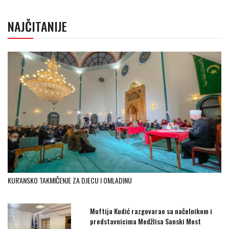
NAJČITANIJE
KUR'ANSKO TAKMIČENJE ZA DJECU I OMLADINU
Muftija Kudić razgovarao sa načelnikom i
predstavnicima Medžlisa Sanski Most