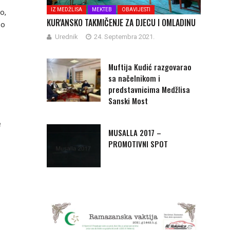
IZ MEDŽLISA
MEKTEB
OBAVIJESTI
o,
KUR'ANSKO TAKMIČENJE ZA DJECU I OMLADINU
 o
Urednik
24. Septembra 2021.
Muftija Kudić razgovarao
sa načelnikom i
predstavnicima Medžlisa
Sanski Most
ب
MUSALLA 2017 –
PROMOTIVNI SPOT