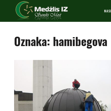
NAS
Oznaka:
hamibegova