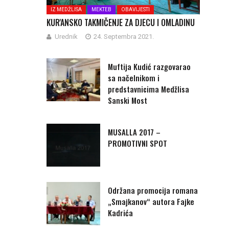
IZ MEDŽLISA
MEKTEB
OBAVIJESTI
KUR'ANSKO TAKMIČENJE ZA DJECU I OMLADINU
Urednik
24. Septembra 2021.
Muftija Kudić razgovarao
sa načelnikom i
predstavnicima Medžlisa
Sanski Most
MUSALLA 2017 –
PROMOTIVNI SPOT
Održana promocija romana
„Smajkanov“ autora Fajke
Kadrića