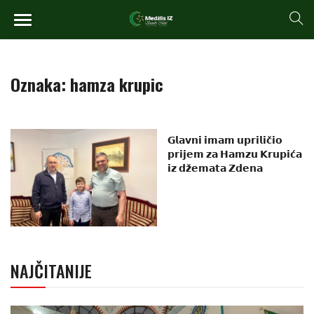
Oznaka:
hamza krupic
𝗚𝗹𝗮𝘃𝗻𝗶 𝗶𝗺𝗮𝗺 𝘂𝗽𝗿𝗶𝗹𝗶𝗰̌𝗶𝗼
𝗽𝗿𝗶𝗷𝗲𝗺 𝘇𝗮 𝗛𝗮𝗺𝘇𝘂 𝗞𝗿𝘂𝗽𝗶𝗰́𝗮
𝗶𝘇 𝗱𝘇̌𝗲𝗺𝗮𝘁𝗮 𝗭𝗱𝗲𝗻𝗮
NAJČITANIJE