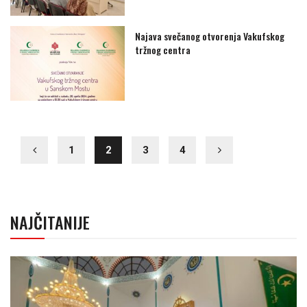
Najava svečanog otvorenja Vakufskog
tržnog centra
1
2
3
4
NAJČITANIJE