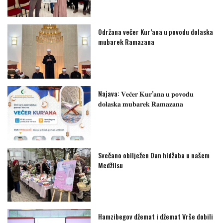
Održana večer Kur’ana u povodu dolaska
mubarek Ramazana
Najava: 𝐕𝐞𝐜̌𝐞𝐫 𝐊𝐮𝐫’𝐚𝐧𝐚 𝐮 𝐩𝐨𝐯𝐨𝐝𝐮
𝐝𝐨𝐥𝐚𝐬𝐤𝐚 𝐦𝐮𝐛𝐚𝐫𝐞𝐤 𝐑𝐚𝐦𝐚𝐳𝐚𝐧𝐚
Svečano obilježen Dan hidžaba u našem
Medžlisu
Hamzibegov džemat i džemat Vrše dobili