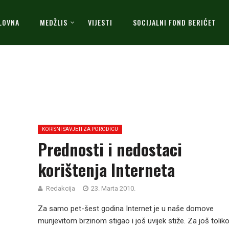
LOVNA
MEDŽLIS
VIJESTI
SOCIJALNI FOND BERIĆET
KORISNI SAVJETI ZA PORODICU
Prednosti i nedostaci
korištenja Interneta
Redakcija
23. Marta 2010.
Za samo pet-šest godina Internet je u naše domove
munjevitom brzinom stigao i još uvijek stiže. Za još toliko,