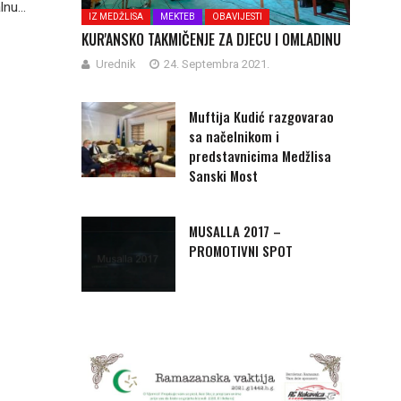
nu...
IZ MEDŽLISA
MEKTEB
OBAVIJESTI
KUR'ANSKO TAKMIČENJE ZA DJECU I OMLADINU
Urednik
24. Septembra 2021.
Muftija Kudić razgovarao
sa načelnikom i
predstavnicima Medžlisa
Sanski Most
MUSALLA 2017 –
PROMOTIVNI SPOT