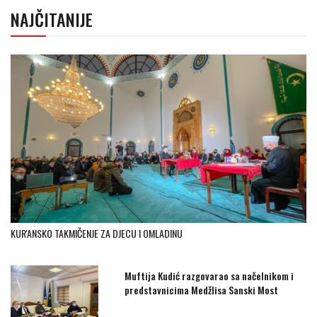
NAJČITANIJE
KUR'ANSKO TAKMIČENJE ZA DJECU I OMLADINU
Muftija Kudić razgovarao sa načelnikom i
predstavnicima Medžlisa Sanski Most