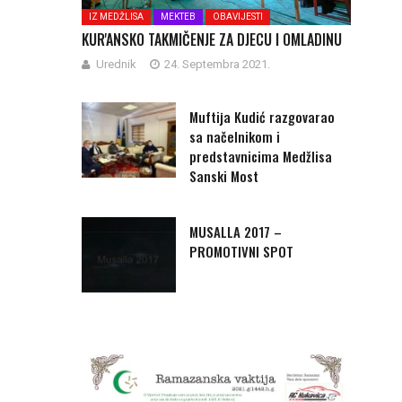
IZ MEDŽLISA
MEKTEB
OBAVIJESTI
KUR'ANSKO TAKMIČENJE ZA DJECU I OMLADINU
Urednik
24. Septembra 2021.
Muftija Kudić razgovarao
sa načelnikom i
predstavnicima Medžlisa
Sanski Most
MUSALLA 2017 –
PROMOTIVNI SPOT