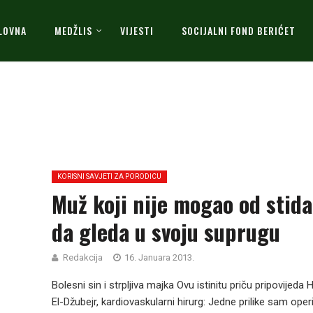
LOVNA
MEDŽLIS
VIJESTI
SOCIJALNI FOND BERIĆET
KORISNI SAVJETI ZA PORODICU
Muž koji nije mogao od stida
da gleda u svoju suprugu
Redakcija
16. Januara 2013.
Bolesni sin i strpljiva majka Ovu istinitu priču pripovijeda H
El-Džubejr, kardiovaskularni hirurg: Jedne prilike sam ope