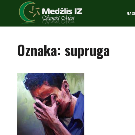
NAS
Oznaka:
supruga