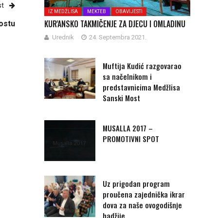
st
IZ MEDŽLISA
MEKTEB
OBAVIJESTI
KUR'ANSKO TAKMIČENJE ZA DJECU I OMLADINU
ostu
Urednik
24. Septembra 2021.
Muftija Kudić razgovarao
sa načelnikom i
predstavnicima Medžlisa
Sanski Most
MUSALLA 2017 –
PROMOTIVNI SPOT
Uz prigodan program
proučena zajednička ikrar
dova za naše ovogodišnje
hadžije