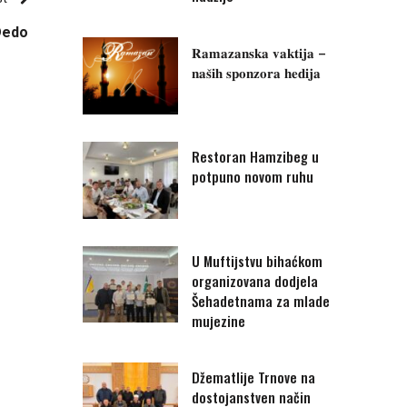
 Dedo
𝐑𝐚𝐦𝐚𝐳𝐚𝐧𝐬𝐤𝐚 𝐯𝐚𝐤𝐭𝐢𝐣𝐚 –
𝐧𝐚𝐬̌𝐢𝐡 𝐬𝐩𝐨𝐧𝐳𝐨𝐫𝐚 𝐡𝐞𝐝𝐢𝐣𝐚
Restoran Hamzibeg u
potpuno novom ruhu
U Muftijstvu bihaćkom
organizovana dodjela
Šehadetnama za mlade
mujezine
Džematlije Trnove na
dostojanstven način