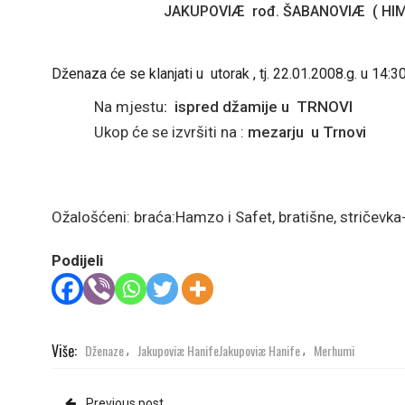
JAKUPOVIÆ
rođ. ŠABANOVIÆ
( HI
Dženaza će se klanjati u
utorak , tj. 22.01.2008.g. u 14:
Na mjestu
:
ispred džamije u
TRNOVI
Ukop će se izvršiti na :
mezarju
u Trnovi
Ožalošćeni: braća:Hamzo i Safet, bratišne, stričevka-E
Podijeli
Više:
Dženaze
Jakupoviæ HanifeJakupoviæ Hanife
Merhumi
,
,
Previous post