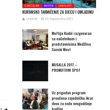
IZ MEDŽLISA
MEKTEB
OBAVIJESTI
KUR'ANSKO TAKMIČENJE ZA DJECU I OMLADINU
Urednik
24. Septembra 2021.
Muftija Kudić razgovarao
sa načelnikom i
predstavnicima Medžlisa
Sanski Most
MUSALLA 2017 –
PROMOTIVNI SPOT
Uz prigodan program
proučena zajednička ikrar
dova za naše ovogodišnje
hadžije
st