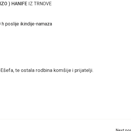
MZO ) HANIFE
IZ TRNOVE
30 h poslije ikindije-namaza
šefa, te ostala rodbina komšije i prijatelji.
Next po