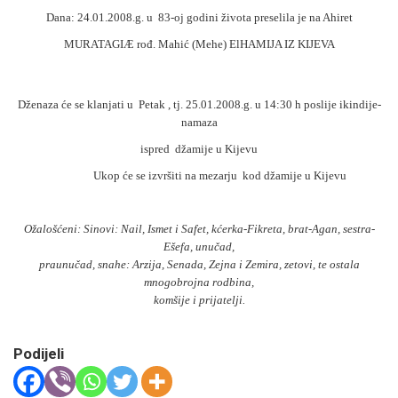
Dana: 24.01.2008.g. u 83-oj godini života preselila je na Ahiret
MURATAGIÆ rođ. Mahić (Mehe) ElHAMIJA IZ KIJEVA
Dženaza će se klanjati u Petak , tj. 25.01.2008.g. u 14:30 h poslije ikindije-
namaza
ispred džamije u Kijevu
Ukop će se izvršiti na
mezarju kod džamije u Kijevu
Ožalošćeni: Sinovi: Nail, Ismet i Safet, kćerka-Fikreta, brat-Agan, sestra-
Ešefa, unučad,
praunučad, snahe: Arzija, Senada, Zejna i Zemira, zetovi, te ostala
mnogobrojna rodbina,
komšije i prijatelji.
Podijeli