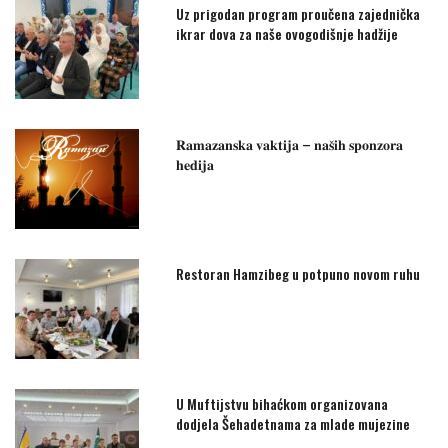
Uz prigodan program proučena zajednička
ikrar dova za naše ovogodišnje hadžije
𝐑𝐚𝐦𝐚𝐳𝐚𝐧𝐬𝐤𝐚 𝐯𝐚𝐤𝐭𝐢𝐣𝐚 – 𝐧𝐚𝐬̌𝐢𝐡 𝐬𝐩𝐨𝐧𝐳𝐨𝐫𝐚
𝐡𝐞𝐝𝐢𝐣𝐚
Restoran Hamzibeg u potpuno novom ruhu
U Muftijstvu bihaćkom organizovana
dodjela Šehadetnama za mlade mujezine