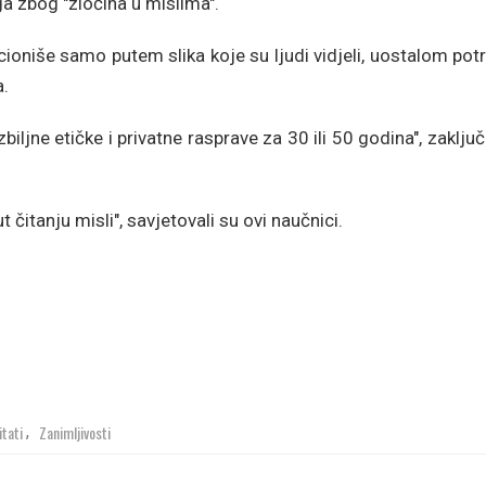
oga zbog "zločina u mislima".
kcioniše samo putem slika koje su ljudi vidjeli, uostalom pot
a.
ljne etičke i privatne rasprave za 30 ili 50 godina", zaključ
 čitanju misli", savjetovali su ovi naučnici.
itati
Zanimljivosti
,