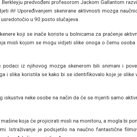
u Berkleyju predvođeni profesorom Jackom Gallantom razvil
idjeti ih! Upoređivanjem skenirane aktivnosti mozga naučni
o usredotočio u 90 posto slučajeva.
enere koji se inače koriste u bolnicama za praćenje aktivn
anja misli kojom se mogu vidjeti slike onoga o čemu osoba 
su podaci iz njihovog mozga skenerom bili snimani i pove
 slika koristila se kako bi se identifikovalo koje je slike 
og iskustva neke osobe na način da će se mjeriti samo akti
mašine koja će projicirati misli na monitoru, a mogla bi p
i. Istraživanje je podsjetilo na naučno fantastične filmo