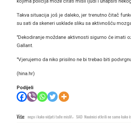
kojima policija može čitati misli ljudi i uhapsiti nek
Takva situacija još je daleko, jer trenutno čitač fun
su sati da skeneri usklade sliku sa aktivnošću mozg
"Dekodiranje moždane aktivnosti sigurno će imati ozbi
Gallant.
"Vjerujemo da niko prisilno ne bi trebao biti podvrgnut
(hina.hr)
Podijeli
Više:
nego i kako vidjeti tuðe misli!
SAD: Nauènici otkrili ne samo kako è
,