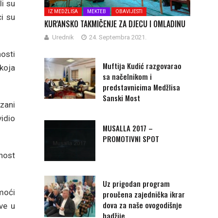
i su
IZ MEDŽLISA
MEKTEB
OBAVIJESTI
ci su
KUR'ANSKO TAKMIČENJE ZA DJECU I OMLADINU
Urednik
24. Septembra 2021.
osti
Muftija Kudić razgovarao
koja
sa načelnikom i
predstavnicima Medžlisa
Sanski Most
zani
vidio
MUSALLA 2017 –
PROMOTIVNI SPOT
vnost
Uz prigodan program
omoći
proučena zajednička ikrar
dova za naše ovogodišnje
ve u
hadžije