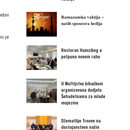
rebni
𝐑𝐚𝐦𝐚𝐳𝐚𝐧𝐬𝐤𝐚 𝐯𝐚𝐤𝐭𝐢𝐣𝐚 –
𝐧𝐚𝐬̌𝐢𝐡 𝐬𝐩𝐨𝐧𝐳𝐨𝐫𝐚 𝐡𝐞𝐝𝐢𝐣𝐚
io je
Restoran Hamzibeg u
potpuno novom ruhu
U Muftijstvu bihaćkom
organizovana dodjela
Šehadetnama za mlade
mujezine
Džematlije Trnove na
dostojanstven način