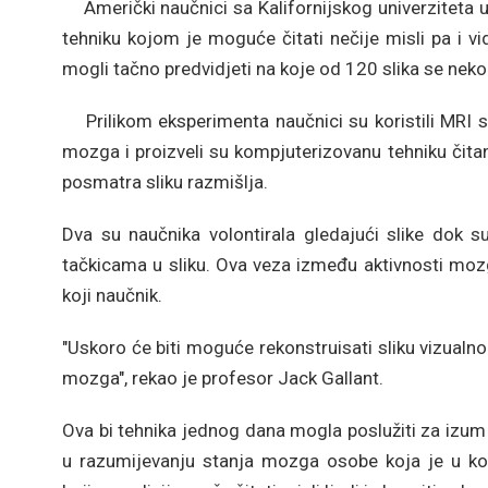
Američki naučnici sa Kalifornijskog univerziteta 
tehniku kojom je moguće čitati nečije misli pa i v
mogli tačno predvidjeti na koje od 120 slika se nek
Prilikom eksperimenta naučnici su koristili MRI sk
mozga i proizveli su kompjuterizovanu tehniku čit
posmatra sliku razmišlja.
Dva su naučnika volontirala gledajući slike dok 
tačkicama u sliku. Ova veza između aktivnosti mozga i
koji naučnik.
"Uskoro će biti moguće rekonstruisati sliku vizualn
mozga", rekao je profesor Jack Gallant.
Ova bi tehnika jednog dana mogla poslužiti za izum 
u razumijevanju stanja mozga osobe koja je u kom