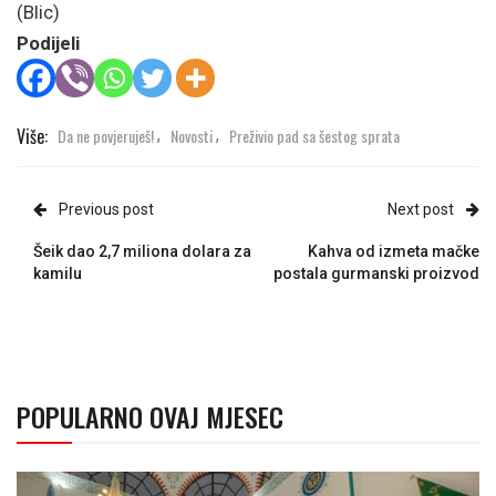
(Blic)
Podijeli
Više:
Da ne povjeruješ!
Novosti
Preživio pad sa šestog sprata
,
,
Previous post
Next post
Šeik dao 2,7 miliona dolara za
Kahva od izmeta mačke
kamilu
postala gurmanski proizvod
POPULARNO OVAJ MJESEC