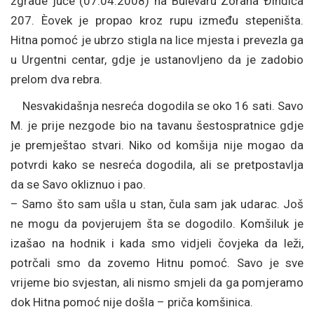
zgrade juče (07.04.2008) na Bulevaru Zorana Ðinđića
207. Èovek je propao kroz rupu između stepeništa.
Hitna pomoć je ubrzo stigla na lice mjesta i prevezla ga
u Urgentni centar, gdje je ustanovljeno da je zadobio
prelom dva rebra.
Nesvakidašnja nesreća dogodila se oko 16 sati. Savo
M. je prije nezgode bio na tavanu šestospratnice gdje
je premještao stvari. Niko od komšija nije mogao da
potvrdi kako se nesreća dogodila, ali se pretpostavlja
da se Savo okliznuo i pao.
– Samo što sam ušla u stan, čula sam jak udarac. Još
ne mogu da povjerujem šta se dogodilo. Komšiluk je
izašao na hodnik i kada smo vidjeli čovjeka da leži,
potrčali smo da zovemo Hitnu pomoć. Savo je sve
vrijeme bio svjestan, ali nismo smjeli da ga pomjeramo
dok Hitna pomoć nije došla – priča komšinica.