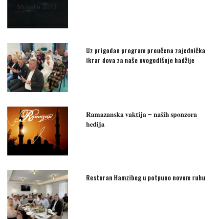
Uz prigodan program proučena zajednička
ikrar dova za naše ovogodišnje hadžije
𝐑𝐚𝐦𝐚𝐳𝐚𝐧𝐬𝐤𝐚 𝐯𝐚𝐤𝐭𝐢𝐣𝐚 – 𝐧𝐚𝐬̌𝐢𝐡 𝐬𝐩𝐨𝐧𝐳𝐨𝐫𝐚
𝐡𝐞𝐝𝐢𝐣𝐚
Restoran Hamzibeg u potpuno novom ruhu