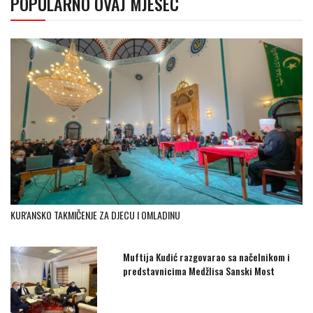
POPULARNO OVAJ MJESEC
KUR'ANSKO TAKMIČENJE ZA DJECU I OMLADINU
Muftija Kudić razgovarao sa načelnikom i
predstavnicima Medžlisa Sanski Most