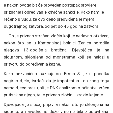
a nakon ovoga bit će proveden postupak provjere
priznanja i određivanje krivične sankcije. Kako nam je
rečeno u Sudu, za ovo djelo predviđena je mjera
dugotrajnog zatvora, od pet do 45 godina zatvora.
On je priznao strašan zločin koji je nedavno otkriven,
nakon što se u Kantonalnoj bolnici Zenica porodila
njegova 13-godišnja bratična. Djevojčica je na
sigurnom, sklonjena od monstruma koji se nalazi u
pritvoru do određivanja kazne.
Kako nezvanično saznajemo, Ermin S. je u početku
negirao djelo, tvrdeći da je impotentan i da zbog toga
nema djece braku, ali je DNK analizom o očinstvu vršen
pritisak na njega, te je priznao zločin i izrazio kajanje.
Djevojčica je slučaj prijavila nakon što je sklonjena na
sigurno, a navodno je duže vrijeme bila zlostavljana.