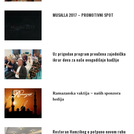
MUSALLA 2017 – PROMOTIVNI SPOT
Uz prigodan program proučena zajednička
ikrar dova za naše ovogodišnje hadžije
𝐑𝐚𝐦𝐚𝐳𝐚𝐧𝐬𝐤𝐚 𝐯𝐚𝐤𝐭𝐢𝐣𝐚 – 𝐧𝐚𝐬̌𝐢𝐡 𝐬𝐩𝐨𝐧𝐳𝐨𝐫𝐚
𝐡𝐞𝐝𝐢𝐣𝐚
Restoran Hamzibeg u potpuno novom ruhu