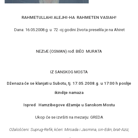
RAHMETULLAHI ALEJHI-HA
RAHMETEN VASIAH!
Dana: 16.05.2008.g. u
72 -oj godini života preselila je na Ahiret
NEZIÆ (OSMAN) rođ. BIÈO
MURATA
IZ SANSKOG MOSTA
Dženaza će se klanjati u Subotu, tj. 17.05.2008.g. u 17:00 h poslije
ikindije namaza
Ispred
Hamzibegove džamije u Sanskom Mostu
Ukop će se izvršiti na mezarju: GREDA
Ožalošćeni
: Suprug-Refik, kćeri: Mirsada i Jasmina, sin-Edin, brat-Aziz,