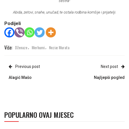
sestra-
Abida, zetovi, snahe, unučad, te ostala rodbina komšije i prijatelji.
Podijeli
Više:
Dženaze
Merhumi
Neziæ Murata
,
,
Previous post
Next post
Alagić Mašo
Najljepši pogled
POPULARNO OVAJ MJESEC