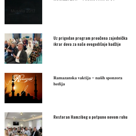
Uz prigodan program proučena zajednička
ikrar dova za naše ovogodišnje hadžije
𝐑𝐚𝐦𝐚𝐳𝐚𝐧𝐬𝐤𝐚 𝐯𝐚𝐤𝐭𝐢𝐣𝐚 – 𝐧𝐚𝐬̌𝐢𝐡 𝐬𝐩𝐨𝐧𝐳𝐨𝐫𝐚
𝐡𝐞𝐝𝐢𝐣𝐚
Restoran Hamzibeg u potpuno novom ruhu