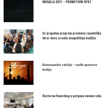
MUSALLA 2017 – PROMOTIVNI SPOT
Uz prigodan program proučena zajednička
ikrar dova za naše ovogodišnje hadžije
𝐑𝐚𝐦𝐚𝐳𝐚𝐧𝐬𝐤𝐚 𝐯𝐚𝐤𝐭𝐢𝐣𝐚 – 𝐧𝐚𝐬̌𝐢𝐡 𝐬𝐩𝐨𝐧𝐳𝐨𝐫𝐚
𝐡𝐞𝐝𝐢𝐣𝐚
Restoran Hamzibeg u potpuno novom ruhu