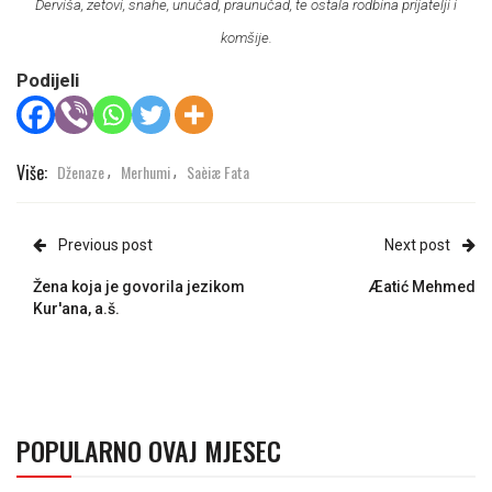
Derviša, zetovi, snahe, unučad, praunučad, te ostala rodbina prijatelji i
komšije.
Podijeli
Više:
Dženaze
Merhumi
Saèiæ Fata
,
,
Previous post
Next post
Žena koja je govorila jezikom
Æatić Mehmed
Kur'ana, a.š.
POPULARNO OVAJ MJESEC