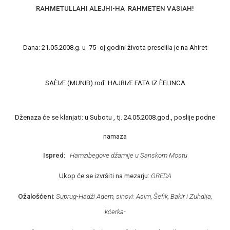
RAHMETULLAHI ALEJHI-HA
RAHMETEN VASIAH!
Dana: 21.05.2008.g. u
75 -oj godini života preselila je na Ahiret
SAÈIÆ (MUNIB) rođ. HAJRIÆ FATA IZ ÈELINCA
Dženaza će se klanjati: u Subotu , tj. 24.05.2008.god., poslije podne
namaza
Ispred:
Hamzibegove džamije u Sanskom Mostu
Ukop će se izvršiti na mezarju:
GREDA
Ožalošćeni
:
Suprug-Hadži Adem, sinovi: Asim, Šefik, Bakir i Zuhdija,
kćerka-