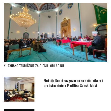
KUR'ANSKO TAKMIČENJE ZA DJECU I OMLADINU
Muftija Kudić razgovarao sa načelnikom i
predstavnicima Medžlisa Sanski Most