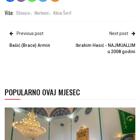
Više:
Dženaze
Merhumi
Ribiæ Šerif
,
,
Previous post
Next post
Bašić (Brace) Armin
Ibrahim Hasić - NAJMUALLIM
u 2008 godini
POPULARNO OVAJ MJESEC