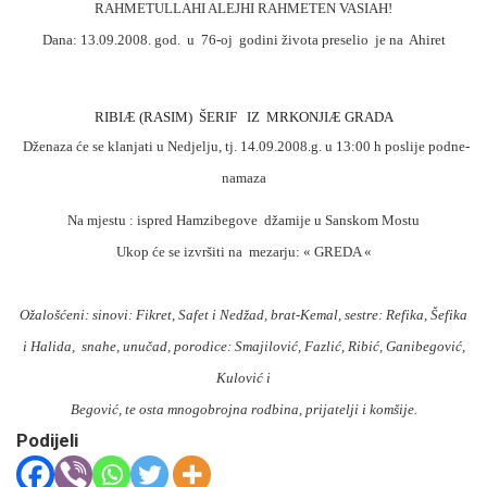
RAHMETULLAHI ALEJHI RAHMETEN VASIAH!
Dana: 13.09.2008. god.
u
76-oj
godini života preselio
je na
Ahiret
RIBIÆ (RASIM)
ŠERIF
IZ
MRKONJIÆ GRADA
Dženaza će se klanjati u Nedjelju, tj. 14.09.2008.g. u 13:00 h poslije podne-
namaza
Na mjestu : ispred Hamzibegove
džamije u Sanskom Mostu
Ukop će se izvršiti na
mezarju: « GREDA «
Ožalošćeni
: sinovi: Fikret, Safet i Nedžad, brat-Kemal, sestre: Refika, Šefika
i Halida,
snahe, unučad, porodice: Smajilović, Fazlić, Ribić, Ganibegović,
Kulović i
Begović, te osta mnogobrojna rodbina, prijatelji i komšije.
Podijeli