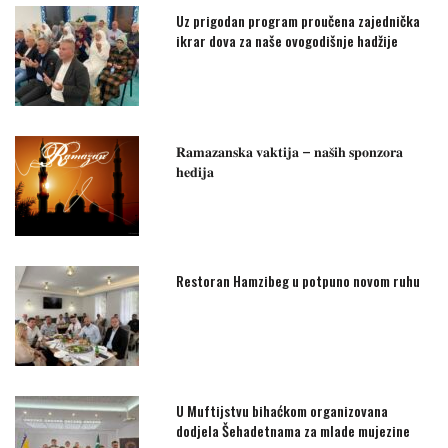
Uz prigodan program proučena zajednička
ikrar dova za naše ovogodišnje hadžije
𝐑𝐚𝐦𝐚𝐳𝐚𝐧𝐬𝐤𝐚 𝐯𝐚𝐤𝐭𝐢𝐣𝐚 – 𝐧𝐚𝐬̌𝐢𝐡 𝐬𝐩𝐨𝐧𝐳𝐨𝐫𝐚
𝐡𝐞𝐝𝐢𝐣𝐚
Restoran Hamzibeg u potpuno novom ruhu
U Muftijstvu bihaćkom organizovana
dodjela Šehadetnama za mlade mujezine