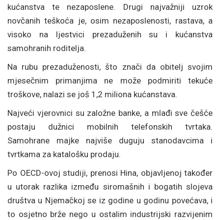
kućanstva te nezaposlene. Drugi najvažniji uzrok
novčanih teškoća je, osim nezaposlenosti, rastava, a
visoko na ljestvici prezaduženih su i kućanstva
samohranih roditelja.
Na rubu prezaduženosti, što znači da obitelj svojim
mjesečnim primanjima ne može podmiriti tekuće
troškove, nalazi se još 1,2 miliona kućanstava.
Najveći vjerovnici su založne banke, a mlađi sve češće
postaju dužnici mobilnih telefonskih tvrtaka.
Samohrane majke najviše duguju stanodavcima i
tvrtkama za katalošku prodaju.
Po OECD-ovoj studiji, prenosi Hina, objavljenoj također
u utorak razlika između siromašnih i bogatih slojeva
društva u Njemačkoj se iz godine u godinu povećava, i
to osjetno brže nego u ostalim industrijski razvijenim