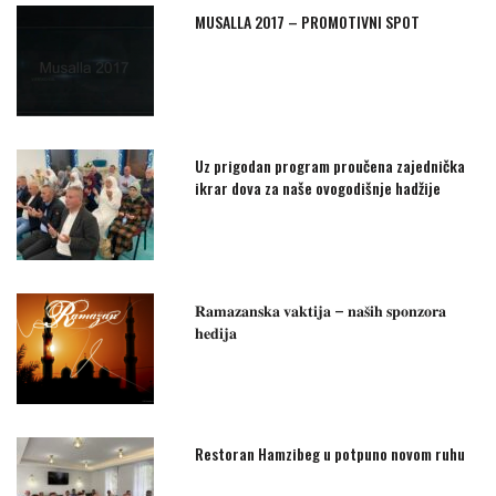
MUSALLA 2017 – PROMOTIVNI SPOT
Uz prigodan program proučena zajednička
ikrar dova za naše ovogodišnje hadžije
𝐑𝐚𝐦𝐚𝐳𝐚𝐧𝐬𝐤𝐚 𝐯𝐚𝐤𝐭𝐢𝐣𝐚 – 𝐧𝐚𝐬̌𝐢𝐡 𝐬𝐩𝐨𝐧𝐳𝐨𝐫𝐚
𝐡𝐞𝐝𝐢𝐣𝐚
Restoran Hamzibeg u potpuno novom ruhu