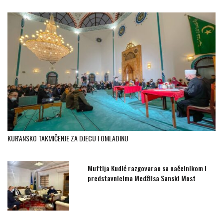
KUR'ANSKO TAKMIČENJE ZA DJECU I OMLADINU
Muftija Kudić razgovarao sa načelnikom i
predstavnicima Medžlisa Sanski Most