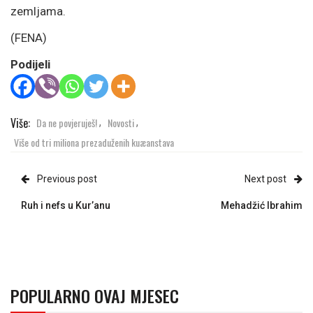
zemljama.
(FENA)
Podijeli
Više:
Da ne povjeruješ!
Novosti
,
,
Više od tri miliona prezaduženih kuæanstava
Previous post
Next post
Ruh i nefs u Kur’anu
Mehadžić Ibrahim
POPULARNO OVAJ MJESEC