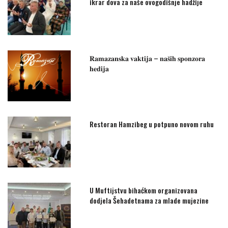
ikrar dova za naše ovogodišnje hadžije
𝐑𝐚𝐦𝐚𝐳𝐚𝐧𝐬𝐤𝐚 𝐯𝐚𝐤𝐭𝐢𝐣𝐚 – 𝐧𝐚𝐬̌𝐢𝐡 𝐬𝐩𝐨𝐧𝐳𝐨𝐫𝐚
𝐡𝐞𝐝𝐢𝐣𝐚
Restoran Hamzibeg u potpuno novom ruhu
U Muftijstvu bihaćkom organizovana
dodjela Šehadetnama za mlade mujezine