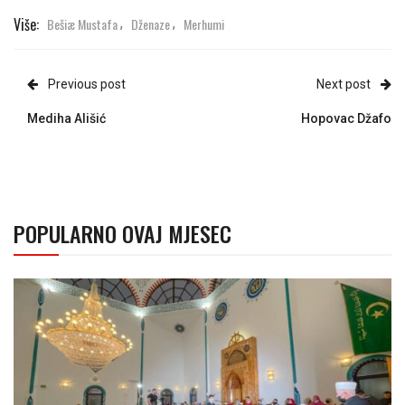
Više:
Bešiæ Mustafa
Dženaze
Merhumi
,
,
Previous post
Next post
Mediha Ališić
Hopovac Džafo
POPULARNO OVAJ MJESEC