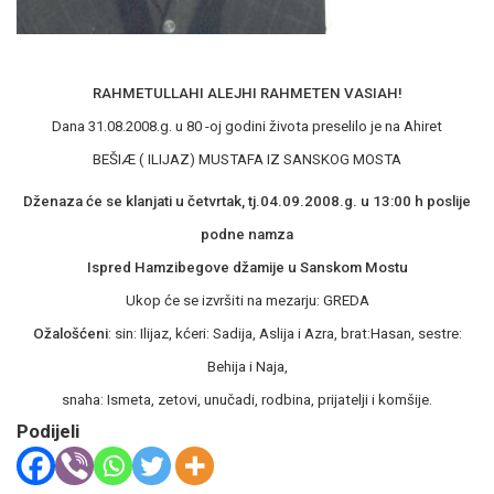
RAHMETULLAHI ALEJHI RAHMETEN VASIAH!
Dana 31.08.2008.g. u 80 -oj godini života preselilo je na Ahiret
BEŠIÆ ( ILIJAZ) MUSTAFA IZ SANSKOG MOSTA
Dženaza će se klanjati u četvrtak, tj.04.09.2008.g. u 13:00 h poslije
podne namza
Ispred Hamzibegove džamije u Sanskom Mostu
Ukop će se izvršiti na mezarju: GREDA
Ožalošćeni
: sin: Ilijaz, kćeri: Sadija, Aslija i Azra, brat:Hasan, sestre:
Behija i Naja,
snaha: Ismeta, zetovi, unučadi, rodbina, prijatelji i komšije.
Podijeli