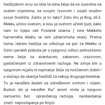
hadžijskom srcu se slila ta silna želja da se susretne sa
svetim mjestima, sa svojim Izvorom i osjeti snažno
svoje Središte. Zašto je to tako? Zato što je Bog, dž.š.
Mekku učinio svetom, a nisu je svetom učinili ljudi, kako
nam to lijepo veli Poslanik islama ( inne Mekkete
harremeha Allahu ve lem juharrimuha nnas). Prema
tome, iskreni hadžija se odlučuje na put za Mekku iz
čisto vjerskih pobuda jer u njegovoj odluci jednostavno
nema želje za avanturom, zabavom, izazovom,
pješačenjem iz zdravstvenih razloga. Ne smije biti u
njegovom nijjetu ni najmanje želje za novčanom dobiti i
u slučaju da obavlja hadždž za nekog drugoga/bedeluk.
To je naređeni ibadet sa određenom svrhom i ciljem.
Budući da je naređen Kur’ anom onda je njegovo
namjerno, bez opravdanog razloga, neobavljanje
znači nepostupanje po Knjizi