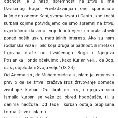
odanosti je u našoj spremnosti na žrtvu u ime
Uzvišenog Boga. Prevladavanjem one spomenute
kušnje da odemo Kabi, svome Izvoru i Centru, kao i naši
kurbani kojima potvrđujemo da smo spremni na žrtvu,
svjedočimo da smo vrijednosti vjere i morala stavili
ponad naših uskih, matrijalnih interesa. Ako su nam
rodbinska veza ili bilo koja druga pripadnost, ili imetak i
trgovina draže od Uzvišenoga Boga i Njegova
Poslanika onda očekujmo , kako Kur an veli, „ da Bog,
dž.š., objelodani Svoju volju“ (IX:24).
Od Adema a.s., do Muhammeda a.s., islam je ustanovio
pravilo da se žrtva izražava kroz žrtvovanje domaće
životinje/ kurban. Od Ibrahima, a.s., i njegova sina
Ismaila kurban se veže za obred hodočašća, tj. u
danima hadždža. Od tada kurban ostaje propisana
forma žrtve u islamu.