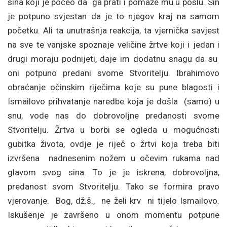
sina koji je počeo da ga prati i pomaže mu u poslu. Sin
je potpuno svjestan da je to njegov kraj na samom
početku. Ali ta unutrašnja reakcija, ta vjernička savjest
na sve te vanjske spoznaje veličine žrtve koji i jedan i
drugi moraju podnijeti, daje im dodatnu snagu da su
oni potpuno predani svome Stvoritelju. Ibrahimovo
obraćanje očinskim riječima koje su pune blagosti i
Ismailovo prihvatanje naredbe koja je došla (samo) u
snu, vode nas do dobrovoljne predanosti svome
Stvoritelju. Žrtva u borbi se ogleda u mogućnosti
gubitka života, ovdje je riječ o žrtvi koja treba biti
izvršena nadnesenim nožem u očevim rukama nad
glavom svog sina. To je je iskrena, dobrovoljna,
predanost svom Stvoritelju. Tako se formira pravo
vjerovanje. Bog, dž.š., ne želi krv ni tijelo Ismailovo.
Iskušenje je završeno u onom momentu potpune