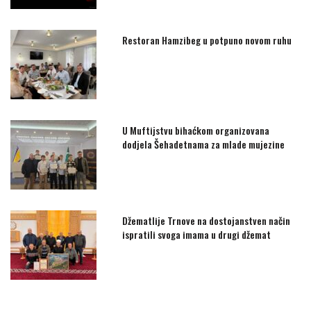
Restoran Hamzibeg u potpuno novom ruhu
U Muftijstvu bihaćkom organizovana
dodjela Šehadetnama za mlade mujezine
Džematlije Trnove na dostojanstven način
ispratili svoga imama u drugi džemat