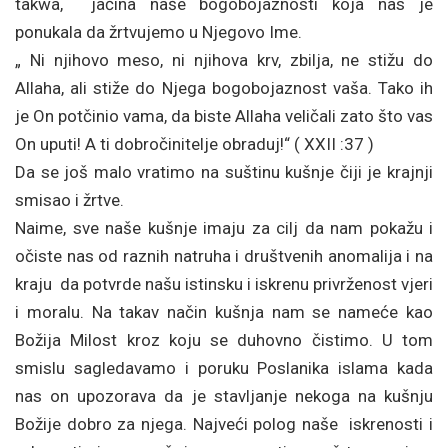
takwa, jačina naše bogobojaznosti koja nas je
ponukala da žrtvujemo u Njegovo Ime.
„ Ni njihovo meso, ni njihova krv, zbilja, ne stižu do
Allaha, ali stiže do Njega bogobojaznost vaša. Tako ih
je On potčinio vama, da biste Allaha veličali zato što vas
On uputi! A ti dobročinitelje obraduj!“ ( XXII :37 )
Da se još malo vratimo na suštinu kušnje čiji je krajnji
smisao i žrtve.
Naime, sve naše kušnje imaju za cilj da nam pokažu i
očiste nas od raznih natruha i društvenih anomalija i na
kraju da potvrde našu istinsku i iskrenu privrženost vjeri
i moralu. Na takav način kušnja nam se nameće kao
Božija Milost kroz koju se duhovno čistimo. U tom
smislu sagledavamo i poruku Poslanika islama kada
nas on upozorava da je stavljanje nekoga na kušnju
Božije dobro za njega. Najveći polog naše iskrenosti i