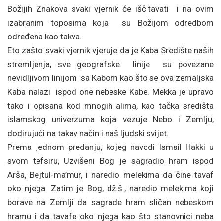
Božijih Znakova svaki vjernik će iščitavati i na ovim
izabranim toposima koja su Božijom odredbom
određena kao takva.
Eto zašto svaki vjernik vjeruje da je Kaba Središte naših
stremljenja, sve geografske linije su povezane
nevidljivom linijom sa Kabom kao što se ova zemaljska
Kaba nalazi ispod one nebeske Kabe. Mekka je upravo
tako i opisana kod mnogih alima, kao tačka središta
islamskog univerzuma koja vezuje Nebo i Zemlju,
dodirujući na takav način i naš ljudski svijet.
Prema jednom predanju, kojeg navodi Ismail Hakki u
svom tefsiru, Uzvišeni Bog je sagradio hram ispod
Arša, Bejtul-ma’mur, i naredio melekima da čine tavaf
oko njega. Zatim je Bog, dž.š., naredio melekima koji
borave na Zemlji da sagrade hram sličan nebeskom
hramu i da tavafe oko njega kao što stanovnici neba