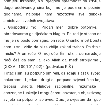
primjeru Ibrahima, a.s. Njegova spremnost da žrtvuje
dugo očekivanog sina koji mu je podaren u poznim
godinama, najbolje nam razotkriva sve duboke
smislove navednih svojstava.
„ Gospodaru moj! Podari meni dobre potomke. I
obradovasmo ga dječakom blagim. Pa kad je stasao da
mu je i u poslu pomagao, on reče: O sinko moj! Doista
sam u snu vidio da bi te zbilja zaklati trebao. Pa šta ti
misliš? A on reče: O moj oče! Èini šta ti se naređuje.
Naći ćeš da sam ja, ako Allah da, međ’ strpljivima „
(XXXVII:100,101,102)- (podvukao R.Š.)
I otac i sin su potpuno smireni, osjećaju slast u svojoj
pokornosti. I jedan i drugi su potpuno svjesni čina koji
trebaju uraditi. Njihove racionalne, razumske i
spoznajne funkcije i mogućnosti shvatanja objektivnog
svijeta su potpuno ispravne. Otac je svjestan da gubi