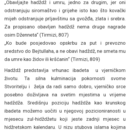
„Obavljajte hadždž i umru, jedno za drugim, jer oni
odstranjuju siromaštvo i grijehe isto kao što kovački
mijeh odstranjuje prljavštinu sa gvožđa, zlata i srebra.
Za propisano obavljen hadždž nema druge nagrade
osim Dženneta“ (Tirmizi, 807)
„Ko bude posjedovao opskrbu za put i prevozno
sredstvo do Bejtullaha, a ne obavi hadždž, ne smeta mu
da umre kao židov ili kršćanin“ (Tirmizi, 809)
Hadždž predstavlja vrhunac ibadeta u vjerničkom
životu. Ta silna kulminacija pokornosti svome
Stvoritelju i želja da radi samo dobro, vjerničko srce
posebno doživljava na svetim mjestima u vrijeme
hadždža. Središnju poziciju hadždža kao krunskog
ibadeta možemo uočiti u njegovoj pozicioniranosti u
mjesecu zul-hidždžetu koji jeste zadnji mjesec u
hidžretskom kalendaru. U nizu stubova islama kojima