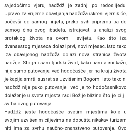
svjedočimo vjeru, hadždž je zadnji po redoslijedu.
Upravo za vrijeme obavljanja hadždža iskreni vjernik će,
počevši od samog nijjeta, preko svih priprema pa do
samog čina ovog ibadeta, istrajavati u analizi svog
proteklog života na ovom svijetu. Kao što iza
dvanaestog mjeseca dolazi prvi, novi mjesec, isto tako
iza obavljenog hadždža dolazi nova stranica života
hadžije. Stoga i sam ljudski život, kako nam alimi kažu,
nije samo putovanje, već hodočašće jer na kraju života
je kapija smrti, susret sa Uzvišenim Bogom. Isto tako ni
hadždž nije puko putovanje već je to hodočasnikovo
dolaženje u sveta mjesta radi Božije blizine što je cilj i
svrha ovog putovanja.
Hadždž jeste hodočašće svetim mjestima koje u
svojim uzvišenim ciljevima ne dopušta nikakav turizam
niti ima za svrhu naučno-znanstveno putovanje. Ovo