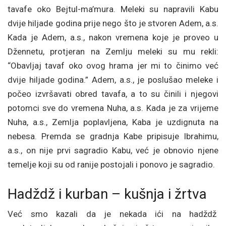
tavafe oko Bejtul-ma’mura. Meleki su napravili Kabu
dvije hiljade godina prije nego što je stvoren Adem, a.s.
Kada je Adem, a.s., nakon vremena koje je proveo u
Džennetu, protjeran na Zemlju meleki su mu rekli:
“Obavljaj tavaf oko ovog hrama jer mi to činimo već
dvije hiljade godina.” Adem, a.s., je poslušao meleke i
počeo izvršavati obred tavafa, a to su činili i njegovi
potomci sve do vremena Nuha, a.s. Kada je za vrijeme
Nuha, a.s., Zemlja poplavljena, Kaba je uzdignuta na
nebesa. Premda se gradnja Kabe pripisuje Ibrahimu,
a.s., on nije prvi sagradio Kabu, već je obnovio njene
temelje koji su od ranije postojali i ponovo je sagradio.
Hadždž i kurban – kušnja i žrtva
Već smo kazali da je nekada ići na hadždž