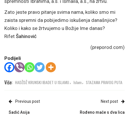
spremnosti Ibrahima, a.s. i Ismaila, a.s., na žrtvu.
Zato jeste pravo pitanje svima nama, koliko smo mi
zaista spremni da pobijedimo iskušenja današnjice?
Koliko i kako se žrtvujemo u Božije Ime danas?
Rifet
Šahinović
(preporod.com)
Podijeli
Više:
HADŽDŽ KRUNSKI IBADET U ISLAMU
Islam
STAZAMA PRAVOG PUTA
,
,
Previous post
Next post
Sadić Asija
Rođeno mače s dva lica