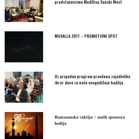
predstavnicima Medžlisa Sanski Most
MUSALLA 2017 – PROMOTIVNI SPOT
Uz prigodan program proučena zajednička
ikrar dova za naše ovogodišnje hadžije
𝐑𝐚𝐦𝐚𝐳𝐚𝐧𝐬𝐤𝐚 𝐯𝐚𝐤𝐭𝐢𝐣𝐚 – 𝐧𝐚𝐬̌𝐢𝐡 𝐬𝐩𝐨𝐧𝐳𝐨𝐫𝐚
𝐡𝐞𝐝𝐢𝐣𝐚