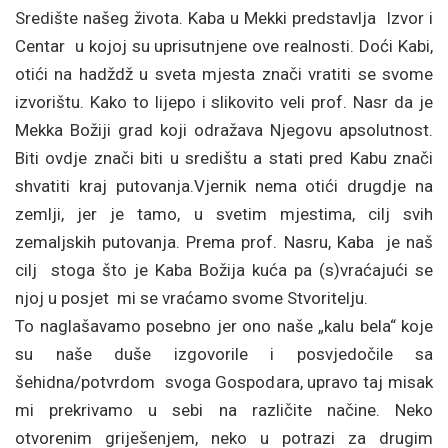
Središte našeg života. Kaba u Mekki predstavlja Izvor i
Centar u kojoj su uprisutnjene ove realnosti. Doći Kabi,
otići na hadždž u sveta mjesta znači vratiti se svome
izvorištu. Kako to lijepo i slikovito veli prof. Nasr da je
Mekka Božiji grad koji odražava Njegovu apsolutnost.
Biti ovdje znači biti u središtu a stati pred Kabu znači
shvatiti kraj putovanja.Vjernik nema otići drugdje na
zemlji, jer je tamo, u svetim mjestima, cilj svih
zemaljskih putovanja. Prema prof. Nasru, Kaba je naš
cilj stoga što je Kaba Božija kuća pa (s)vraćajući se
njoj u posjet mi se vraćamo svome Stvoritelju.
To naglašavamo posebno jer ono naše „kalu bela“ koje
su naše duše izgovorile i posvjedočile sa
šehidna/potvrdom svoga Gospodara, upravo taj misak
mi prekrivamo u sebi na različite načine. Neko
otvorenim griješenjem, neko u potrazi za drugim