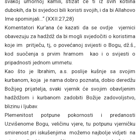
svakoj umornoj kamili, stizat će ti iz svih kotlina
dubokih, da bi svjedoci bili koristi svojih, i da bi Allahovo
Ime spominjali…“ (XXII:27,28)
Komentatori Kur’ana će kazati da se ovdje vjernici
obavezuju za hadždž da bi mogli svjedočiti o koristima
koje im pritječu, tj, o povećanoj svijesti o Bogu, dž.š.,
kod suočenja s prvim hramom kao i o svijesti o
pripadnosti jednom ummetu.
Kao što je Ibrahim, a.s. poslije kušnje sa svojim
kurbanom, koja je nama dobro poznata, dobio deredžu
Božijeg prijatelja, svaki vjernik će svojim obavljenim
hadždžom i kurbanom zadobiti Božije zadovoljstvo,
blizinu i ljubav.
Plemenitost potpune pokornosti i predanosti
Uzvišenome Bogu, veličinu vjere, tu potpunu vjerničku
smirenost pri iskušenjima možemo najbolje vidjeti na