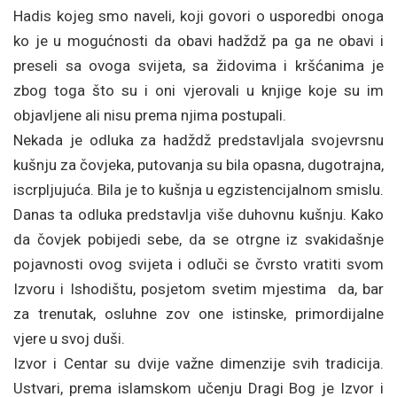
Hadis kojeg smo naveli, koji govori o usporedbi onoga
ko je u mogućnosti da obavi hadždž pa ga ne obavi i
preseli sa ovoga svijeta, sa židovima i kršćanima je
zbog toga što su i oni vjerovali u knjige koje su im
objavljene ali nisu prema njima postupali.
Nekada je odluka za hadždž predstavljala svojevrsnu
kušnju za čovjeka, putovanja su bila opasna, dugotrajna,
iscrpljujuća. Bila je to kušnja u egzistencijalnom smislu.
Danas ta odluka predstavlja više duhovnu kušnju. Kako
da čovjek pobijedi sebe, da se otrgne iz svakidašnje
pojavnosti ovog svijeta i odluči se čvrsto vratiti svom
Izvoru i Ishodištu, posjetom svetim mjestima da, bar
za trenutak, osluhne zov one istinske, primordijalne
vjere u svoj duši.
Izvor i Centar su dvije važne dimenzije svih tradicija.
Ustvari, prema islamskom učenju Dragi Bog je Izvor i