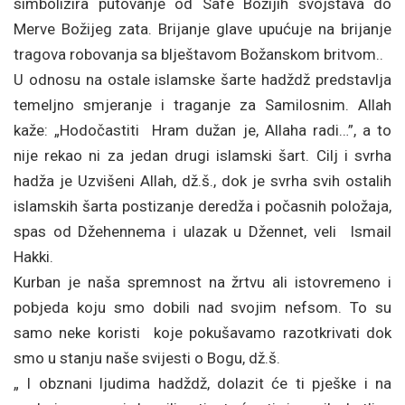
simbolizira putovanje od Safe Božijih svojstava do
Merve Božijeg zata. Brijanje glave upućuje na brijanje
tragova robovanja sa blještavom Božanskom britvom..
U odnosu na ostale islamske šarte hadždž predstavlja
temeljno smjeranje i traganje za Samilosnim. Allah
kaže: „Hodočastiti Hram dužan je, Allaha radi…”, a to
nije rekao ni za jedan drugi islamski šart. Cilj i svrha
hadža je Uzvišeni Allah, dž.š., dok je svrha svih ostalih
islamskih šarta postizanje deredža i počasnih položaja,
spas od Džehennema i ulazak u Džennet, veli Ismail
Hakki.
Kurban je naša spremnost na žrtvu ali istovremeno i
pobjeda koju smo dobili nad svojim nefsom. To su
samo neke koristi koje pokušavamo razotkrivati dok
smo u stanju naše svijesti o Bogu, dž.š.
„ I obznani ljudima hadždž, dolazit će ti pješke i na