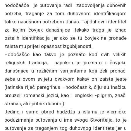
hodočašće je putovanje radi zadovoljenja duhovnih
potreba, traganje za tom duhovnom identifikacijom
toliko nasušnom potrebom danas. Taj duhovni identitet
za kojim čovjek današnjice itekako traga je iznad
ostalih identifikacija jer ako se tu čovjek ne pronađe
zaista mu prijeti opasnost izgubljenosti.
Hodočašće kao takvo je poznato kod svih velikih
religijskih tradicija, napokon je poznato i čovjeku
današnjice u različitim varijantama koji želi pronaći
sebe u ovom svijetu ovakvom kakav on zaista jeste
(latinska riječ peregrinus –hodočasnik, čiju su inačicu
preuzeli romanski jezici, kao i engleski -pilgrim, znači
stranac, ali i putnik duhom ).
Jedino i samo obred hadždža u islamu je vjerničko
poduzimanje putovanja u ime svoga Stvoritelja, to je
putovanje za traganjem tog duhovnog identiteta jer u