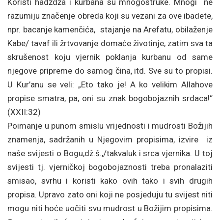
Koristi hadždža i kurbana su mnogostruke. Mnogi ne
razumiju značenje obreda koji su vezani za ove ibadete,
npr. bacanje kamenčića, stajanje na Arefatu, obilaženje
Kabe/ tavaf ili žrtvovanje domaće životinje, zatim sva ta
skrušenost koju vjernik poklanja kurbanu od same
njegove pripreme do samog čina, itd. Sve su to propisi.
U Kur’anu se veli: „Eto tako je! A ko velikim Allahove
propise smatra, pa, oni su znak bogobojaznih srdaca!“
(XXII:32)
Poimanje u punom smislu vrijednosti i mudrosti Božijih
znamenja, sadržanih u Njegovim propisima, izvire iz
naše svijesti o Bogu,dž.š.,/takvaluk i srca vjernika. U toj
svijesti tj. vjerničkoj bogobojaznosti treba pronalaziti
smisao, svrhu i koristi kako ovih tako i svih drugih
propisa. Upravo zato oni koji ne posjeduju tu svijest niti
mogu niti hoće uočiti svu mudrost u Božijim propisima.