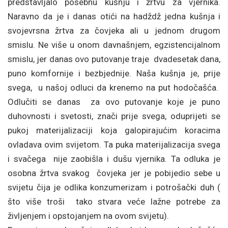
predstavljalo posebnu kušnju i žrtvu za vjernika.
Naravno da je i danas otići na hadždž jedna kušnja i
svojevrsna žrtva za čovjeka ali u jednom drugom
smislu. Ne više u onom davnašnjem, egzistencijalnom
smislu, jer danas ovo putovanje traje dvadesetak dana,
puno komfornije i bezbjednije. Naša kušnja je, prije
svega, u našoj odluci da krenemo na put hodočašća.
Odlučiti se danas za ovo putovanje koje je puno
duhovnosti i svetosti, znači prije svega, oduprijeti se
pukoj materijalizaciji koja galopirajućim koracima
ovladava ovim svijetom. Ta puka materijalizacija svega
i svačega nije zaobišla i dušu vjernika. Ta odluka je
osobna žrtva svakog čovjeka jer je pobijedio sebe u
svijetu čija je odlika konzumerizam i potrošački duh (
što više troši tako stvara veće lažne potrebe za
življenjem i opstojanjem na ovom svijetu).