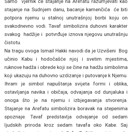
Samo vjernik će stajanje na Arefatu razumjevati kao
stajanje na Sudnjem danu, bacanje kamenčića će biti
potpora njemu u stalnoj unutrašnjoj borbi koju on
svakodnevno vodi. Tavaf simbolizira duhovni karakter
svakog hadžije i potvrđuje iznova njegovu unutrašnju
čistotu.
Na tragu ovoga Ismail Hakki navodi da je Uzvišeni Bog
učinio Kabu i hodočašće njoj i svetim mjestima,
ruknove hadža i obrede koji se čine na hadžu simbolima
koji ukazuju na duhovno uzdizanje i putovanje k Njemu.
Ihram je simbol napuštanja svijeta formi i oblika,
ostavljanja navika i običaja, odvajanja od dunjaluka i
onoga što je na njemu i izbjegavanja stvorenja.
Stajanje na Arefatu simbolizira boravak na stepenima
spoznaje. Tavaf predstavlja odvajanje od sedam
ljudskih priroda kroz sedam tavafa oko Kabe. Saj