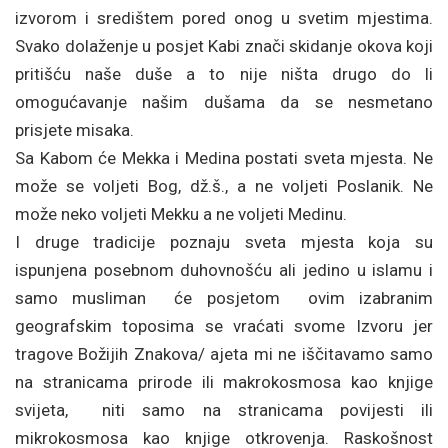
izvorom i središtem pored onog u svetim mjestima.
Svako dolaženje u posjet Kabi znači skidanje okova koji
pritišću naše duše a to nije ništa drugo do li
omogućavanje našim dušama da se nesmetano
prisjete misaka.
Sa Kabom će Mekka i Medina postati sveta mjesta. Ne
može se voljeti Bog, dž.š., a ne voljeti Poslanik. Ne
može neko voljeti Mekku a ne voljeti Medinu.
I druge tradicije poznaju sveta mjesta koja su
ispunjena posebnom duhovnošću ali jedino u islamu i
samo musliman će posjetom ovim izabranim
geografskim toposima se vraćati svome Izvoru jer
tragove Božijih Znakova/ ajeta mi ne iščitavamo samo
na stranicama prirode ili makrokosmosa kao knjige
svijeta, niti samo na stranicama povijesti ili
mikrokosmosa kao knjige otkrovenja. Raskošnost