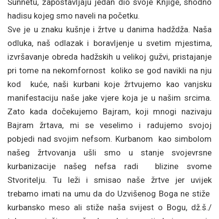
Sunnetu, zapostavljaju jedan dio svoje Knjige, shodno
hadisu kojeg smo naveli na početku.
Sve je u znaku kušnje i žrtve u danima hadždža. Naša
odluka, naš odlazak i boravljenje u svetim mjestima,
izvršavanje obreda hadžskih u velikoj gužvi, pristajanje
pri tome na nekomfornost koliko se god navikli na nju
kod kuće, naši kurbani koje žrtvujemo kao vanjsku
manifestaciju naše jake vjere koja je u našim srcima.
Zato kada dočekujemo Bajram, koji mnogi nazivaju
Bajram žrtava, mi se veselimo i radujemo svojoj
pobjedi nad svojim nefsom. Kurbanom kao simbolom
našeg žrtvovanja ušli smo u stanje svojevrsne
kurbanizacije našeg nefsa radi blizine svome
Stvoritelju. Tu leži i smisao naše žrtve jer uvijek
trebamo imati na umu da do Uzvišenog Boga ne stiže
kurbansko meso ali stiže naša svijest o Bogu, dž.š./