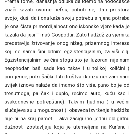
Prema tome, današnja odluka da idemo na hodočašće
znači kazati svome nefsu, pohoti ne, dati prostora
svojoj duši da i ona kaže svoju potrebu a njena potreba
je ona čista primordijalnost one iskonske vjere kada je
kazala da jesi Ti naš Gospodar. Zato hadždž za vjernika
predstavlja žrtvovanje onog nižeg, prizemnog interesa
koji se nama čini bitnim egzistencijalnim, za viši cilj.
Egzistencijalnim se čini stoga što je iluzoran, nije nam
neophodan baš sada kao takav i u tolikoj količini (
primjerice, potrošački duh društva i konzumerizam nam
uvijek iznova nalaže da imamo što više, puno bolje od
trenutnoga, pa čak i duplo, recimo auto, kuću kao i
svakodnevne potrepštine). Takvim ljudima ( u većini
slučajeva su u mogućnosti) obaveza izvršenja hadždža
nije ni na kraj pameti. Takvi zasigurno jednu obligatnu
dužnost izostavljaju koja je utemeljena na Kur’anu i