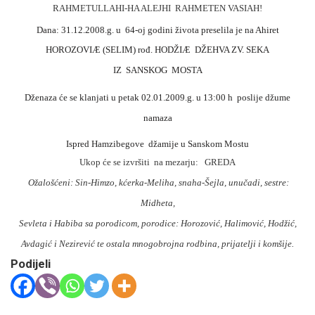
RAHMETULLAHI-HA ALEJHI
RAHMETEN VASIAH!
Dana: 31.12.2008.g. u
64-oj godini života preselila je na Ahiret
HOROZOVIÆ (SELIM) rođ. HODŽIÆ
DŽEHVA ZV. SEKA
IZ
SANSKOG
MOSTA
Dženaza će se klanjati u petak 02.01.2009.g. u 13:00 h
poslije džume
namaza
Ispred Hamzibegove
džamije u Sanskom Mostu
Ukop će se izvršiti
na mezarju:
GREDA
Ožalošćeni: Sin-Himzo, kćerka-Meliha, snaha-Šejla, unučadi, sestre:
Midheta,
Sevleta i Habiba sa porodicom, porodice: Horozović, Halimović, Hodžić,
Avdagić i Nezirević te ostala mnogobrojna rodbina, prijatelji i komšije.
Podijeli