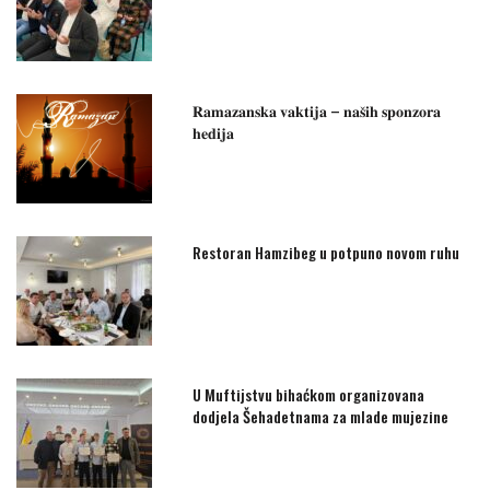
𝐑𝐚𝐦𝐚𝐳𝐚𝐧𝐬𝐤𝐚 𝐯𝐚𝐤𝐭𝐢𝐣𝐚 – 𝐧𝐚𝐬̌𝐢𝐡 𝐬𝐩𝐨𝐧𝐳𝐨𝐫𝐚
𝐡𝐞𝐝𝐢𝐣𝐚
Restoran Hamzibeg u potpuno novom ruhu
U Muftijstvu bihaćkom organizovana
dodjela Šehadetnama za mlade mujezine