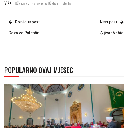
Više:
Dženaze
Horozoviæ Džehva
Merhumi
,
,
Previous post
Next post
Dova za Palestinu
Šljivar Vahid
POPULARNO OVAJ MJESEC