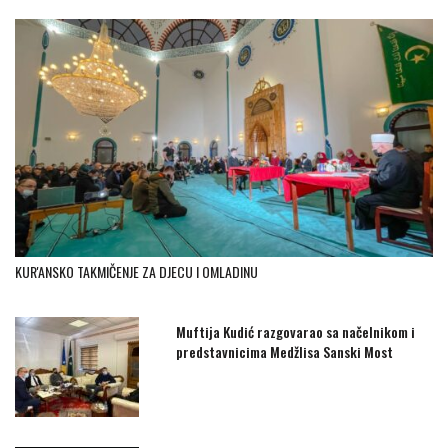
KUR'ANSKO TAKMIČENJE ZA DJECU I OMLADINU
Muftija Kudić razgovarao sa načelnikom i
predstavnicima Medžlisa Sanski Most