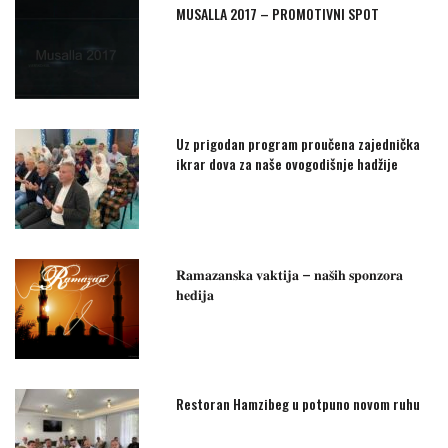
MUSALLA 2017 – PROMOTIVNI SPOT
Uz prigodan program proučena zajednička
ikrar dova za naše ovogodišnje hadžije
𝐑𝐚𝐦𝐚𝐳𝐚𝐧𝐬𝐤𝐚 𝐯𝐚𝐤𝐭𝐢𝐣𝐚 – 𝐧𝐚𝐬̌𝐢𝐡 𝐬𝐩𝐨𝐧𝐳𝐨𝐫𝐚
𝐡𝐞𝐝𝐢𝐣𝐚
Restoran Hamzibeg u potpuno novom ruhu