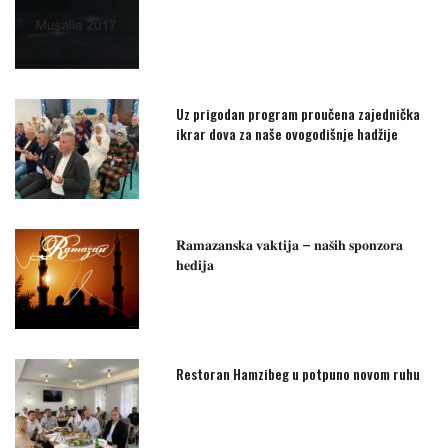
Uz prigodan program proučena zajednička
ikrar dova za naše ovogodišnje hadžije
𝐑𝐚𝐦𝐚𝐳𝐚𝐧𝐬𝐤𝐚 𝐯𝐚𝐤𝐭𝐢𝐣𝐚 – 𝐧𝐚𝐬̌𝐢𝐡 𝐬𝐩𝐨𝐧𝐳𝐨𝐫𝐚
𝐡𝐞𝐝𝐢𝐣𝐚
Restoran Hamzibeg u potpuno novom ruhu