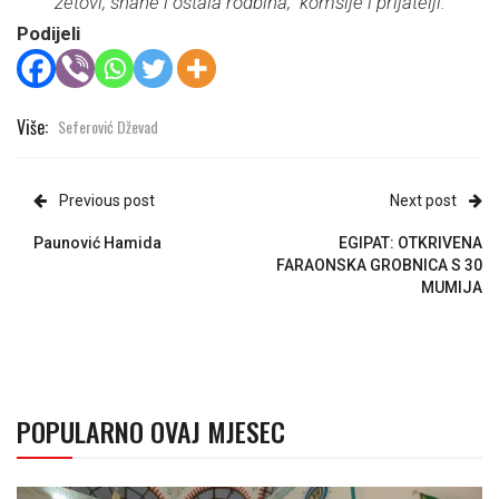
zetovi, snahe i ostala rodbina, komšije i prijatelji.
Podijeli
Više:
Seferović Dževad
Previous post
Next post
Paunović Hamida
EGIPAT: OTKRIVENA
FARAONSKA GROBNICA S 30
MUMIJA
POPULARNO OVAJ MJESEC