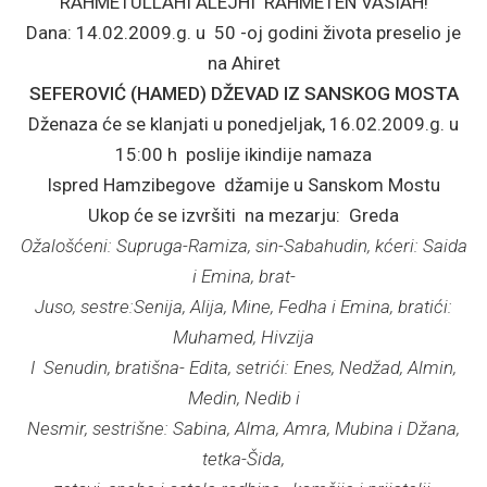
RAHMETULLAHI ALEJHI RAHMETEN VASIAH!
Dana: 14.02.2009.g. u 50 -oj godini života preselio je
na Ahiret
SEFEROVIĆ (HAMED) DŽEVAD IZ SANSKOG MOSTA
Dženaza će se klanjati u ponedjeljak, 16.02.2009.g. u
15:00 h poslije ikindije namaza
Ispred Hamzibegove džamije u Sanskom Mostu
Ukop će se izvršiti na mezarju: Greda
Ožalošćeni: Supruga-Ramiza, sin-Sabahudin, kćeri: Saida
i Emina, brat-
Juso, sestre:Senija, Alija, Mine, Fedha i Emina, bratići:
Muhamed, Hivzija
I Senudin, bratišna- Edita, setrići: Enes, Nedžad, Almin,
Medin, Nedib i
Nesmir, sestrišne: Sabina, Alma, Amra, Mubina i Džana,
tetka-Šida,