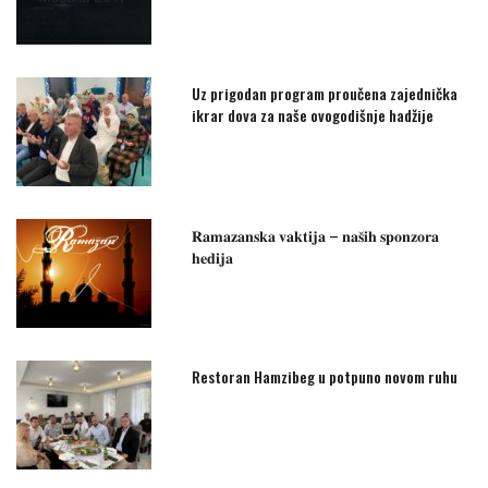
Uz prigodan program proučena zajednička
ikrar dova za naše ovogodišnje hadžije
𝐑𝐚𝐦𝐚𝐳𝐚𝐧𝐬𝐤𝐚 𝐯𝐚𝐤𝐭𝐢𝐣𝐚 – 𝐧𝐚𝐬̌𝐢𝐡 𝐬𝐩𝐨𝐧𝐳𝐨𝐫𝐚
𝐡𝐞𝐝𝐢𝐣𝐚
Restoran Hamzibeg u potpuno novom ruhu