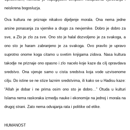
neiskrena bogosluzja.
Ova kultura ne priznaje nikakvo dijeljenje morala. Ona nema jedne
arsine ponasanja za vjernike a drugo za nevjernike. Dobro je dobro za
sve, a Zlo je zlo za sve. Ono sto je halal dozvoljeno je za svakoga, a
ono sto je haram zabranjeno je za svakoga. Ovo pravilo je upravo
suprotno onome koga citamo u svetim knjigama zidova. Nasa kultura
takodje ne priznaje ono opasno i zlo nacelo koje kaze da cilj opravdava
sredstvo. Ona vjeruje samo u cista sredstva koja vode uzvisenome
cilju. Do istine se ne stize laznim sredstvima, ili kako se u Hadisu kaze:
“Allah je dobar i ne prima osim ono sto je dobro…” Otuda u kulturi
Islama nema raskoraka izmedju nauke i ekonomije na jednoj i morala na
drugoj strani. Zato nema odvajanja rata i politike od etike.
HUMANOST