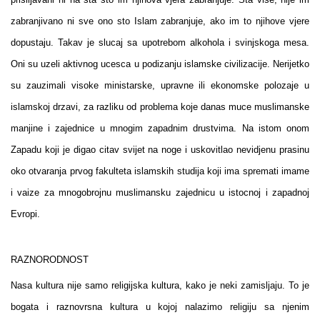
zabranjivano ni sve ono sto Islam zabranjuje, ako im to njihove vjere
dopustaju. Takav je slucaj sa upotrebom alkohola i svinjskoga mesa.
Oni su uzeli aktivnog ucesca u podizanju islamske civilizacije. Nerijetko
su zauzimali visoke ministarske, upravne ili ekonomske polozaje u
islamskoj drzavi, za razliku od problema koje danas muce muslimanske
manjine i zajednice u mnogim zapadnim drustvima. Na istom onom
Zapadu koji je digao citav svijet na noge i uskovitlao nevidjenu prasinu
oko otvaranja prvog fakulteta islamskih studija koji ima spremati imame
i vaize za mnogobrojnu muslimansku zajednicu u istocnoj i zapadnoj
Evropi.
RAZNORODNOST
Nasa kultura nije samo religijska kultura, kako je neki zamisljaju. To je
bogata i raznovrsna kultura u kojoj nalazimo religiju sa njenim