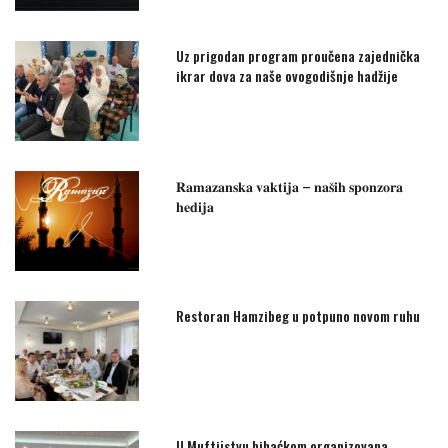
Uz prigodan program proučena zajednička
ikrar dova za naše ovogodišnje hadžije
𝐑𝐚𝐦𝐚𝐳𝐚𝐧𝐬𝐤𝐚 𝐯𝐚𝐤𝐭𝐢𝐣𝐚 – 𝐧𝐚𝐬̌𝐢𝐡 𝐬𝐩𝐨𝐧𝐳𝐨𝐫𝐚
𝐡𝐞𝐝𝐢𝐣𝐚
Restoran Hamzibeg u potpuno novom ruhu
U Muftijstvu bihaćkom organizovana