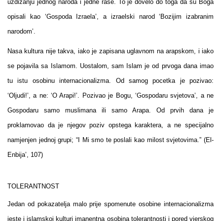
uzdizanju jednog naroda i jedne rase. To je dovelo do toga da su Boga
opisali kao ‘Gospoda Izraela’, a izraelski narod ‘Bozijim izabranim
narodom’.
Nasa kultura nije takva, iako je zapisana uglavnom na arapskom, i iako
se pojavila sa Islamom. Uostalom, sam Islam je od prvoga dana imao
tu istu osobinu internacionalizma. Od samog pocetka je pozivao:
‘Oljudi!’, a ne: ‘O Arapi!’. Pozivao je Bogu, ‘Gospodaru svjetova’, a ne
Gospodaru samo muslimana ili samo Arapa. Od prvih dana je
proklamovao da je njegov poziv opstega karaktera, a ne specijalno
namjenjen jednoj grupi; “I Mi smo te poslali kao milost svjetovima.” (El-
Enbija’, 107)
TOLERANTNOST
Jedan od pokazatelja malo prije spomenute osobine internacionalizma
jeste i islamskoj kulturi imanentna osobina tolerantnosti i pored vjerskog