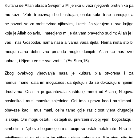
Kur'anu se Allah obraca Svojemu Miljeniku u vezi njegovih protivnika pa
mu kaze: “Zato ti pozivaj i budi ustrajan, onako kako ti se naredjuje, a
ne povodi se za prohtjevima njihovim, i reci: ‘Ja vjerujem u sve knjige
koje je Allah objavio, i naredjeno mi je da vam pravedno sudim; Allah je i
vas i nas Gospodar, nama nasa a vama vasa djela. Nema nista sto bi
medju nama definitivnu presudu moglo donijeti. Allah ce nas sve
sabrati, i Njemu ce se sve vratiti.” (Es-Sura,15)
Zbog ovakvog vjerovanja nasa je kultura bila otvorena i za
nemuslimane, dala im mogucnost da djeluju i da se dokazuju u njenim
drustvima. Ona im je garantovala zastitu (zimme) od Allaha, Njegova
poslanika i muslimanske zajednice. Oni imaju prava kao i muslimani i
obaveze kao i muslimani, osim tamo gdje razlicitost vjera drugacije
iziskuje. Oni mogu ostati, i ostajali su privrzeni svojoj vjeri, bogosluzju i
simbolima. Njihove bogomolje i institucije su ostale netaknute. Nisu bili
prisiljavani ni na sta sto im njihova vjera zabranjuje. Sta vise, nije im