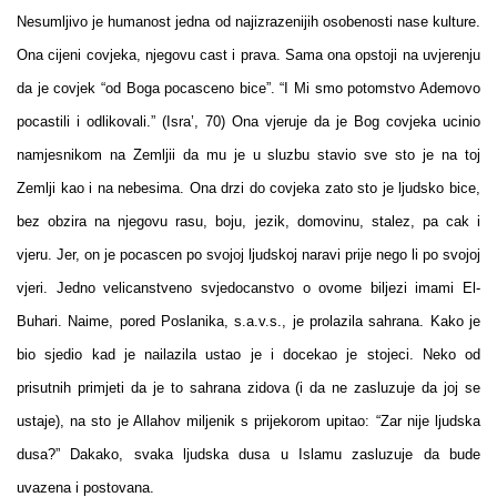
Nesumljivo je humanost jedna od najizrazenijih osobenosti nase kulture.
Ona cijeni covjeka, njegovu cast i prava. Sama ona opstoji na uvjerenju
da je covjek “od Boga pocasceno bice”. “I Mi smo potomstvo Ademovo
pocastili i odlikovali.” (Isra’, 70) Ona vjeruje da je Bog covjeka ucinio
namjesnikom na Zemljii da mu je u sluzbu stavio sve sto je na toj
Zemlji kao i na nebesima. Ona drzi do covjeka zato sto je ljudsko bice,
bez obzira na njegovu rasu, boju, jezik, domovinu, stalez, pa cak i
vjeru. Jer, on je pocascen po svojoj ljudskoj naravi prije nego li po svojoj
vjeri. Jedno velicanstveno svjedocanstvo o ovome biljezi imami El-
Buhari. Naime, pored Poslanika, s.a.v.s., je prolazila sahrana. Kako je
bio sjedio kad je nailazila ustao je i docekao je stojeci. Neko od
prisutnih primjeti da je to sahrana zidova (i da ne zasluzuje da joj se
ustaje), na sto je Allahov miljenik s prijekorom upitao: “Zar nije ljudska
dusa?” Dakako, svaka ljudska dusa u Islamu zasluzuje da bude
uvazena i postovana.