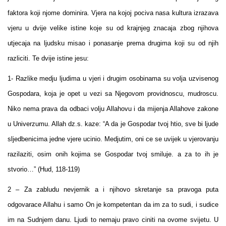
faktora koji njome dominira. Vjera na kojoj pociva nasa kultura izrazava
vjeru u dvije velike istine koje su od krajnjeg znacaja zbog njihova
utjecaja na ljudsku misao i ponasanje prema drugima koji su od njih
razliciti. Te dvije istine jesu:
1- Razlike medju ljudima u vjeri i drugim osobinama su volja uzvisenog
Gospodara, koja je opet u vezi sa Njegovom providnoscu, mudroscu.
Niko nema prava da odbaci volju Allahovu i da mijenja Allahove zakone
u Univerzumu. Allah dz.s. kaze: “A da je Gospodar tvoj htio, sve bi ljude
sljedbenicima jedne vjere ucinio. Medjutim, oni ce se uvijek u vjerovanju
razilaziti, osim onih kojima se Gospodar tvoj smiluje. a za to ih je
stvorio…” (Hud, 118-119)
2 – Za zabludu nevjernik a i njihovo skretanje sa pravoga puta
odgovarace Allahu i samo On je kompetentan da im za to sudi, i sudice
im na Sudnjem danu. Ljudi to nemaju pravo ciniti na ovome svijetu. U