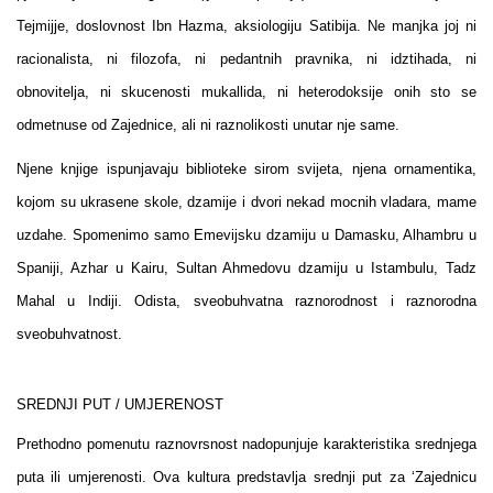
Tejmijje, doslovnost Ibn Hazma, aksiologiju Satibija. Ne manjka joj ni
racionalista, ni filozofa, ni pedantnih pravnika, ni idztihada, ni
obnovitelja, ni skucenosti mukallida, ni heterodoksije onih sto se
odmetnuse od Zajednice, ali ni raznolikosti unutar nje same.
Njene knjige ispunjavaju biblioteke sirom svijeta, njena ornamentika,
kojom su ukrasene skole, dzamije i dvori nekad mocnih vladara, mame
uzdahe. Spomenimo samo Emevijsku dzamiju u Damasku, Alhambru u
Spaniji, Azhar u Kairu, Sultan Ahmedovu dzamiju u Istambulu, Tadz
Mahal u Indiji. Odista, sveobuhvatna raznorodnost i raznorodna
sveobuhvatnost.
SREDNJI PUT / UMJERENOST
Prethodno pomenutu raznovrsnost nadopunjuje karakteristika srednjega
puta ili umjerenosti. Ova kultura predstavlja srednji put za ‘Zajednicu