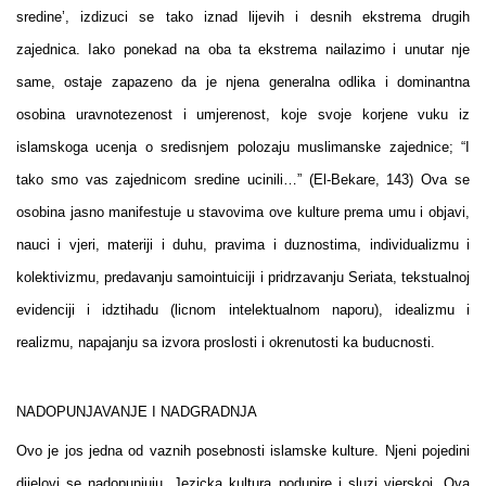
sredine’, izdizuci se tako iznad lijevih i desnih ekstrema drugih
zajednica. Iako ponekad na oba ta ekstrema nailazimo i unutar nje
same, ostaje zapazeno da je njena generalna odlika i dominantna
osobina uravnotezenost i umjerenost, koje svoje korjene vuku iz
islamskoga ucenja o sredisnjem polozaju muslimanske zajednice; “I
tako smo vas zajednicom sredine ucinili…” (El-Bekare, 143) Ova se
osobina jasno manifestuje u stavovima ove kulture prema umu i objavi,
nauci i vjeri, materiji i duhu, pravima i duznostima, individualizmu i
kolektivizmu, predavanju samointuiciji i pridrzavanju Seriata, tekstualnoj
evidenciji i idztihadu (licnom intelektualnom naporu), idealizmu i
realizmu, napajanju sa izvora proslosti i okrenutosti ka buducnosti.
NADOPUNJAVANJE I NADGRADNJA
Ovo je jos jedna od vaznih posebnosti islamske kulture. Njeni pojedini
dijelovi se nadopunjuju. Jezicka kultura podupire i sluzi vjerskoj. Ova