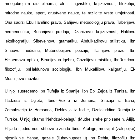
mnogobrojnim disciplinama, ali i lingvistiku, knjizevnost, filozofiju,
prirodne nauke, sport, drustvene nauke, te razlicite vrste umjetnosti.
Ona sadrzi Ebu Hanifino pravo, Safijevu metodologiju prava, Taberijevu
hermeneutiku, Buharijevu predaju, Dzahizovu knjizevnost, Halilovu
leksikografiju, Sibevejhovu gramatiku, Abdulkadirovu stilistiku, Ibn
Sinaovu medicinu, Mutenebbijevu poeziju, Haririjevu prozu, Ibn
Hejsemovu optiku, Birunijevua lgebru, Gazalijevu mistiku, IbnRusdovu
filozofiju, IbnHaldunovu sociologiju, Ibn Mukallilovu kaligrafiju, El-
Musulijevu muziku.
U njoj susrecemo Ibn Tufejla iz Spanije, Ibn Ebi Zejda iz Tunisa, Ibn
Hadzera iz Egipta, Ibnu-l-Vezira iz Jemena, Sirazija iz Irana,
Zamahserija iz Horosana, Dehlevija iz Indije, Dzelaluddina Rumija iz
Turske. U njoj citamo ‘Nehdzu-l-belagu’ (Mudre izreke pripisane h. Aliji),
Hiljadu i jednu noc, stihove o zuhdu Ibnu-l-Atahijje, mersijjat (zalopojke)
pjesnikinje Hanse, gazele (ljubavnupoeziju) Ibn Rebia, filozofiju Ibn