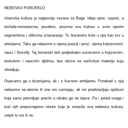
NEBESKO PORIJEKLO
Islamska kultura je najtjesnije vezana za Boga. Ideja vjere, uopste, a
tevhida-monoteizma, posebno, prozima ovu kulturu u svim njenim
segmentima i oblicima izrazavanja. To bozansko kola u njoj kao krv u
arterijama. Tako ga nalazimo u njenoj poeziji i prozi, njenoj knjizevnosti,
nauci i filozofiji. Taj bozanski duh podjednako susrecemo u knjizevnim,
teoloskim i naucnim djelima, bez obzira na razlicitost materije koju
obradjuju.
Osjecamo ga u dzamijama, ali i u kucnom ambijentu. Ponekad u njoj
nailazimo na ateiste ili one sto sumnjaju, ali oni predstavljaju rijetkost
koja samo potvrdjuje pravilo a nikako ga ne nijece. Pa i pored svega i
kod njih prepoznajemo otiske koje je ostavila ova nebeska kultura,
zeljeli to oni ili ne.