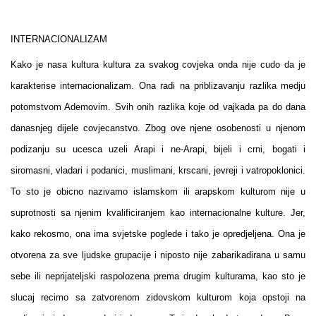
INTERNACIONALIZAM
Kako je nasa kultura kultura za svakog covjeka onda nije cudo da je
karakterise internacionalizam. Ona radi na priblizavanju razlika medju
potomstvom Ademovim. Svih onih razlika koje od vajkada pa do dana
danasnjeg dijele covjecanstvo. Zbog ove njene osobenosti u njenom
podizanju su ucesca uzeli Arapi i ne-Arapi, bijeli i crni, bogati i
siromasni, vladari i podanici, muslimani, krscani, jevreji i vatropoklonici.
To sto je obicno nazivamo islamskom ili arapskom kulturom nije u
suprotnosti sa njenim kvalificiranjem kao internacionalne kulture. Jer,
kako rekosmo, ona ima svjetske poglede i tako je opredjeljena. Ona je
otvorena za sve ljudske grupacije i niposto nije zabarikadirana u samu
sebe ili neprijateljski raspolozena prema drugim kulturama, kao sto je
slucaj recimo sa zatvorenom zidovskom kulturom koja opstoji na