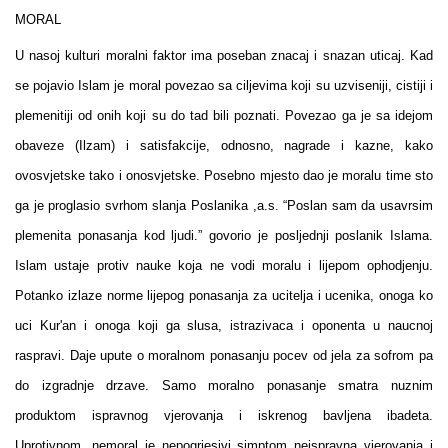
MORAL
U nasoj kulturi moralni faktor ima poseban znacaj i snazan uticaj. Kad
se pojavio Islam je moral povezao sa ciljevima koji su uzviseniji, cistiji i
plemenitiji od onih koji su do tad bili poznati. Povezao ga je sa idejom
obaveze (Ilzam) i satisfakcije, odnosno, nagrade i kazne, kako
ovosvjetske tako i onosvjetske. Posebno mjesto dao je moralu time sto
ga je proglasio svrhom slanja Poslanika ,a.s. “Poslan sam da usavrsim
plemenita ponasanja kod ljudi.” govorio je posljednji poslanik Islama.
Islam ustaje protiv nauke koja ne vodi moralu i lijepom ophodjenju.
Potanko izlaze norme lijepog ponasanja za ucitelja i ucenika, onoga ko
uci Kur'an i onoga koji ga slusa, istrazivaca i oponenta u naucnoj
raspravi. Daje upute o moralnom ponasanju pocev od jela za sofrom pa
do izgradnje drzave. Samo moralno ponasanje smatra nuznim
produktom ispravnog vjerovanja i iskrenog bavljena ibadeta.
Uprotivnom, nemoral je nepogrjesivi simptom neispravna vjerovanja i