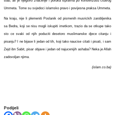
slab, ali je njegovo znacenje i poruka ispravna po konsenzusu citavog
Ummeta. Tome su svjedoci islamsko pravo i povijesna praksa Ummeta.
Na kraju, nije li plemeniti Poslanik od pismenih musrickih zarobljenika
sa Bedra, koji se nisu mogli iskupiti imetkom, trazio da se otkupe tako
sto ce svaki od njih poduciti desetoro muslimanske djece citanju i
pisanju? I ne bijase li jedan od tih, koji tako naucise citati i pisati, i sam
Zejd ibn Sabit, pisar objave i jedan od najucenijih ashaba? Neka je Allah
zadovoljan njima.
(islam.co.ba)
Podijeli