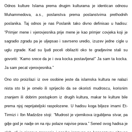
Odnos kulture Islama prema drugim kulturama je identican odnosu
Muhammedova, a.s., poslanstva prema poslanstvima prethodnih
poslanika. Taj odnos je nas Poslanik tako divno definisao u hadisu:
“Primjer mene i vjerovjesnika prije mene je kao primjer covjeka koji je
sagradio zgradu pa je uljepsao i savrseno uredio, izuzev jedne cigle u
uglu zgrade. Kad su ljudi poceli obilaziti oko te gradjevine stali su
govoriti: ‘Kamo srece da je i ova kocka postavljena!” Ja sam ta kocka.
Ja sam pecat vjerovjesnika.”
Ono sto proizilazi iz ove osobine jeste da islamska kultura ne nalazi
nista sto bi je omelo ili sprijecilo da se okoristi mudroscu, korisnim
znanjem ili dobrim postupkom iz drugih kultura, makar te kulture bile
prema njoj neprijateljski raspolozene. U hadisu koga biljeze imami Et-
Tirmizi i Ibn Madzdze stoji: “Mudrost je vjernikova izgubljena stvar, pa
gdje god je nadje on na nju polaze najvise prava.” Sened ovog hadisa je