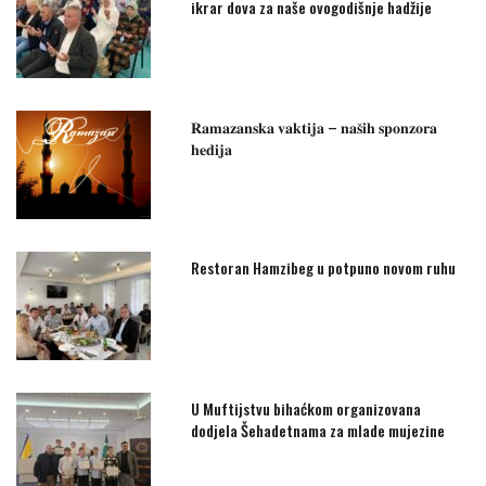
ikrar dova za naše ovogodišnje hadžije
𝐑𝐚𝐦𝐚𝐳𝐚𝐧𝐬𝐤𝐚 𝐯𝐚𝐤𝐭𝐢𝐣𝐚 – 𝐧𝐚𝐬̌𝐢𝐡 𝐬𝐩𝐨𝐧𝐳𝐨𝐫𝐚
𝐡𝐞𝐝𝐢𝐣𝐚
Restoran Hamzibeg u potpuno novom ruhu
U Muftijstvu bihaćkom organizovana
dodjela Šehadetnama za mlade mujezine