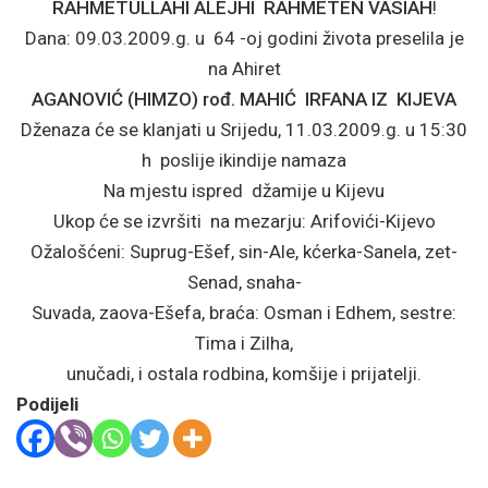
RAHMETULLAHI ALEJHI RAHMETEN VASIAH
!
Dana: 09.03.2009.g. u 64 -oj godini života preselila je
na Ahiret
AGANOVIĆ (HIMZO) rođ. MAHIĆ IRFANA IZ KIJEVA
Dženaza će se klanjati u Srijedu, 11.03.2009.g. u 15:30
h poslije ikindije namaza
Na mjestu ispred džamije u Kijevu
Ukop će se izvršiti na mezarju: Arifovići-Kijevo
Ožalošćeni: Suprug-Ešef, sin-Ale, kćerka-Sanela, zet-
Senad, snaha-
Suvada, zaova-Ešefa, braća: Osman i Edhem, sestre:
Tima i Zilha,
unučadi, i ostala rodbina, komšije i prijatelji.
Podijeli