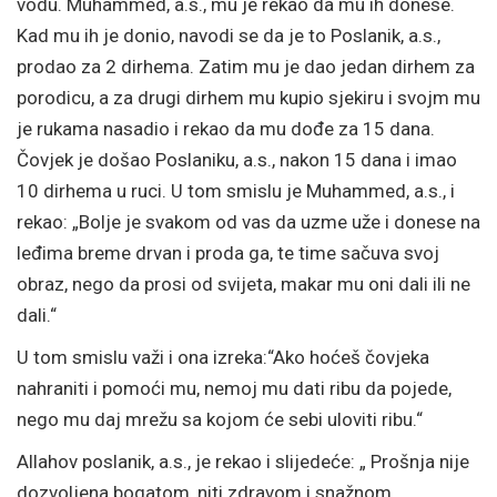
vodu. Muhammed, a.s., mu je rekao da mu ih donese.
Kad mu ih je donio, navodi se da je to Poslanik, a.s.,
prodao za 2 dirhema. Zatim mu je dao jedan dirhem za
porodicu, a za drugi dirhem mu kupio sjekiru i svojm mu
je rukama nasadio i rekao da mu dođe za 15 dana.
Čovjek je došao Poslaniku, a.s., nakon 15 dana i imao
10 dirhema u ruci. U tom smislu je Muhammed, a.s., i
rekao: „Bolje je svakom od vas da uzme uže i donese na
leđima breme drvan i proda ga, te time sačuva svoj
obraz, nego da prosi od svijeta, makar mu oni dali ili ne
dali.“
U tom smislu važi i ona izreka:“Ako hoćeš čovjeka
nahraniti i pomoći mu, nemoj mu dati ribu da pojede,
nego mu daj mrežu sa kojom će sebi uloviti ribu.“
Allahov poslanik, a.s., je rekao i slijedeće: „ Prošnja nije
dozvoljena bogatom, niti zdravom i snažnom.