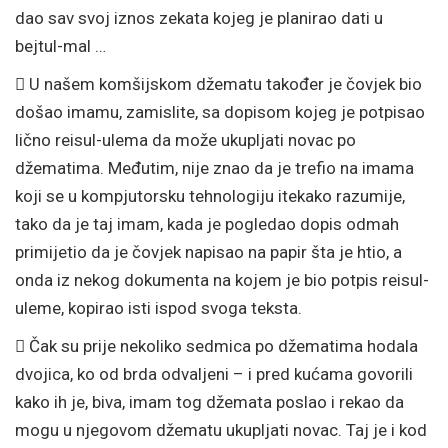
dao sav svoj iznos zekata kojeg je planirao dati u
bejtul-mal …

U našem komšijskom džematu također je čovjek bio
došao imamu, zamislite, sa dopisom kojeg je potpisao
lično reisul-ulema da može ukupljati novac po
džematima. Međutim, nije znao da je trefio na imama
koji se u kompjutorsku tehnologiju itekako razumije,
tako da je taj imam, kada je pogledao dopis odmah
primijetio da je čovjek napisao na papir šta je htio, a
onda iz nekog dokumenta na kojem je bio potpis reisul-
uleme, kopirao isti ispod svoga teksta.

Čak su prije nekoliko sedmica po džematima hodala
dvojica, ko od brda odvaljeni – i pred kućama govorili
kako ih je, biva, imam tog džemata poslao i rekao da
mogu u njegovom džematu ukupljati novac. Taj je i kod