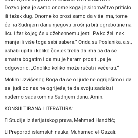
Dozvoljena je samo onome koga je siromaštvo pritislo
ili težak dug. Onome ko prosi samo da više ima, tome
će na Sudnjem danu njegova prošnja biti ogrebotine na
licu i žar kojeg će u džehennemu jesti. Pa ko želi nek
manje ili više toga sebi sabere.“ Onda su Poslanika, a.s.,
ashabi upitali koliko čovjek treba da ima pa da se
smatra bogatim i da mu je haram prositi, pa je
odgovorio: „Onoliko koliko može ručati i večerati.“
Molim Uzvišenog Boga da se o ljude ne ogriješimo i da
se ljudi od nas ne ogriješe, te da svoju sadaku i
nađemo sadakom na Sudnjem danu. Amin.
KONSULTIRANA LITERATURA:

Studije iz šerijatskog prava, Mehmed Handžić;

Preporod islamskih nauka, Muhamed el-Gazali;