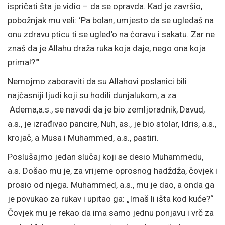
ispričati šta je vidio – da se opravda. Kad je završio,
pobožnjak mu veli: ‘Pa bolan, umjesto da se ugledaš na
onu zdravu pticu ti se ugled'o na ćoravu i sakatu. Zar ne
znaš da je Allahu draža ruka koja daje, nego ona koja
prima!?'“
Nemojmo zaboraviti da su Allahovi poslanici bili
najčasniji ljudi koji su hodili dunjalukom, a za
Adema,a.s., se navodi da je bio zemljoradnik, Davud,
a.s., je izrađivao pancire, Nuh, as., je bio stolar, Idris, a.s.,
krojač, a Musa i Muhammed, a.s., pastiri.
Poslušajmo jedan slučaj koji se desio Muhammedu,
a.s. Došao mu je, za vrijeme oprosnog hadždža, čovjek i
prosio od njega. Muhammed, a.s., mu je dao, a onda ga
je povukao za rukav i upitao ga: „Imaš li išta kod kuće?“
Čovjek mu je rekao da ima samo jednu ponjavu i vrč za