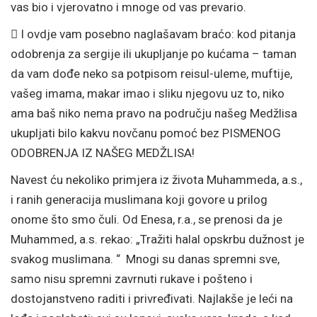
vas bio i vjerovatno i mnoge od vas prevario.

I ovdje vam posebno naglašavam braćo: kod pitanja
odobrenja za sergije ili ukupljanje po kućama – taman
da vam dođe neko sa potpisom reisul-uleme, muftije,
vašeg imama, makar imao i sliku njegovu uz to, niko
ama baš niko nema pravo na području našeg Medžlisa
ukupljati bilo kakvu novčanu pomoć bez PISMENOG
ODOBRENJA IZ NAŠEG MEDŽLISA!
Navest ću nekoliko primjera iz života Muhammeda, a.s.,
i ranih generacija muslimana koji govore u prilog
onome što smo čuli. Od Enesa, r.a., se prenosi da je
Muhammed, a.s. rekao: „Tražiti halal opskrbu dužnost je
svakog muslimana. “ Mnogi su danas spremni sve,
samo nisu spremni zavrnuti rukave i pošteno i
dostojanstveno raditi i privređivati. Najlakše je leći na