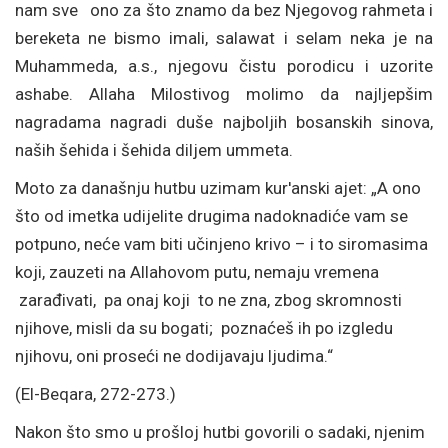
nam sve
ono za što znamo da bez Njegovog rahmeta i
bereketa ne bismo imali, salawat i selam neka je na
Muhammeda, a.s., njegovu čistu porodicu i uzorite
ashabe. Allaha Milostivog molimo da najljepšim
nagradama nagradi duše najboljih bosanskih sinova,
naših šehida i šehida diljem ummeta.
Moto za današnju hutbu uzimam kur'anski ajet: „A ono
što od imetka udijelite drugima nadoknadiće vam se
potpuno, neće vam biti učinjeno krivo – i to siromasima
koji, zauzeti na Allahovom putu, nemaju vremena
zarađivati, pa onaj koji to ne zna, zbog skromnosti
njihove, misli da su bogati; poznaćeš ih po izgledu
njihovu, oni proseći ne dodijavaju ljudima.“
(El-Beqara, 272-273.)
Nakon što smo u prošloj hutbi govorili o sadaki, njenim