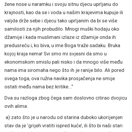
žene nose u naramku i svoju sitnu djecu uprljanu do
krajnosti, kao da se i voda u našim krajevima kupuje ili
valjda drže sebe i djecu tako uprljanim da bi se više
samilosti za njih probudilo. Mnogi muški hodaju oko
džamije i kada muslimani izlaze iz džamije onda ih
predusreću i, ko biva, u ime Boga traže sadaku. Bruka
kojoj kraja nema! Svi smo mi svjesni da smo u
ekonomskom smislu pali nisko i da mnogo više među
nama ima siromaha nego što ih je ranije bilo. Ali pored
svega toga, ova ružna navika prosjačenja ne smije
ostati među nama bez kritike…“
Dva su razloga zbog čega sam doslovno citirao dvojicu
ovih alima:
a) zato što je u narodu od starina duboko ukorijenjen
stav da je ‘grijeh vratiti ispred kuće’, ili što bi naši stari