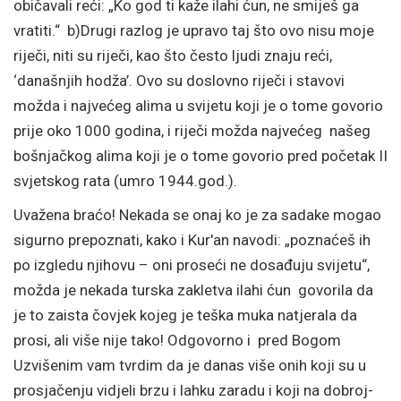
običavali reći: „Ko god ti kaže ilahi ćun, ne smiješ ga
vratiti.“ b)Drugi razlog je upravo taj što ovo nisu moje
riječi, niti su riječi, kao što često ljudi znaju reći,
‘današnjih hodža’. Ovo su doslovno riječi i stavovi
možda i najvećeg alima u svijetu koji je o tome govorio
prije oko 1000 godina, i riječi možda najvećeg našeg
bošnjačkog alima koji je o tome govorio pred početak II
svjetskog rata (umro 1944.god.).
Uvažena braćo! Nekada se onaj ko je za sadake mogao
sigurno prepoznati, kako i Kur'an navodi: „poznaćeš ih
po izgledu njihovu – oni proseći ne dosađuju svijetu“,
možda je nekada turska zakletva ilahi ćun govorila da
je to zaista čovjek kojeg je teška muka natjerala da
prosi, ali više nije tako! Odgovorno i pred Bogom
Uzvišenim vam tvrdim da je danas više onih koji su u
prosjačenju vidjeli brzu i lahku zaradu i koji na dobroj-