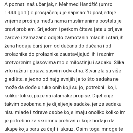
A poznati naš učenjak, r. Mehmed Handžić (umro
1944.god.) o prosjačenju je napisao:“U posljednje
vrijeme prošnja među nama muslimanima postala je
pravi problem. Srijedom i petkom čitava jata u prljave
zarove i zamazano odijelo zamotanih mladih i starijih
žena hodaju čaršijom od dućana do dućana i od
prolaznika do prolaznika zaustavljajući ih i raznim
pretvorenim glasovima mole milostinju i sadaku. Slika
vrlo ružna i pojava sasvim odvratna. Stvar zla sa više
gledišta, a jedno od najglavnijih je to što sadaka ne
može da dođe u ruke onih koji su joj potrebni i koji,
koliko-toliko, paze na islamske propise. Dijeljenje
takvim osobama nije dijeljenje sadake, jer za sadaku
nisu mlade i zdrave osobe koje imaju onoliko koliko im
je potrebno za skromnu prehranu i koje hodaju da
ukupe koju paru za ćejf i luksuz. Osim toga, mnoge te