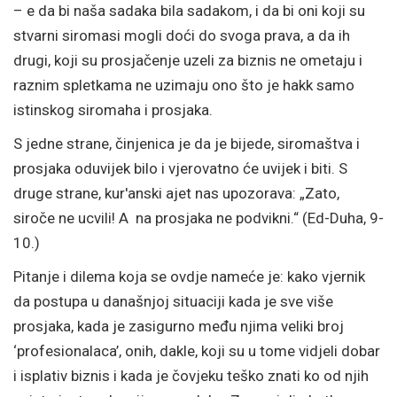
– e da bi naša sadaka bila sadakom, i da bi oni koji su
stvarni siromasi mogli doći do svoga prava, a da ih
drugi, koji su prosjačenje uzeli za biznis ne ometaju i
raznim spletkama ne uzimaju ono što je hakk samo
istinskog siromaha i prosjaka.
S jedne strane, činjenica je da je bijede, siromaštva i
prosjaka oduvijek bilo i vjerovatno će uvijek i biti. S
druge strane, kur'anski ajet nas upozorava: „Zato,
siroče ne ucvili! A na prosjaka ne podvikni.“ (Ed-Duha, 9-
10.)
Pitanje i dilema koja se ovdje nameće je: kako vjernik
da postupa u današnjoj situaciji kada je sve više
prosjaka, kada je zasigurno među njima veliki broj
‘profesionalaca’, onih, dakle, koji su u tome vidjeli dobar
i isplativ biznis i kada je čovjeku teško znati ko od njih