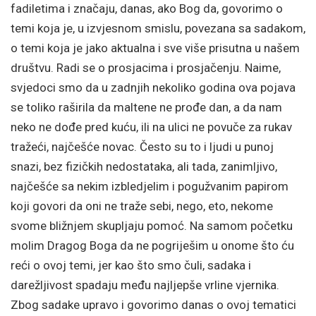
fadiletima i značaju, danas, ako Bog da, govorimo o
temi koja je, u izvjesnom smislu, povezana sa sadakom,
o temi koja je jako aktualna i sve više prisutna u našem
društvu. Radi se o prosjacima i prosjačenju. Naime,
svjedoci smo da u zadnjih nekoliko godina ova pojava
se toliko raširila da maltene ne prođe dan, a da nam
neko ne dođe pred kuću, ili na ulici ne povuče za rukav
tražeći, najčešće novac. Često su to i ljudi u punoj
snazi, bez fizičkih nedostataka, ali tada, zanimljivo,
najčešće sa nekim izbledjelim i pogužvanim papirom
koji govori da oni ne traže sebi, nego, eto, nekome
svome bližnjem skupljaju pomoć. Na samom početku
molim Dragog Boga da ne pogriješim u onome što ću
reći o ovoj temi, jer kao što smo čuli, sadaka i
darežljivost spadaju među najljepše vrline vjernika.
Zbog sadake upravo i govorimo danas o ovoj tematici