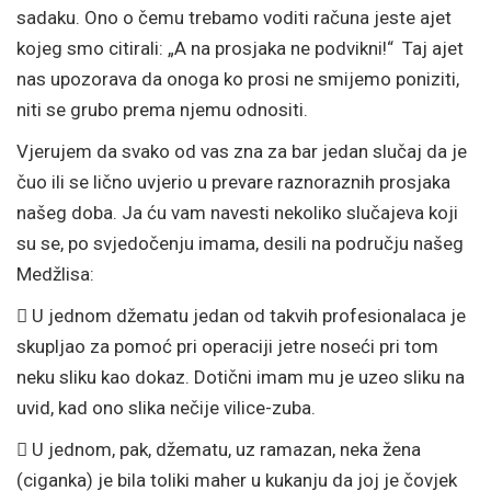
sadaku. Ono o čemu trebamo voditi računa jeste ajet
kojeg smo citirali: „A na prosjaka ne podvikni!“ Taj ajet
nas upozorava da onoga ko prosi ne smijemo poniziti,
niti se grubo prema njemu odnositi.
Vjerujem da svako od vas zna za bar jedan slučaj da je
čuo ili se lično uvjerio u prevare raznoraznih prosjaka
našeg doba. Ja ću vam navesti nekoliko slučajeva koji
su se, po svjedočenju imama, desili na području našeg
Medžlisa:

U jednom džematu jedan od takvih profesionalaca je
skupljao za pomoć pri operaciji jetre noseći pri tom
neku sliku kao dokaz. Dotični imam mu je uzeo sliku na
uvid, kad ono slika nečije vilice-zuba.

U jednom, pak, džematu, uz ramazan, neka žena
(ciganka) je bila toliki maher u kukanju da joj je čovjek