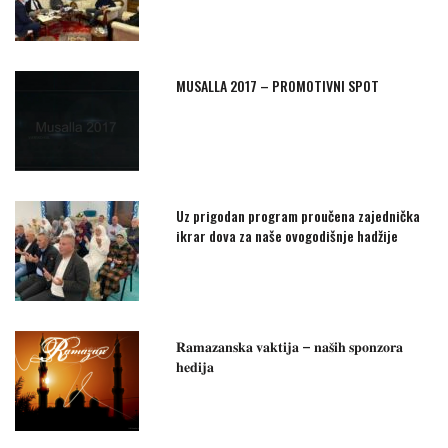
MUSALLA 2017 – PROMOTIVNI SPOT
Uz prigodan program proučena zajednička
ikrar dova za naše ovogodišnje hadžije
𝐑𝐚𝐦𝐚𝐳𝐚𝐧𝐬𝐤𝐚 𝐯𝐚𝐤𝐭𝐢𝐣𝐚 – 𝐧𝐚𝐬̌𝐢𝐡 𝐬𝐩𝐨𝐧𝐳𝐨𝐫𝐚
𝐡𝐞𝐝𝐢𝐣𝐚