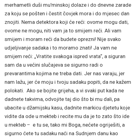
merhametli duši mu'minskoj dolaze i do dnevne zarade
za koju se pošten i čestit čovjek mora i do mjesec dan
znojiti. Nema detektora koji će reći: ovome mogu dati,
ovome ne mogu, niti vam ja to smijem reći. Ali vam
smijem i moram reći da budete oprezni! Nije svako
udjeljivanje sadaka i to moramo znati! Ja vam ne
smijem reći: „Vratite svakoga ispred vrata“, a siguran
sam da u većini slučajeva se sigurno radi o
prevarantima kojima ne treba dati. Jer nas varaju, jer
nam lažu, jer će moju i tvoju sadaku popiti, da ne kažem
polokati. Ako se bojite grijeha, a vi svaki put kada ne
dadnete takvima, odvojite taj dio što bi mu dali, pa
ubacite u džamijsku kasu, dadnite markicu djetetu koje
vidite da ode u mekteb i recite mu da je to zato što ide
u mekteb – e tu se, tako mi Boga, nećete ogriješiti, a
sigurno ćete tu sadaku naći na Sudnjem danu kao