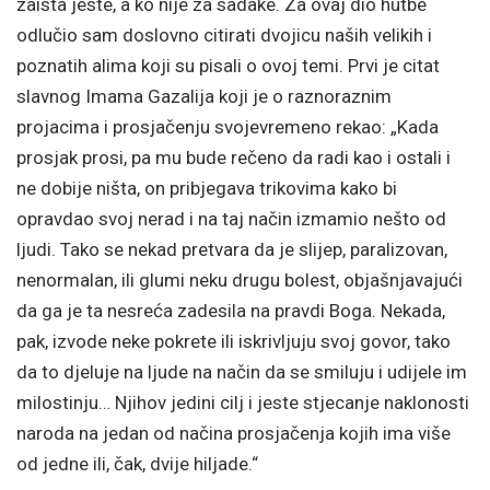
zaista jeste, a ko nije za sadake. Za ovaj dio hutbe
odlučio sam doslovno citirati dvojicu naših velikih i
poznatih alima koji su pisali o ovoj temi. Prvi je citat
slavnog Imama Gazalija koji je o raznoraznim
projacima i prosjačenju svojevremeno rekao: „Kada
prosjak prosi, pa mu bude rečeno da radi kao i ostali i
ne dobije ništa, on pribjegava trikovima kako bi
opravdao svoj nerad i na taj način izmamio nešto od
ljudi. Tako se nekad pretvara da je slijep, paralizovan,
nenormalan, ili glumi neku drugu bolest, objašnjavajući
da ga je ta nesreća zadesila na pravdi Boga. Nekada,
pak, izvode neke pokrete ili iskrivljuju svoj govor, tako
da to djeluje na ljude na način da se smiluju i udijele im
milostinju… Njihov jedini cilj i jeste stjecanje naklonosti
naroda na jedan od načina prosjačenja kojih ima više
od jedne ili, čak, dvije hiljade.“