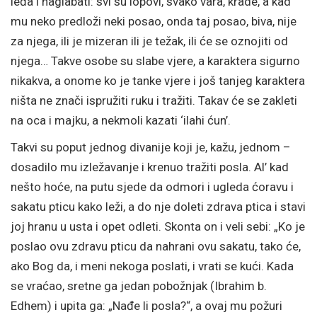
leđa i naglabati: svi su lopovi, svako vara, krade, a kad
mu neko predloži neki posao, onda taj posao, biva, nije
za njega, ili je mizeran ili je težak, ili će se oznojiti od
njega… Takve osobe su slabe vjere, a karaktera sigurno
nikakva, a onome ko je tanke vjere i još tanjeg karaktera
ništa ne znači ispružiti ruku i tražiti. Takav će se zakleti
na oca i majku, a nekmoli kazati ‘ilahi ćun’.
Takvi su poput jednog divanije koji je, kažu, jednom –
dosadilo mu izležavanje i krenuo tražiti posla. Al’ kad
nešto hoće, na putu sjede da odmori i ugleda ćoravu i
sakatu pticu kako leži, a do nje doleti zdrava ptica i stavi
joj hranu u usta i opet odleti. Skonta on i veli sebi: „Ko je
poslao ovu zdravu pticu da nahrani ovu sakatu, tako će,
ako Bog da, i meni nekoga poslati, i vrati se kući. Kada
se vraćao, sretne ga jedan pobožnjak (Ibrahim b.
Edhem) i upita ga: „Nađe li posla?“, a ovaj mu požuri