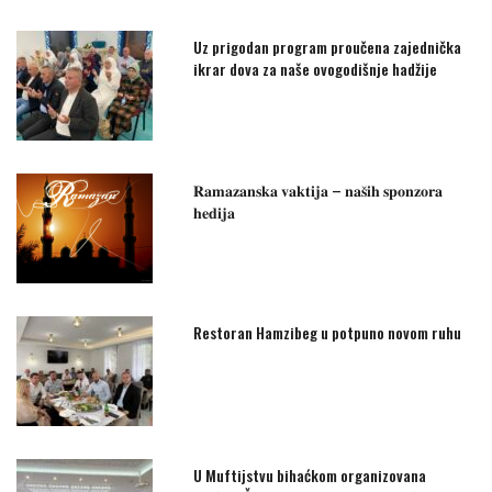
Uz prigodan program proučena zajednička
ikrar dova za naše ovogodišnje hadžije
𝐑𝐚𝐦𝐚𝐳𝐚𝐧𝐬𝐤𝐚 𝐯𝐚𝐤𝐭𝐢𝐣𝐚 – 𝐧𝐚𝐬̌𝐢𝐡 𝐬𝐩𝐨𝐧𝐳𝐨𝐫𝐚
𝐡𝐞𝐝𝐢𝐣𝐚
Restoran Hamzibeg u potpuno novom ruhu
U Muftijstvu bihaćkom organizovana