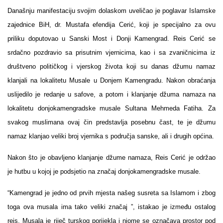
Današnju manifestaciju svojim dolaskom uveličao je poglavar Islamske
zajednice BiH, dr. Mustafa efendija Cerić, koji je specijalno za ovu
priliku doputovao u Sanski Most i Donji Kamengrad. Reis Cerić se
srdačno pozdravio sa prisutnim vjernicima, kao i sa zvaničnicima iz
društveno političkog i vjerskog života koji su danas džumu namaz
klanjali na lokalitetu Musale u Donjem Kamengradu. Nakon obraćanja
uslijedilo je redanje u safove, a potom i klanjanje džuma namaza na
lokalitetu donjokamengradske musale Sultana Mehmeda Fatiha. Za
svakog muslimana ovaj čin predstavlja posebnu čast, te je džumu
namaz klanjao veliki broj vjernika s područja sanske, ali i drugih općina.
Nakon što je obavljeno klanjanje džume namaza, Reis Cerić je održao
je hutbu u kojoj je podsjetio na značaj donjokamengradske musale.
“Kamengrad je jedno od prvih mjesta našeg susreta sa Islamom i zbog
toga ova musala ima tako veliki značaj ”, istakao je između ostalog
reis. Musala je riječ turskog porijekla i njome se označava prostor pod