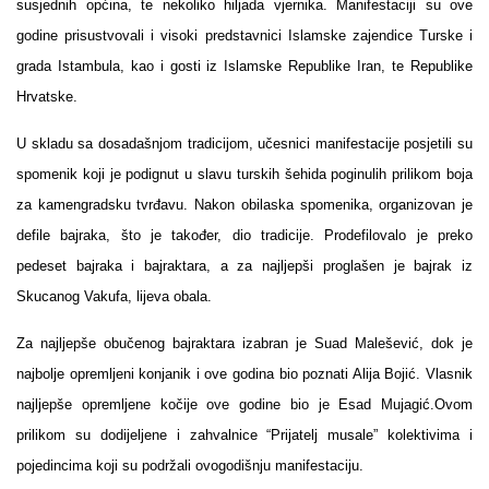
susjednih općina, te nekoliko hiljada vjernika. Manifestaciji su ove
godine prisustvovali i visoki predstavnici Islamske zajendice Turske i
grada Istambula, kao i gosti iz Islamske Republike Iran, te Republike
Hrvatske.
U skladu sa dosadašnjom tradicijom, učesnici manifestacije posjetili su
spomenik koji je podignut u slavu turskih šehida poginulih prilikom boja
za kamengradsku tvrđavu. Nakon obilaska spomenika, organizovan je
defile bajraka, što je također, dio tradicije. Prodefilovalo je preko
pedeset bajraka i bajraktara, a za najljepši proglašen je bajrak iz
Skucanog Vakufa, lijeva obala.
Za najljepše obučenog bajraktara izabran je Suad Malešević, dok je
najbolje opremljeni konjanik i ove godina bio poznati Alija Bojić. Vlasnik
najljepše opremljene kočije ove godine bio je Esad Mujagić.
Ovom
prilikom su dodijeljene i zahvalnice “Prijatelj musale” kolektivima i
pojedincima koji su podržali ovogodišnju manifestaciju.