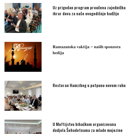
Uz prigodan program proučena zajednička
ikrar dova za naše ovogodišnje hadžije
𝐑𝐚𝐦𝐚𝐳𝐚𝐧𝐬𝐤𝐚 𝐯𝐚𝐤𝐭𝐢𝐣𝐚 – 𝐧𝐚𝐬̌𝐢𝐡 𝐬𝐩𝐨𝐧𝐳𝐨𝐫𝐚
𝐡𝐞𝐝𝐢𝐣𝐚
Restoran Hamzibeg u potpuno novom ruhu
U Muftijstvu bihaćkom organizovana
dodjela Šehadetnama za mlade mujezine