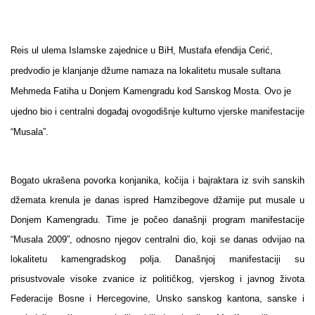
Reis ul ulema Islamske zajednice u BiH, Mustafa efendija Cerić,
predvodio je klanjanje džume namaza na lokalitetu musale sultana
Mehmeda Fatiha u Donjem Kamengradu kod Sanskog Mosta. Ovo je
ujedno bio i centralni događaj ovogodišnje kulturno vjerske manifestacije
“Musala”.
Bogato ukrašena povorka konjanika, kočija i bajraktara iz svih sanskih
džemata krenula je danas ispred Hamzibegove džamije put musale u
Donjem Kamengradu. Time je počeo današnji program manifestacije
“Musala 2009”, odnosno njegov centralni dio, koji se danas odvijao na
lokalitetu kamengradskog polja. Današnjoj manifestaciji su
prisustvovale visoke zvanice iz političkog, vjerskog i javnog života
Federacije Bosne i Hercegovine, Unsko sanskog kantona, sanske i