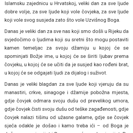
Islamsku zajednicu u Hrvatskoj, veliki dan za sve ljude
dobre volje, za sve ljude koji vole čovjeka, za sve ljude
koji vole svog susjeda zato što vole Uzvišnog Boga.
Danas je veliki dan za sve nas koji smo došli u Rijeku da
svjedočimo o ljudima koji su sretni što mogu postaviti
kamen temeljac za svoju džamiju u kojoj će se
spominjati Božje ime, u kojoj će se širiti ljubav prema
čovjeku, u kojoj će se učiti da je susjed kao rođeni brat,
u kojoj će se odgajati ljudi za dijalog i suživot.
Danas je veliki blagdan za sve ljude koji vjeruju da su
manastiri, crkve, sinagoge i džamije pobožna mjesta,
gdje čovjek odmara svoju dušu od prevelikog umora,
gdje čovjek čisti svoju dušu od teške zagađenosti, gdje
čovjek nalazi tišinu od užasne galame, gdje se čovjek
sjeća odakle je došao i kamo treba ići – od Boga je