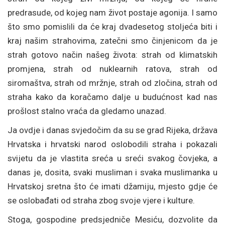
predrasude, od kojeg nam život postaje agonija. I samo
što smo pomislili da će kraj dvadesetog stoljeća biti i
kraj našim strahovima, zatečni smo činjenicom da je
strah gotovo način našeg života: strah od klimatskih
promjena, strah od nuklearnih ratova, strah od
siromaštva, strah od mržnje, strah od zločina, strah od
straha kako da koračamo dalje u budućnost kad nas
prošlost stalno vraća da gledamo unazad.
Ja ovdje i danas svjedočim da su se grad Rijeka, država
Hrvatska i hrvatski narod oslobodili straha i pokazali
svijetu da je vlastita sreća u sreći svakog čovjeka, a
danas je, dosita, svaki musliman i svaka muslimanka u
Hrvatskoj sretna što će imati džamiju, mjesto gdje će
se oslobađati od straha zbog svoje vjere i kulture.
Stoga, gospodine predsjedniče Mesiću, dozvolite da