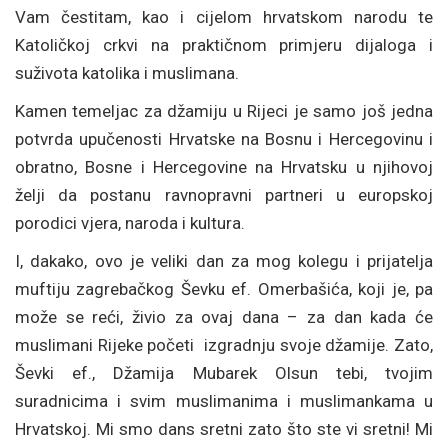
Vam čestitam, kao i cijelom hrvatskom narodu te
Katoličkoj crkvi na praktičnom primjeru dijaloga i
suživota katolika i muslimana.
Kamen temeljac za džamiju u Rijeci je samo još jedna
potvrda upučenosti Hrvatske na Bosnu i Hercegovinu i
obratno, Bosne i Hercegovine na Hrvatsku u njihovoj
želji da postanu ravnopravni partneri u europskoj
porodici vjera, naroda i kultura.
I, dakako, ovo je veliki dan za mog kolegu i prijatelja
muftiju zagrebačkog Ševku ef. Omerbašića, koji je, pa
može se reći, živio za ovaj dana – za dan kada će
muslimani Rijeke početi izgradnju svoje džamije. Zato,
Ševki ef., Džamija Mubarek Olsun tebi, tvojim
suradnicima i svim muslimanima i muslimankama u
Hrvatskoj. Mi smo dans sretni zato što ste vi sretni! Mi