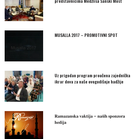
predstavnicima Medžlisa Sanski Most
MUSALLA 2017 – PROMOTIVNI SPOT
Uz prigodan program proučena zajednička
ikrar dova za naše ovogodišnje hadžije
𝐑𝐚𝐦𝐚𝐳𝐚𝐧𝐬𝐤𝐚 𝐯𝐚𝐤𝐭𝐢𝐣𝐚 – 𝐧𝐚𝐬̌𝐢𝐡 𝐬𝐩𝐨𝐧𝐳𝐨𝐫𝐚
𝐡𝐞𝐝𝐢𝐣𝐚