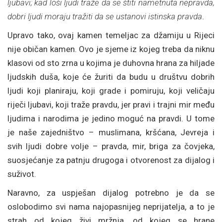
ljubavi; kad loši ljudi traže da se štiti nametnuta nepravda,
dobri ljudi moraju tražiti da se ustanovi istinska pravda
.
Upravo tako, ovaj kamen temeljac za džamiju u Rijeci
nije običan kamen. Ovo je sjeme iz kojeg treba da niknu
klasovi od sto zrna u kojima je duhovna hrana za hiljade
ljudskih duša, koje će žuriti da budu u društvu dobrih
ljudi koji planiraju, koji grade i pomiruju, koji veličaju
riječi ljubavi, koji traže pravdu, jer pravi i trajni mir među
ljudima i narodima je jedino moguć na pravdi. U tome
je naše zajedništvo – muslimana, kršćana, Jevreja i
svih ljudi dobre volje – pravda, mir, briga za čovjeka,
suosjećanje za patnju drugoga i otvorenost za dijalog i
suživot.
Naravno, za uspješan dijalog potrebno je da se
oslobodimo svi nama najopasnijeg neprijatelja, a to je
strah od kojeg živi mržnja, od kojeg se hrane