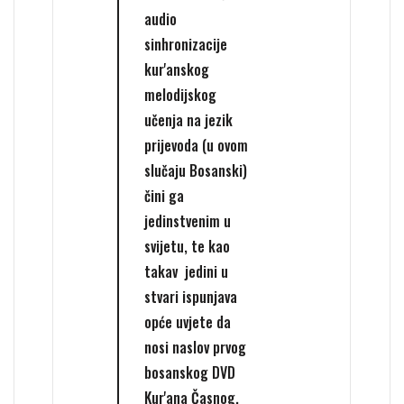
audio
sinhronizacije
kur'anskog
melodijskog
učenja na jezik
prijevoda (u ovom
slučaju Bosanski)
čini ga
jedinstvenim u
svijetu, te kao
takav jedini u
stvari ispunjava
opće uvjete da
nosi naslov prvog
bosanskog DVD
Kur'ana Časnog.