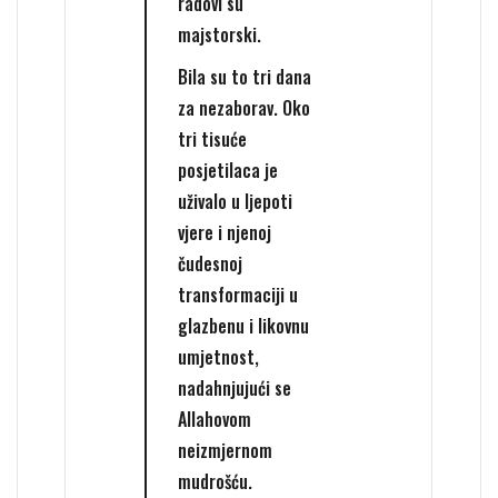
radovi su
majstorski.
Bila su to tri dana
za nezaborav. Oko
tri tisuće
posjetilaca je
uživalo u ljepoti
vjere i njenoj
čudesnoj
transformaciji u
glazbenu i likovnu
umjetnost,
nadahnjujući se
Allahovom
neizmjernom
mudrošću.