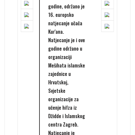
godine, održano je
16. europsko
natjecanje učača
Kur'ana.
Natjecanje je i ove
godine održano u
organizaciji
Mešihata islamske
zajednice u
Hrvatskoj,
Svjetske
organizacije za
učenje hifza iz
Džidde i Islamskog
centra Zagreb.
Natjecanje je