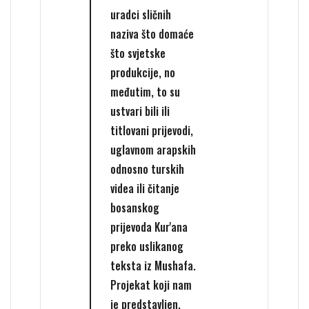
uradci sličnih
naziva što domaće
što svjetske
produkcije, no
međutim, to su
ustvari bili ili
titlovani prijevodi,
uglavnom arapskih
odnosno turskih
videa ili čitanje
bosanskog
prijevoda Kur'ana
preko uslikanog
teksta iz Mushafa.
Projekat koji nam
je predstavljen,