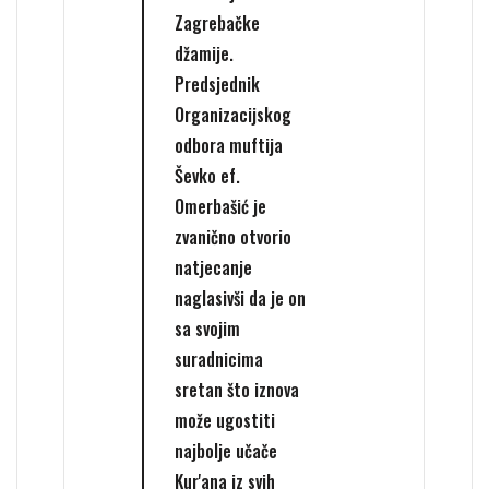
Zagrebačke
džamije.
Predsjednik
Organizacijskog
odbora muftija
Ševko ef.
Omerbašić je
zvanično otvorio
natjecanje
naglasivši da je on
sa svojim
suradnicima
sretan što iznova
može ugostiti
najbolje učače
Kur'ana iz svih