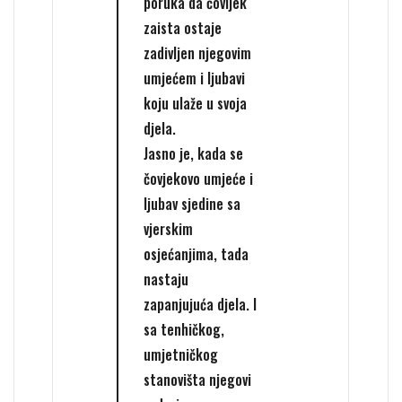
poruka da čovijek
zaista ostaje
zadivljen njegovim
umjećem i ljubavi
koju ulaže u svoja
djela.
Jasno je, kada se
čovjekovo umjeće i
ljubav sjedine sa
vjerskim
osjećanjima, tada
nastaju
zapanjujuća djela. I
sa tenhičkog,
umjetničkog
stanovišta njegovi