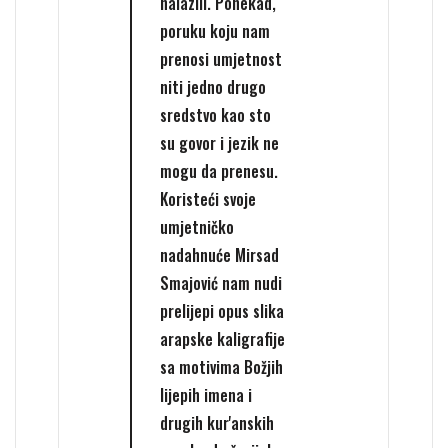
nalazili. Ponekad,
poruku koju nam
prenosi umjetnost
niti jedno drugo
sredstvo kao sto
su govor i jezik ne
mogu da prenesu.
Koristeći svoje
umjetničko
nadahnuće Mirsad
Smajović nam nudi
prelijepi opus slika
arapske kaligrafije
sa motivima Božjih
lijepih imena i
drugih kur'anskih