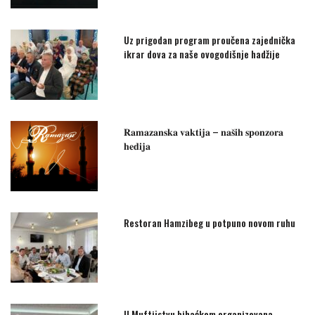
Uz prigodan program proučena zajednička
ikrar dova za naše ovogodišnje hadžije
𝐑𝐚𝐦𝐚𝐳𝐚𝐧𝐬𝐤𝐚 𝐯𝐚𝐤𝐭𝐢𝐣𝐚 – 𝐧𝐚𝐬̌𝐢𝐡 𝐬𝐩𝐨𝐧𝐳𝐨𝐫𝐚
𝐡𝐞𝐝𝐢𝐣𝐚
Restoran Hamzibeg u potpuno novom ruhu
U Muftijstvu bihaćkom organizovana