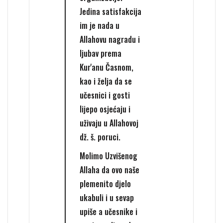
Jedina satisfakcija
im je nada u
Allahovu nagradu i
ljubav prema
Kur'anu Časnom,
kao i želja da se
učesnici i gosti
lijepo osjećaju i
uživaju u Allahovoj
dž. š. poruci.
Molimo Uzvišenog
Allaha da ovo naše
plemenito djelo
ukabuli i u sevap
upiše a učesnike i