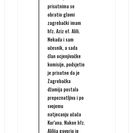
prisutnima se
obratio glavni
zagrebački imam
hfz. Aziz ef. Alili.
Nekada i sam
učesnik, a sada
član ocjenjivačke
komisije, podsjetio
je prisutne da je
Zagrebačka
džamija postala
prepoznatljiva i po
svojemu
natjecanju učača
Kur'ana. Nakon hfz.
Alilija govorio je