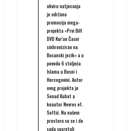
okviru natjecanja
je održana
promocija mega-
projekta «Prvi BiH
DVD Kur'an Časni
sinhroniziran na
Bosanski jezik» a u
povodu 6 stoljeća
Islama u Bosni i
Hercegovini. Autor
ovog projekta je
Senad Kubat a
koautor Nevres ef.
Softić. Na našem
prostoru su se i do
sada susretali