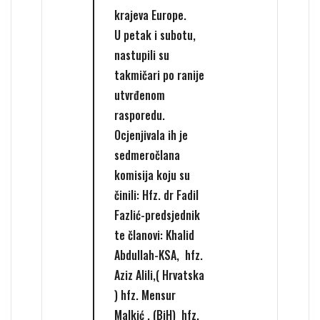
krajeva Europe.
U petak i subotu,
nastupili su
takmičari po ranije
utvrđenom
rasporedu.
Ocjenjivala ih je
sedmeročlana
komisija koju su
činili: Hfz. dr Fadil
Fazlić-predsjednik
te članovi: Khalid
Abdullah-KSA, hfz.
Aziz Alili,( Hrvatska
) hfz. Mensur
Malkić , (BiH) hfz.