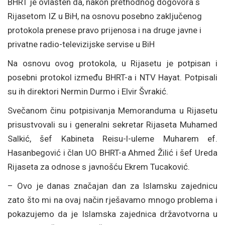
BHRT je ovlašten da, nakon prethodnog dogovora s
Rijasetom IZ u BiH, na osnovu posebno zaključenog
protokola prenese pravo prijenosa i na druge javne i
privatne radio-televizijske servise u BiH
Na osnovu ovog protokola, u Rijasetu je potpisan i
posebni protokol između BHRT-a i NTV Hayat. Potpisali
su ih direktori Nermin Durmo i Elvir Švrakić.
Svečanom činu potpisivanja Memoranduma u Rijasetu
prisustvovali su i generalni sekretar Rijaseta Muhamed
Salkić, šef Kabineta Reisu-l-uleme Muharem ef.
Hasanbegović i član UO BHRT-a Ahmed Žilić i šef Ureda
Rijaseta za odnose s javnošću Ekrem Tucaković.
– Ovo je danas značajan dan za Islamsku zajednicu
zato što mi na ovaj način rješavamo mnogo problema i
pokazujemo da je Islamska zajednica državotvorna u