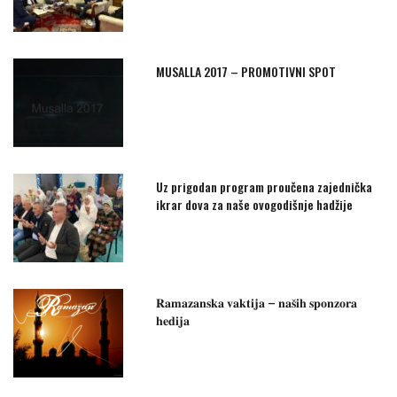
MUSALLA 2017 – PROMOTIVNI SPOT
Uz prigodan program proučena zajednička
ikrar dova za naše ovogodišnje hadžije
𝐑𝐚𝐦𝐚𝐳𝐚𝐧𝐬𝐤𝐚 𝐯𝐚𝐤𝐭𝐢𝐣𝐚 – 𝐧𝐚𝐬̌𝐢𝐡 𝐬𝐩𝐨𝐧𝐳𝐨𝐫𝐚
𝐡𝐞𝐝𝐢𝐣𝐚