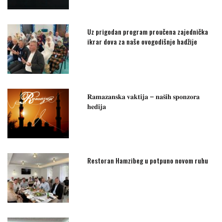
Uz prigodan program proučena zajednička
ikrar dova za naše ovogodišnje hadžije
𝐑𝐚𝐦𝐚𝐳𝐚𝐧𝐬𝐤𝐚 𝐯𝐚𝐤𝐭𝐢𝐣𝐚 – 𝐧𝐚𝐬̌𝐢𝐡 𝐬𝐩𝐨𝐧𝐳𝐨𝐫𝐚
𝐡𝐞𝐝𝐢𝐣𝐚
Restoran Hamzibeg u potpuno novom ruhu