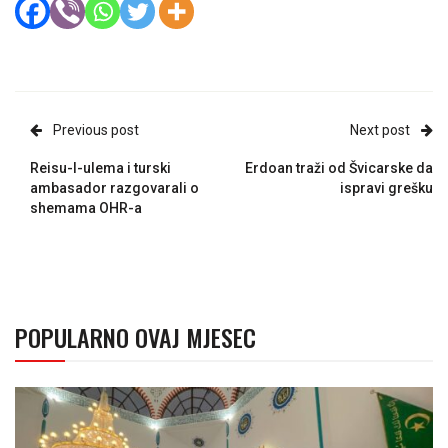
Previous post
Next post
Reisu-l-ulema i turski
Erdoan traži od Švicarske da
ambasador razgovarali o
ispravi grešku
shemama OHR-a
POPULARNO OVAJ MJESEC