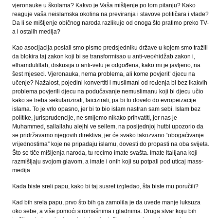
vjeronauke u školama? Kakvo je Vaša mišljenje po tom pitanju? Kako
reaguje vaša neislamska okolina na previranja i stavove političara i vlade?
Da li se mišljenje običnog naroda razlikuje od onoga što pratimo preko TV-
a i ostalih medija?
Kao asocijacija poslali smo pismo predsjedniku države u kojem smo tražili
da blokira taj zakon koji bi se transformisao u anti-veo/hidžab zakon i,
elhamdulillah, diskusija o anti-velu je odgođena, kako mi je javljeno, na
šest mjeseci. Vjeronauka, nema problema, ali kome povjerit’ djecu na
učenje? Nažalost, pojedini konvertiti i muslimani od rođenja bi bez ikakvih
problema povjerili djecu na podučavanje nemuslimanu koji bi djecu učio
kako se treba sekularizirati, laicizirati, pa bi to dovelo do evropeizacije
islama. To je vrlo opasno, jer bi to bio islam nastran sam sebi. Islam bez
politike, jurisprudencije, ne smijemo nikako prihvatiti, jer nas je
Muhammed, sallallahu alejhi ve sellem, na posljednjoj hutbi upozorio da
se pridržavamo njegovih direktiva, jer će svako takozvano “obogaćivanje
vrijednostima” koje ne pripadaju islamu, dovesti do propasti na oba svijeta.
Što se tiče mišljenja naroda, tu recimo imate svašta. Imate Italijana koji
razmišljaju svojom glavom, a imate i onih koji su potpali pod uticaj mass-
medija.
Kada biste sreli papu, kako bi taj susret izgledao, šta biste mu poručili?
Kad bih srela papu, prvo što bih ga zamolila je da uvede manje luksuza
oko sebe, a više pomoći siromašnima i gladnima. Druga stvar koju bih