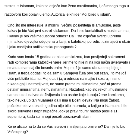
susretu s islamom, kako se osjeća kao žena muslimanka, i još mnogo toga u
razgovoru koji objavljujemo. Autorica je knjige ‘Moj bijeg u islam’.
Ono što me interesuje, a mislim i većinu posjetitelja IslamBosne, jeste
kakav je bio Vaš prvi susret s islamom. Da li ste kontaktirali s muslimanima,
i kakav je bio vaš međusobni odnos? Da li ste osjećali averziju prema
njima kao djevojka odgojena u Italiji, u katoličkoj porodici, uzimajući u obzir
i jaku medijsku antiislamsku propagandu?
Kada sam imala 15 godina odbila sam krizmu, kao posljednji sakrament
radi kompletiranja katoličke vjere, jer me to nije ni na koji način uvjeravalo i
smatrala sam taj čin besmislenim. Moj muž je samo ubrzao moj bijeg u
islam, a treba dodati i to da sam u Sarajevu čula prvi put ezan, i to me još
više približilo islamu. Moj otac i ja, u odnosu na majku i sestru, nismo
nikada gajili netrpeljivost, ne samo prema muslimanima, već ni prema
ostalim imigrantima, nemuslimanima. Nažalost, kao što rekoh, muslimane
sam neuko i naivno doživljavala kao osobe koje kupuju žene kamilama, i
tako neuka upitah Muamera da li ima u Bosni deva?! Na moju žalost,
početkom devedesetih godina nije bilo interneta, a knjige o islamu su bile
skoro skrivene i nepristupačne, dok je pravi “bum” nastao poslije 11.
septembra, kada su mnogi počeli upoznavati islam.
Ko je uticao na to da se Vaši stavovi i mišljenja promijene? Da li je to bio
Vaš suprug?