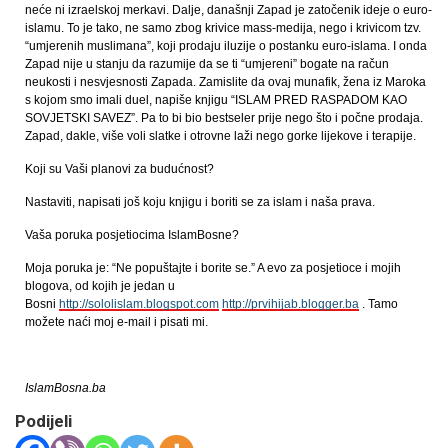
neće ni izraelskoj merkavi. Dalje, današnji Zapad je zatočenik ideje o euro-
islamu. To je tako, ne samo zbog krivice mass-medija, nego i krivicom tzv.
“umjerenih muslimana”, koji prodaju iluzije o postanku euro-islama. I onda
Zapad nije u stanju da razumije da se ti “umjereni” bogate na račun
neukosti i nesvjesnosti Zapada. Zamislite da ovaj munafik, žena iz Maroka
s kojom smo imali duel, napiše knjigu “ISLAM PRED RASPADOM KAO
SOVJETSKI SAVEZ”. Pa to bi bio bestseler prije nego što i počne prodaja.
Zapad, dakle, više voli slatke i otrovne laži nego gorke lijekove i terapije.
Koji su Vaši planovi za budućnost?
Nastaviti, napisati još koju knjigu i boriti se za islam i naša prava.
Vaša poruka posjetiocima IslamBosne?
Moja poruka je: “Ne popuštajte i borite se.” A evo za posjetioce i mojih
blogova, od kojih je jedan u
Bosni
http://sololislam.blogspot.com
http://prvihijab.blogger.ba
. Tamo
možete naći moj e-mail i pisati mi.
IslamBosna.ba
Podijeli