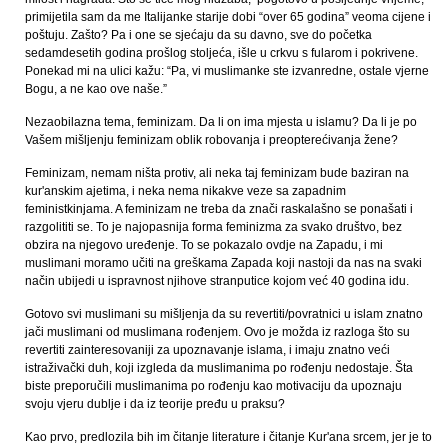
primijetila sam da me Italijanke starije dobi “over 65 godina” veoma cijene i
poštuju. Zašto? Pa i one se sjećaju da su davno, sve do početka
sedamdesetih godina prošlog stoljeća, išle u crkvu s fularom i pokrivene.
Ponekad mi na ulici kažu: “Pa, vi muslimanke ste izvanredne, ostale vjerne
Bogu, a ne kao ove naše.”
Nezaobilazna tema, feminizam. Da li on ima mjesta u islamu? Da li je po
Vašem mišljenju feminizam oblik robovanja i preopterećivanja žene?
Feminizam, nemam ništa protiv, ali neka taj feminizam bude baziran na
kur'anskim ajetima, i neka nema nikakve veze sa zapadnim
feministkinjama. A feminizam ne treba da znači raskalašno se ponašati i
razgolititi se. To je najopasnija forma feminizma za svako društvo, bez
obzira na njegovo uređenje. To se pokazalo ovdje na Zapadu, i mi
muslimani moramo učiti na greškama Zapada koji nastoji da nas na svaki
način ubijedi u ispravnost njihove stranputice kojom već 40 godina idu.
Gotovo svi muslimani su mišljenja da su revertiti/povratnici u islam znatno
jači muslimani od muslimana rođenjem. Ovo je možda iz razloga što su
revertiti zainteresovaniji za upoznavanje islama, i imaju znatno veći
istraživački duh, koji izgleda da muslimanima po rođenju nedostaje. Šta
biste preporučili muslimanima po rođenju kao motivaciju da upoznaju
svoju vjeru dublje i da iz teorije pređu u praksu?
Kao prvo, predlozila bih im čitanje literature i čitanje Kur'ana srcem, jer je to