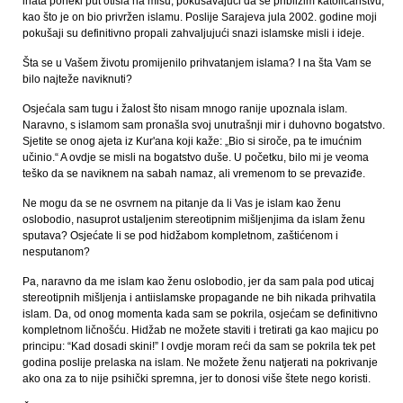
inata poneki put otišla na misu, pokušavajući da se približim katoličanstvu,
kao što je on bio privržen islamu. Poslije Sarajeva jula 2002. godine moji
pokušaji su definitivno propali zahvaljujući snazi islamske misli i ideje.
Šta se u Vašem životu promijenilo prihvatanjem islama? I na šta Vam se
bilo najteže naviknuti?
Osjećala sam tugu i žalost što nisam mnogo ranije upoznala islam.
Naravno, s islamom sam pronašla svoj unutrašnji mir i duhovno bogatstvo.
Sjetite se onog ajeta iz Kur'ana koji kaže: „Bio si siroče, pa te imućnim
učinio.“ A ovdje se misli na bogatstvo duše. U početku, bilo mi je veoma
teško da se naviknem na sabah namaz, ali vremenom to se prevaziđe.
Ne mogu da se ne osvrnem na pitanje da li Vas je islam kao ženu
oslobodio, nasuprot ustaljenim stereotipnim mišljenjima da islam ženu
sputava? Osjećate li se pod hidžabom kompletnom, zaštićenom i
nesputanom?
Pa, naravno da me islam kao ženu oslobodio, jer da sam pala pod uticaj
stereotipnih mišljenja i antiislamske propagande ne bih nikada prihvatila
islam. Da, od onog momenta kada sam se pokrila, osjećam se definitivno
kompletnom ličnošću. Hidžab ne možete staviti i tretirati ga kao majicu po
principu: “Kad dosadi skini!” I ovdje moram reći da sam se pokrila tek pet
godina poslije prelaska na islam. Ne možete ženu natjerati na pokrivanje
ako ona za to nije psihički spremna, jer to donosi više štete nego koristi.