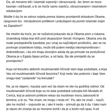
Da, ali moramo biti i islamski svjesniji i obrazovaniji. Jer, teren se mora
kasnije i održavati, a to se može samo svješću, obrazovanjem i islamskom
edukacijom.
Mislite li da će se odnos svijeta prema islamu promijeniti dolaskom Obame,
njegovom tzv. miroljubivom politikom i pokušajem da pomiri islamski svijet
sa Zapadom?
Ne mislim da hoće, jer se nažalost pokazalo da je Obama pion u rukama
izraelskog lobija koji drži pod okupacijom Senat i Kongres. Obama zna da
svaki predsjednički kandidat, pa i onaj sa najčistijom prošlošću, ako se ne
povinuje izraelskom lobiju, može biti putem medija iskompromitovan i
diskreditovan, i da oni imaju dovoljno aduta da ga prinude na poslušnost.
Obama je u Egiptu lijepo pričao, a od tada, šta ste primijetili da se
promijenilo?
Koja od trenutno aktivnih muslimanskih ličnosti Vam daje podstrijek, a koja
Vas od muslimanskih ličnosti fascinira? Koji moto Vas pokreće i daje Vam
snagu kad “zastanete” na trenutak?
Ne, ja ne stajem, i kazala sam već da islam ne ide na godišnji odmor. Od
muslimanskih ličnosti koje su mi dale podstrijek izdvojila bih Mustafu ef.
Cerića, koji je jednom prilikom rekao da musliman mora zaboraviti tri
termina, a to su: “Ne znam, ne mogu i neda mi”. Pa, ako ne znaš – nauči,
ako ne možeš – osposobi se, i ako ti neda – prinudi ga da ti da. I tako nam
je stavio do znanja da se moramo boriti i da je u borbi naš spas. A od