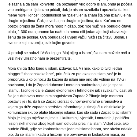
je saznala da sam konvertit i da poznajem vrlo dobro islam, onda je počela
vrlo prefrigano i ljubazno pričati, dok je nisam razotkrila i upozorila da kod
mene “igre i igrice” i podmuklost ne “pale”, jer ja znam šta ona izjavljuje na
drugim mjestima. Čak je tvrdila, na drugim mjestima, da u Kur'anu ne
postoji propis da žena mora nositi hidžab, dok moj muž nije ponudio čitavu
platu, 1.300 eura, onome ko nađe da nema niti jedan ajet koji obavezuje
ženu da se pokrije. Ova ponuda još uvijek važi, i važi i za čitavu Bosnu, i
sve one koji razumiju jezik kojim govorite.
U prodaji se nalazi i Vaša knjiga ‘Moj bijeg u islam’, šta nam možete reći u
vezi nje? Ukratno nam je prezentirajte.
Moja knjiga (Moj bijeg u islam, izdavač ILUM) nije, kako to tvrdi jedan
blogger “izbosanskekafane”, priručnik za prelazak na islam, već je to
preporuka u kojoj hoću da kažem da islam nije ono što vidimo na TV-u i
novinama, i da je Zapad duhovno i moralno bankrotirao, i da je spas u
islamu. Tačno je da je Zapad ekonomski i tehnološki jak i svaka mu čast, ali
šta je s duhovno-moralnim bogatstvom Zapada? Pitanje koje moramo
postaviti je i to, da li će Zapad izdržati duhovno-moralno siromaštvo u
kojem ga drže zapadna sredstva informiranja, uzimajući u obzir kako je
komunizam skupo platio blaćenje islama, kao što sada i Zapad blati islam?
Moja je knjiga mješovita, ima tu i kulturnih, i vjerskih, i moralnih, i političko-
historijskih motiva zbog kojih sam odlučila preći na islam. Vidjet ćete, ako
budete čitali, gdje se konfrontiram s jednim islamofobom, bez obzira odakle
bio, da se islam nikada u historiji nije povinovao ni krstaškom maču, pa