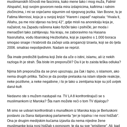
muslimanskih ličnosti me fascinira, kako mene tako i mog muža, Fatmir
Alispahić, koji svojim govorom neda mira izdajnicima, kafirima i ratnim
zločincima, i mi se osjećamo sigurnim od njegovog jezika. Van Bosne, tu je
Fatima Mernissi, koja je u svojoj knjizi “Harem i zapad” napisala: “Hvala ti,
Allahu, pa me nisi stjerao na broj 42”, gdje misli na anoreksiju koja je,
nažalost, na Zapadu raširena kako fizički tako i psihički, jer moda i
menadžeri tako zahtijevaju. Na kraju, ne zaboravimo na Hasana
Nasrullaha, vođu libanskog Hezbollaha, koji je zajedno s 1.000 boraca
smogao snage i hrabrosti da začepi usta aroganciji Izraela, koji se do ljeta
2006. smatrao nepobjedivim. Nadam se reprizi.
Šta imate predložiti ljudima koji žele da uče o istini, islamu, ali iz nekih
razloga ih je strah. Šta biste im preporučili? Da li je to zaista teška odluka?
Njima bih preporučila da se prvo upoznaju, pa čak i tajno, s islamom, ako
nema drugih prilika. Tačno je da poslije prelaska na islam slijede reakcije,
neke pozitivne, a neke negativne, i to je tako u zemljama koje su još uvijek
darul-kufr.
Nedavno ste s mužem nastupali na TV LA 8 konfrontirajući se s
muslimankom iz Maroka? Šta nam možete reći o tom TV dijalogu?
Mi smo se ustvari konfrontirali s munafikom iz Maroka koju je Berluskoni
postavio za člana italijanskog parlamenta “jer je lojalna i ne nosi hidžab”.
Ona je drugim medijskim kućama izjavila da nema nijedne žene
muslimanke koja nosi hidžab s ponosom, te da su sve “prisiljene”. Ali, kad