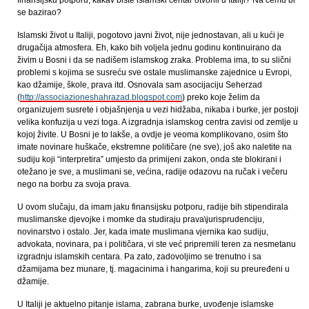
finansijsku potporu, kakav biste islamski centar otvorili u Italiji? Na čemu bi
se bazirao?
Islamski život u Italiji, pogotovo javni život, nije jednostavan, ali u kući je
drugačija atmosfera. Eh, kako bih voljela jednu godinu kontinuirano da
živim u Bosni i da se nadišem islamskog zraka. Problema ima, to su slični
problemi s kojima se susreću sve ostale muslimanske zajednice u Evropi,
kao džamije, škole, prava itd. Osnovala sam asocijaciju Seherzad
(
http://associazioneshahrazad.blogspot.com
) preko koje želim da
organizujem susrete i objašnjenja u vezi hidžaba, nikaba i burke, jer postoji
velika konfuzija u vezi toga. A izgradnja islamskog centra zavisi od zemlje u
kojoj živite. U Bosni je to lakše, a ovdje je veoma komplikovano, osim što
imate novinare huškače, ekstremne političare (ne sve), još ako naletite na
sudiju koji “interpretira” umjesto da primijeni zakon, onda ste blokirani i
otežano je sve, a muslimani se, većina, radije odazovu na ručak i večeru
nego na borbu za svoja prava.
U ovom slučaju, da imam jaku finansijsku potporu, radije bih stipendirala
muslimanske djevojke i momke da studiraju prava\jurisprudenciju,
novinarstvo i ostalo. Jer, kada imate muslimana vjernika kao sudiju,
advokata, novinara, pa i političara, vi ste već pripremili teren za nesmetanu
izgradnju islamskih centara. Pa zato, zadovoljimo se trenutno i sa
džamijama bez munare, tj. magacinima i hangarima, koji su preuređeni u
džamije.
U Italiji je aktuelno pitanje islama, zabrana burke, uvođenje islamske