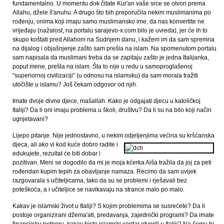
fundamentalno. U momentu dok čitate Kur'an vaše srce se otvori prema
Allahu, džele š'anuhu. A drugo što bih preporučila nekim muslimanima po
rođenju, onima koji imaju samo muslimansko ime, da nas konvertite ne
vrijeđaju (nažalost, na portalu sarajevo-x.com bilo je uvreda), jer će ih to
skupo koštati pred Allahom na Sudnjem danu, i kažem im da sam spremna
na dijalog i objašnjenje zašto sam prešla na islam. Na spomenutom portalu
sam napisala da muslimani treba da se zapitaju zašto je jedna Italijanka,
poput mene, prešla na islam. Šta to nije u redu u samoproglašenoj
“superiornoj civilizaciji” (u odnosu na islamsku) da sam morala tražiti
utočište u islamu? Još čekam odgovor od njih.
Imate dvoje divne djece, mašallah. Kako je odgajati djecu u katoličkoj
Italiji? Da li oni imaju problema u školi, društvu? Da li su na bilo koji način
ugnjetavani?
Lijepo pitanje. Nije jednostavno, u nekim odjeljenjima većina su kršćanska
djeca,
ali ako vi kod kuće dobro radite i
edukujete, rezultat će biti dobar i
pozitivan. Meni se dogodilo da mi je moja kćerka Aiša tražila da joj za peti
rođendan kupim tepih za obavljanje namaza. Recimo da sam uvijek
razgovarala s učiteljicama, tako da su se problemi i rješavali bez
poteškoća, a i učiteljice se navikavaju na strance malo po malo.
Kakav je islamski život u Italiji? S kojim problemima se susrećete? Da li
postoje organizirani džema'ati, predavanja, zajednički programi? Da imate