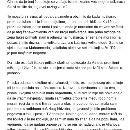
Čini se da je broj žena koje se vraćaju islamu znatno veći nego muškaraca.
Šta vi mislite da je glavni razlog za to?
To moze biti i istina, ali treba da uzmete u obzir i to da kada muškarac
pređe na islam, mi to i ne primijetimo, jer on ne nosi hidžab. Kad žena
pređe na islam, pa se onda i pokrije, onda je normalno da će vam se činiti
da je broj žena\konvertita veći od broja muškaraca. Ima puno razloga da
žena lakše prihvati islam u odnosu na muškarca, jer žena ne mora ići na
posao, tj. nije dužna, ima velika prava, a u kući igra veliku ulogu. Samo se
sjetite hadisa Muhammeda, sallallahu alejhi ve sellem, koji kaže: “Džennet
je pod majčinim nogama.”
Da li ste osjećali ikakav pritisak okoline i pokušaje da Vam se promijeni
mišljenje i život? Kako ste se osjećali kada ste prvi put izišli s hidžabom u
javnost?
Pritiska od strane okoline nije, takoreći, ni bilo, osim prijetećeg pisma koje
mi je bilo poslato na kućnu adresu. Naravno, u novinama su bila dva, tri
pisma u kojima sam bila malo napadnuta, ali ni sve to nije me pokolebalo
da se vratim nevjerstvu. Imala sam velike probleme među rodbinom, i
moram reći da mi je u tim trenucima otac mnogo pomogao. Imala sam
probleme s rodbinom baš zbog hidžaba, a u javnosti je bilo problema
pogotovu u toku i poslije TV nastupa. Nakon godinu dana, moram reći da
me rođaci više ne kritikuju, jer sam im dala do znanja da ne popuštam, i da
vjerujem, i da se nadam onome čemu se oni ne nadaju, a to je Allahova
milost i nagrada. Što se tiče mog hidžaba, pogotovo u posljednje vrijeme,