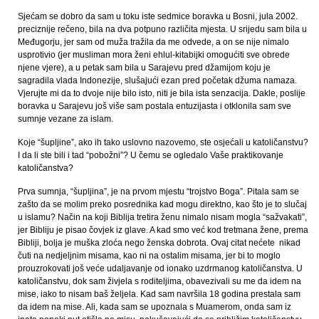
Sjećam se dobro da sam u toku iste sedmice boravka u Bosni, jula 2002.
preciznije rečeno, bila na dva potpuno različita mjesta. U srijedu sam bila u
Međugorju, jer sam od muža tražila da me odvede, a on se nije nimalo
usprotivio (jer musliman mora ženi ehlul-kitabijki omogućiti sve obrede
njene vjere), a u petak sam bila u Sarajevu pred džamijom koju je
sagradila vlada Indonezije, slušajući ezan pred početak džuma namaza.
Vjerujte mi da to dvoje nije bilo isto, niti je bila ista senzacija. Dakle, poslije
boravka u Sarajevu još više sam postala entuzijasta i otklonila sam sve
sumnje vezane za islam.
Koje “šupljine”, ako ih tako uslovno nazovemo, ste osjećali u katoličanstvu?
I da li ste bili i tad “pobožni”? U čemu se ogledalo Vaše praktikovanje
katoličanstva?
Prva sumnja, “šupljina”, je na prvom mjestu “trojstvo Boga”. Pitala sam se
zašto da se molim preko posrednika kad mogu direktno, kao što je to slučaj
u islamu? Način na koji Biblija tretira ženu nimalo nisam mogla “sažvakati”,
jer Bibliju je pisao čovjek iz glave. A kad smo već kod tretmana žene, prema
Bibliji, bolja je muška zloća nego ženska dobrota. Ovaj citat nećete nikad
čuti na nedjeljnim misama, kao ni na ostalim misama, jer bi to moglo
prouzrokovati još veće udaljavanje od ionako uzdrmanog katoličanstva. U
katoličanstvu, dok sam živjela s roditeljima, obavezivali su me da idem na
mise, iako to nisam baš željela. Kad sam navršila 18 godina prestala sam
da idem na mise. Ali, kada sam se upoznala s Muamerom, onda sam iz