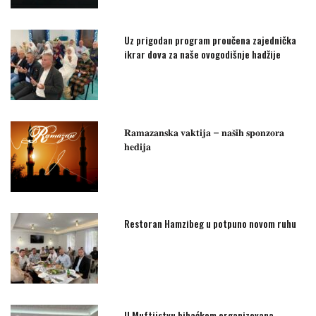
Uz prigodan program proučena zajednička
ikrar dova za naše ovogodišnje hadžije
𝐑𝐚𝐦𝐚𝐳𝐚𝐧𝐬𝐤𝐚 𝐯𝐚𝐤𝐭𝐢𝐣𝐚 – 𝐧𝐚𝐬̌𝐢𝐡 𝐬𝐩𝐨𝐧𝐳𝐨𝐫𝐚
𝐡𝐞𝐝𝐢𝐣𝐚
Restoran Hamzibeg u potpuno novom ruhu
U Muftijstvu bihaćkom organizovana