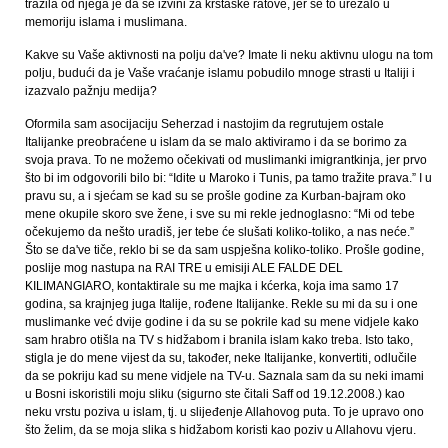
tražila od njega je da se izvini za krstaške ratove, jer se to urezalo u
memoriju islama i muslimana.
Kakve su Vaše aktivnosti na polju da've? Imate li neku aktivnu ulogu na tom
polju, budući da je Vaše vraćanje islamu pobudilo mnoge strasti u Italiji i
izazvalo pažnju medija?
Oformila sam asocijaciju Seherzad i nastojim da regrutujem ostale
Italijanke preobraćene u islam da se malo aktiviramo i da se borimo za
svoja prava. To ne možemo očekivati od muslimanki imigrantkinja, jer prvo
što bi im odgovorili bilo bi: “Idite u Maroko i Tunis, pa tamo tražite prava.” I u
pravu su, a i sjećam se kad su se prošle godine za Kurban-bajram oko
mene okupile skoro sve žene, i sve su mi rekle jednoglasno: “Mi od tebe
očekujemo da nešto uradiš, jer tebe će slušati koliko-toliko, a nas neće.”
Što se da've tiče, reklo bi se da sam uspješna koliko-toliko. Prošle godine,
poslije mog nastupa na RAI TRE u emisiji ALE FALDE DEL
KILIMANGIARO, kontaktirale su me majka i kćerka, koja ima samo 17
godina, sa krajnjeg juga Italije, rođene Italijanke. Rekle su mi da su i one
muslimanke već dvije godine i da su se pokrile kad su mene vidjele kako
sam hrabro otišla na TV s hidžabom i branila islam kako treba. Isto tako,
stigla je do mene vijest da su, također, neke Italijanke, konvertiti, odlučile
da se pokriju kad su mene vidjele na TV-u. Saznala sam da su neki imami
u Bosni iskoristili moju sliku (sigurno ste čitali Saff od 19.12.2008.) kao
neku vrstu poziva u islam, tj. u slijeđenje Allahovog puta. To je upravo ono
što želim, da se moja slika s hidžabom koristi kao poziv u Allahovu vjeru.