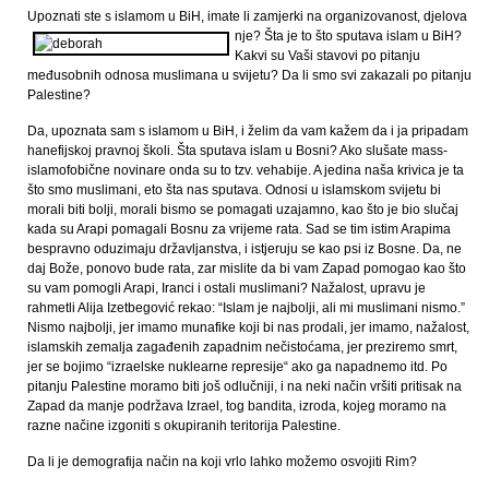
Upoznati ste s islamom u BiH, imate li zamjerki na organizovanost, djelova
nje? Šta je to što sputava
islam u BiH?
Kakvi su Vaši stavovi po pitanju
međusobnih odnosa muslimana u svijetu? Da li smo svi zakazali po pitanju
Palestine?
Da, upoznata sam s islamom u BiH, i želim da vam kažem da i ja pripadam
hanefijskoj pravnoj školi. Šta sputava islam u Bosni? Ako slušate mass-
islamofobične novinare onda su to tzv. vehabije. A jedina naša krivica je ta
što smo muslimani, eto šta nas sputava. Odnosi u islamskom svijetu bi
morali biti bolji, morali bismo se pomagati uzajamno, kao što je bio slučaj
kada su Arapi pomagali Bosnu za vrijeme rata. Sad se tim istim Arapima
bespravno oduzimaju državljanstva, i istjeruju se kao psi iz Bosne. Da, ne
daj Bože, ponovo bude rata, zar mislite da bi vam Zapad pomogao kao što
su vam pomogli Arapi, Iranci i ostali muslimani? Nažalost, upravu je
rahmetli Alija Izetbegović rekao: “Islam je najbolji, ali mi muslimani nismo.”
Nismo najbolji, jer imamo munafike koji bi nas prodali, jer imamo, nažalost,
islamskih zemalja zagađenih zapadnim nečistoćama, jer preziremo smrt,
jer se bojimo “izraelske nuklearne represije“ ako ga napadnemo itd. Po
pitanju Palestine moramo biti još odlučniji, i na neki način vršiti pritisak na
Zapad da manje podržava Izrael, tog bandita, izroda, kojeg moramo na
razne načine izgoniti s okupiranih teritorija Palestine.
Da li je demografija način na koji vrlo lahko možemo osvojiti Rim?