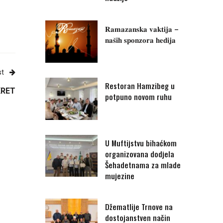
𝐑𝐚𝐦𝐚𝐳𝐚𝐧𝐬𝐤𝐚 𝐯𝐚𝐤𝐭𝐢𝐣𝐚 –
𝐧𝐚𝐬̌𝐢𝐡 𝐬𝐩𝐨𝐧𝐳𝐨𝐫𝐚 𝐡𝐞𝐝𝐢𝐣𝐚
st
Restoran Hamzibeg u
KRET
potpuno novom ruhu
U Muftijstvu bihaćkom
organizovana dodjela
Šehadetnama za mlade
mujezine
Džematlije Trnove na
dostojanstven način