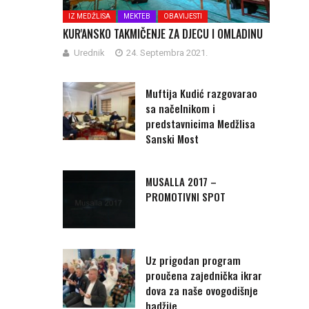
IZ MEDŽLISA
MEKTEB
OBAVIJESTI
KUR'ANSKO TAKMIČENJE ZA DJECU I OMLADINU
Urednik
24. Septembra 2021.
Muftija Kudić razgovarao
sa načelnikom i
predstavnicima Medžlisa
Sanski Most
MUSALLA 2017 –
PROMOTIVNI SPOT
Uz prigodan program
proučena zajednička ikrar
dova za naše ovogodišnje
hadžije