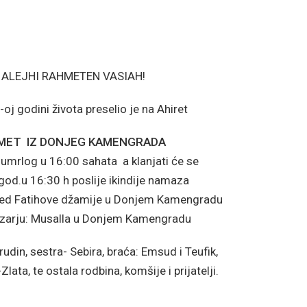
ALEJHI RAHMETEN VASIAH!
j godini života preselio je na Ahiret
AHMET IZ DONJEG KAMENGRADA
umrlog u 16:00 sahata a klanjati će se
god.u 16:30 h poslije ikindije namaza
ed Fatihove džamije u Donjem Kamengradu
mezarju: Musalla u Donjem Kamengradu
rudin, sestra- Sebira, braća: Emsud i Teufik,
ata, te ostala rodbina, komšije i prijatelji.