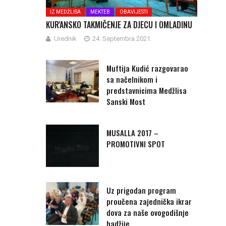
IZ MEDŽLISA
MEKTEB
OBAVIJESTI
KUR'ANSKO TAKMIČENJE ZA DJECU I OMLADINU
Urednik
24. Septembra 2021.
Muftija Kudić razgovarao
sa načelnikom i
predstavnicima Medžlisa
Sanski Most
MUSALLA 2017 –
PROMOTIVNI SPOT
Uz prigodan program
proučena zajednička ikrar
dova za naše ovogodišnje
hadžije