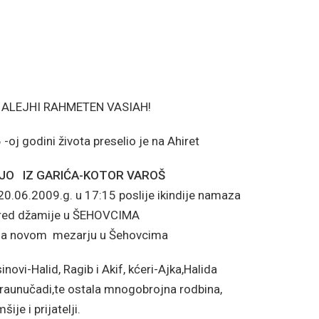
ALEJHI RAHMETEN VASIAH!
oj godini života preselio je na Ahiret
UJO IZ GARIĆA-KOTOR VAROŠ
20.06.2009.g. u 17:15 poslije ikindije namaza
pred džamije u ŠEHOVCIMA
i na novom mezarju u Šehovcima
novi-Halid, Ragib i Akif, kćeri-Ajka,Halida
,praunučadi,te ostala mnogobrojna rodbina,
šije i prijatelji.