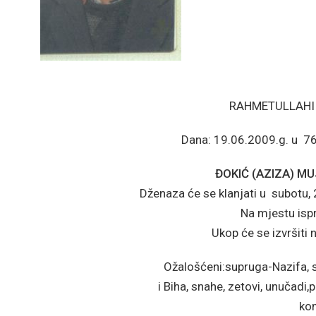
RAHMETULLAHI 
Dana: 19.06.2009.g. u 76 -
ĐOKIĆ (AZIZA) M
Dženaza će se klanjati u subotu, 
Na mjestu is
Ukop će se izvršit
Ožalošćeni:supruga-Nazifa, si
i Biha, snahe, zetovi, unučadi
kom