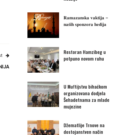
𝐑𝐚𝐦𝐚𝐳𝐚𝐧𝐬𝐤𝐚 𝐯𝐚𝐤𝐭𝐢𝐣𝐚 –
𝐧𝐚𝐬̌𝐢𝐡 𝐬𝐩𝐨𝐧𝐳𝐨𝐫𝐚 𝐡𝐞𝐝𝐢𝐣𝐚
Restoran Hamzibeg u
st
potpuno novom ruhu
NIJA
U Muftijstvu bihaćkom
organizovana dodjela
Šehadetnama za mlade
mujezine
Džematlije Trnove na
dostojanstven način