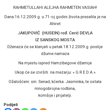
RAHMETULLAHI ALEJHA RAHMETEN VASIAH!
Dana 16.12.2009.g. u 71-oj godini života preselila je na
Ahiret
J
AKUPOVIĆ (HUSEIN) rođ. Cerić DEVLA
IZ SANSKOG MOSTA
Dženaza će se klanjati u petak 18.12.2009.g. poslije
džume namaza
Na mjestu ispred Hamzibegove džamije
Ukop će se izvršiti na mezarju: « G R E D A »
Ožalošćeni: sin: Senad, kćerka: Jasminka, te ostala
mnogobrojna rodbina,
komšije i prijatelji.
Podijeli