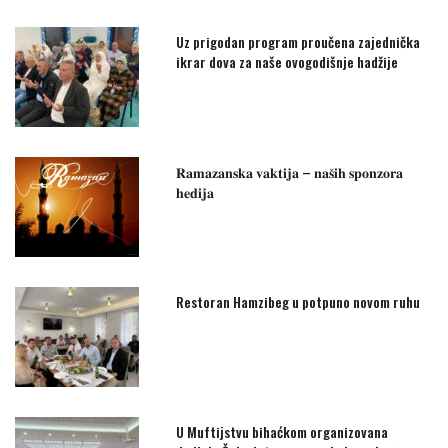
Uz prigodan program proučena zajednička
ikrar dova za naše ovogodišnje hadžije
𝐑𝐚𝐦𝐚𝐳𝐚𝐧𝐬𝐤𝐚 𝐯𝐚𝐤𝐭𝐢𝐣𝐚 – 𝐧𝐚𝐬̌𝐢𝐡 𝐬𝐩𝐨𝐧𝐳𝐨𝐫𝐚
𝐡𝐞𝐝𝐢𝐣𝐚
Restoran Hamzibeg u potpuno novom ruhu
U Muftijstvu bihaćkom organizovana