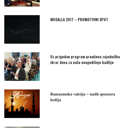
MUSALLA 2017 – PROMOTIVNI SPOT
Uz prigodan program proučena zajednička
ikrar dova za naše ovogodišnje hadžije
𝐑𝐚𝐦𝐚𝐳𝐚𝐧𝐬𝐤𝐚 𝐯𝐚𝐤𝐭𝐢𝐣𝐚 – 𝐧𝐚𝐬̌𝐢𝐡 𝐬𝐩𝐨𝐧𝐳𝐨𝐫𝐚
𝐡𝐞𝐝𝐢𝐣𝐚