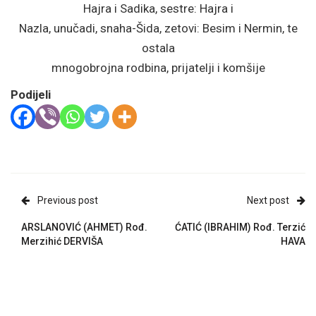
Hajra i Sadika, sestre: Hajra i
Nazla, unučadi, snaha-Šida, zetovi: Besim i Nermin, te
ostala
mnogobrojna rodbina, prijatelji i komšije
Podijeli
Previous post
Next post
ARSLANOVIĆ (AHMET) Rođ.
ĆATIĆ (IBRAHIM) Rođ. Terzić
Merzihić DERVIŠA
HAVA