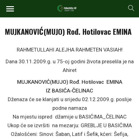
MUJKANOVIĆ(MUJO) Rođ. Hotilovac EMINA
RAHMETULLAHI ALEJHA RAHMETEN VASIAH!
Dana 30.11.2009.g. u 75-oj godini života preselila je na
Ahiret
MUJKANOVIĆ(MUJO) Rođ. Hotilovac EMINA
IZ BASIĆA-ČELINAC
Dženaza će se klanjati u srijedu 02.12.2009.g. poslije
podne namaza
Na mjestu ispred džamije u BASIĆIMA_ČELINAC
Ukop će se izvršiti na mezarju: GREBLJE U BASIĆIMA
Ožalošćeni: Sinovi: Šaban, Latif i Šefik, kćeri: Šefija,