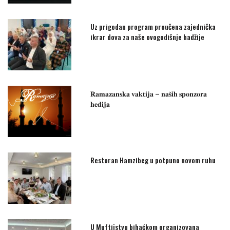
Uz prigodan program proučena zajednička
ikrar dova za naše ovogodišnje hadžije
𝐑𝐚𝐦𝐚𝐳𝐚𝐧𝐬𝐤𝐚 𝐯𝐚𝐤𝐭𝐢𝐣𝐚 – 𝐧𝐚𝐬̌𝐢𝐡 𝐬𝐩𝐨𝐧𝐳𝐨𝐫𝐚
𝐡𝐞𝐝𝐢𝐣𝐚
Restoran Hamzibeg u potpuno novom ruhu
U Muftijstvu bihaćkom organizovana