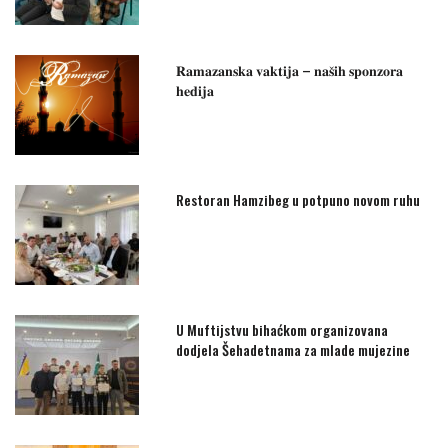
𝐑𝐚𝐦𝐚𝐳𝐚𝐧𝐬𝐤𝐚 𝐯𝐚𝐤𝐭𝐢𝐣𝐚 – 𝐧𝐚𝐬̌𝐢𝐡 𝐬𝐩𝐨𝐧𝐳𝐨𝐫𝐚
𝐡𝐞𝐝𝐢𝐣𝐚
Restoran Hamzibeg u potpuno novom ruhu
U Muftijstvu bihaćkom organizovana
dodjela Šehadetnama za mlade mujezine