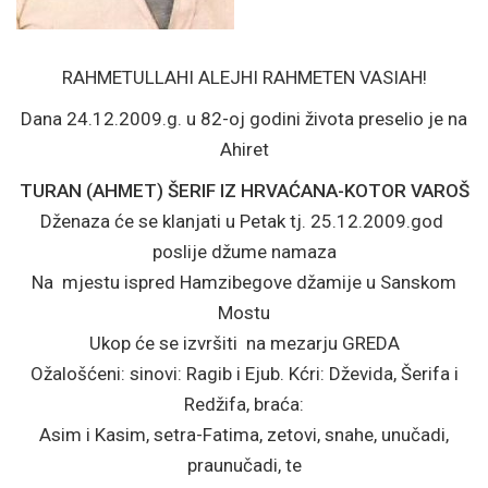
RAHMETULLAHI ALEJHI RAHMETEN VASIAH!
Dana 24.12.2009.g. u 82-oj godini života preselio je na
Ahiret
TURAN (AHMET) ŠERIF IZ HRVAĆANA-KOTOR VAROŠ
Dženaza će se klanjati u Petak tj. 25.12.2009.god
poslije džume namaza
Na mjestu ispred Hamzibegove džamije u Sanskom
Mostu
Ukop će se izvršiti na mezarju GREDA
Ožalošćeni: sinovi: Ragib i Ejub. Kćri: Dževida, Šerifa i
Redžifa, braća:
Asim i Kasim, setra-Fatima, zetovi, snahe, unučadi,
praunučadi, te