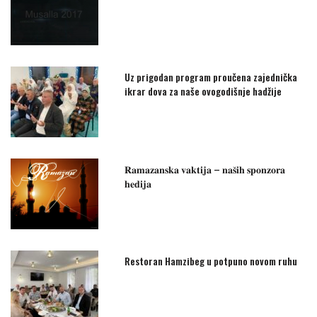
Uz prigodan program proučena zajednička
ikrar dova za naše ovogodišnje hadžije
𝐑𝐚𝐦𝐚𝐳𝐚𝐧𝐬𝐤𝐚 𝐯𝐚𝐤𝐭𝐢𝐣𝐚 – 𝐧𝐚𝐬̌𝐢𝐡 𝐬𝐩𝐨𝐧𝐳𝐨𝐫𝐚
𝐡𝐞𝐝𝐢𝐣𝐚
Restoran Hamzibeg u potpuno novom ruhu