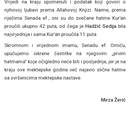
Vrijedi na kraju spomenuti i podatak koji govori o
njihovoj ljubavi prema Allahovoj Knjizi. Naime, prema
riječima Senada ef., oni su do svečane hatme Kur'an
proučili ukupno 42 puta, od čega je
Hadžić Sedija
bila
najvrjednija i sama Kur'an proučila 11 puta.
Skromnom i vrijednom imamu, Senadu ef. Omiću,
upućujemo iskrene čestitke na njegovim „prvim
hatmama” koje očigledno neće biti i posljednje, jer je na
kraju ove mektepske godine već najavio slične hatme
sa svršenicima mektepske nastave.
Mirza Žerić