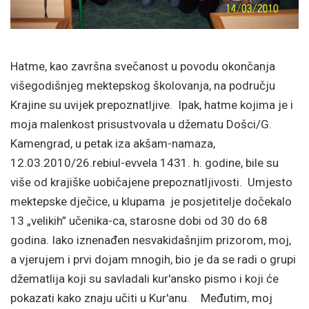
Hatme, kao završna svečanost u povodu okončanja
višegodišnjeg mektepskog školovanja, na području
Krajine su uvijek prepoznatljive. Ipak, hatme kojima je i
moja malenkost prisustvovala u džematu Došci/G.
Kamengrad, u petak iza akšam-namaza,
12.03.2010/26.rebiul-evvela 1431. h. godine, bile su
više od krajiške uobičajene prepoznatljivosti. Umjesto
mektepske dječice, u klupama je posjetitelje dočekalo
13 „velikih” učenika-ca, starosne dobi od 30 do 68
godina. Iako iznenađen nesvakidašnjim prizorom, moj,
a vjerujem i prvi dojam mnogih, bio je da se radi o grupi
džematlija koji su savladali kur'ansko pismo i koji će
pokazati kako znaju učiti u Kur'anu.
Međutim, moj