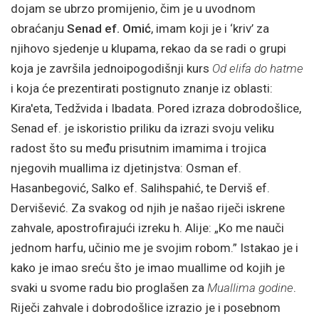
dojam se ubrzo promijenio, čim je u uvodnom
obraćanju
Senad ef. Omić
, imam koji je i ‘kriv’ za
njihovo sjedenje u klupama, rekao da se radi o grupi
koja je završila jednoipogodišnji kurs
Od elifa do hatme
i koja će prezentirati postignuto znanje iz oblasti:
Kira'eta, Tedžvida i Ibadata. Pored izraza dobrodošlice,
Senad ef. je iskoristio priliku da izrazi svoju veliku
radost što su među prisutnim imamima i trojica
njegovih muallima iz djetinjstva: Osman ef.
Hasanbegović, Salko ef. Salihspahić, te Derviš ef.
Dervišević. Za svakog od njih je našao riječi iskrene
zahvale, apostrofirajući izreku h. Alije: „Ko me nauči
jednom harfu, učinio me je svojim robom.” Istakao je i
kako je imao sreću što je imao muallime od kojih je
svaki u svome radu bio proglašen za
Muallima godine
.
Riječi zahvale i dobrodošlice izrazio je i posebnom