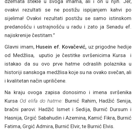
džemata stekle u svoga imama, ali i on u njih. Jer,
ovakvi rezultati se ne postižu ispijanjem kahvi po
sijelima! Ovakvi rezultati postižu se samo istinskom
predanošću i ustrajnošću u radu i zato ja Senadu ef.
najiskrenije čestitam.”
Glavni imam,
Husein ef. Kovačević,
uz prigodne hedije
od Medžlisa, uputio je čestitke svršenicima Kursa i
istakao da su ovo prve hatme odraslih polaznika u
historiji sanskoga medžlisa koje su na ovako svečan, ali
i kvalitetan način upriličene.
Na kraju ovoga zapisa donosimo i imena svršenika
Kursa
Od elifa do hatme:
Burnić Rahim, Hadžić Senija,
bračni parovi: Hadžić Ismet i Sedija, Burnić Dursum i
Hasnija, Grgić Sabahudin i Azemina, Kamić Fikra, Burnić
Fatima, Grgić Admira, Burnić Elvir, te Burnić Elvis.