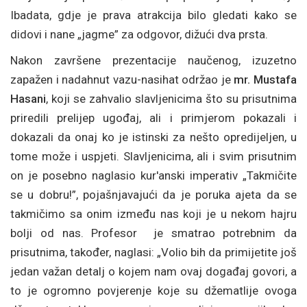
Ibadata, gdje je prava atrakcija bilo gledati kako se
didovi i nane „jagme” za odgovor, dižući dva prsta.
Nakon završene prezentacije naučenog, izuzetno
zapažen i nadahnut vazu-nasihat održao je
mr. Mustafa
Hasani
, koji se zahvalio slavljenicima što su prisutnima
priredili prelijep ugođaj, ali i primjerom pokazali i
dokazali da onaj ko je istinski za nešto opredijeljen, u
tome može i uspjeti. Slavljenicima, ali i svim prisutnim
on je posebno naglasio kur'anski imperativ „Takmičite
se u dobru!”, pojašnjavajući da je poruka ajeta da se
takmičimo sa onim između nas koji je u nekom hajru
bolji od nas. Profesor je smatrao potrebnim da
prisutnima, također, naglasi: „Volio bih da primijetite još
jedan važan detalj o kojem nam ovaj događaj govori, a
to je ogromno povjerenje koje su džematlije ovoga