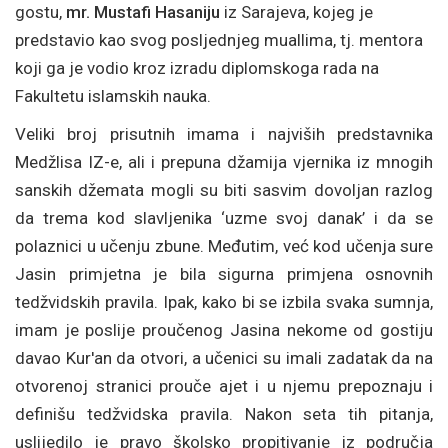
gostu,
mr. Mustafi Hasaniju
iz Sarajeva, kojeg je
predstavio kao svog posljednjeg muallima, tj. mentora
koji ga je vodio kroz izradu diplomskoga rada na
Fakultetu islamskih nauka.
Veliki broj prisutnih imama i najviših predstavnika
Medžlisa IZ-e, ali i prepuna džamija vjernika iz mnogih
sanskih džemata mogli su biti sasvim dovoljan razlog
da trema kod slavljenika ‘uzme svoj danak’ i da se
polaznici u učenju zbune. Međutim, već kod učenja sure
Jasin primjetna je bila sigurna primjena osnovnih
tedžvidskih pravila. Ipak, kako bi se izbila svaka sumnja,
imam je poslije proučenog Jasina nekome od gostiju
davao Kur'an da otvori, a učenici su imali zadatak da na
otvorenoj stranici prouče ajet i u njemu prepoznaju i
definišu tedžvidska pravila. Nakon seta tih pitanja,
uslijedilo je pravo školsko propitivanje iz područja