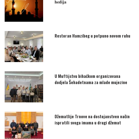
𝐡𝐞𝐝𝐢𝐣𝐚
Restoran Hamzibeg u potpuno novom ruhu
U Muftijstvu bihaćkom organizovana
dodjela Šehadetnama za mlade mujezine
Džematlije Trnove na dostojanstven način
ispratili svoga imama u drugi džemat