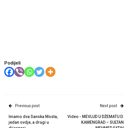
Podijeli
Previous post
Next post
Imamo dva Sanska Mosta,
Video - MEVLUD U DŽEMATU D.
jedan ovdje, a drugi u
KAMENGRAD – SULTAN
dijaspori
MEHMED FATIH