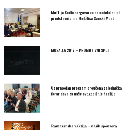
Muftija Kudić razgovarao sa načelnikom i
predstavnicima Medžlisa Sanski Most
MUSALLA 2017 – PROMOTIVNI SPOT
Uz prigodan program proučena zajednička
ikrar dova za naše ovogodišnje hadžije
𝐑𝐚𝐦𝐚𝐳𝐚𝐧𝐬𝐤𝐚 𝐯𝐚𝐤𝐭𝐢𝐣𝐚 – 𝐧𝐚𝐬̌𝐢𝐡 𝐬𝐩𝐨𝐧𝐳𝐨𝐫𝐚