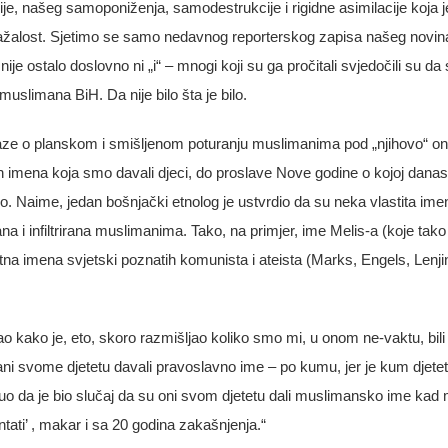
cije, našeg samoponiženja, samodestrukcije i rigidne asimilacije koja j
, nažalost. Sjetimo se samo nedavnog reporterskog zapisa našeg novin
e ostalo doslovno ni „i“ – mnogi koji su ga pročitali svjedočili su da 
 muslimana BiH. Da nije bilo šta je bilo.
ze o planskom i smišljenom poturanju muslimanima pod „njihovo“ o
h imena koja smo davali djeci, do proslave Nove godine o kojoj danas
vo. Naime, jedan bošnjački etnolog je ustvrdio da su neka vlastita ime
ana i infiltrirana muslimanima. Tako, na primjer, ime Melis-a (koje tako
tna imena svjetski poznatih komunista i ateista (Marks, Engels, Lenjin
o kako je, eto, skoro razmišljao koliko smo mi, u onom ne-vaktu, bili
imani svome djetetu davali pravoslavno ime – po kumu, jer je kum djetet
 čuo da je bio slučaj da su oni svom djetetu dali muslimansko ime kad
ti’ , makar i sa 20 godina zakašnjenja.“