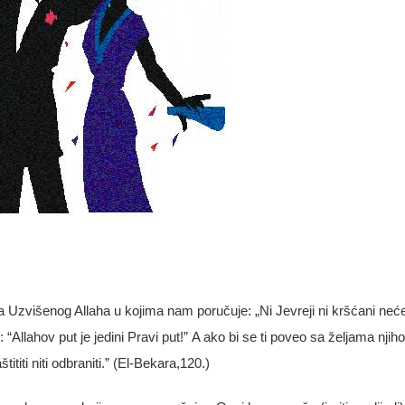
ma Uzvišenog Allaha u kojima nam poručuje:
„Ni Jevreji ni kršćani neć
: “
Allahov
put
je
jedini
Pravi
put
!”
A
ako
bi
se
ti
poveo
sa
ž
eljama
njih
a
š
tititi
niti
odbraniti
.” (El-Bekara,120.)