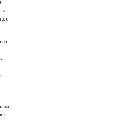
e
ara
su, u
noga
na,
 i
u bio
 mu