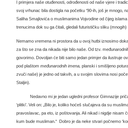
I primjera naše otuđenosti, odrođenosti od naše vjere i tradi
svoj vrhunac bila dostigla na početku ‘90-ih, još je mnogo
Saliha Smajlovića o muslimanima Vojvodine od čijeg islama nij
trenucima dok su ga čitali, gledali futurističku sliku (mnogih)
Nemamo vremena ni prostora da u ovoj hutbi iznosimo doka
za što se zna da nikada nije bilo naše. Od tzv. međunarodni
govorimo. Dovoljan će biti samo jedan primjer da ilustruje o
pod plaštom
međunarodnih imena,
planski i smišljeno potur
zvuči naše) je jedno od takvih, a u svojim slovima nosi poče
Staljin).
Nedavno mi je jedan ugledni profesor Gimnazije priča
‘plitki’. Veli on: „Bilo je, koliko hoćeš slučajeva da su musl
pravoslavac, pa eto, iz poštovanja. Ali nikad i nigdje nisam
kum bude musliman.“ Dobro je da neke stvari počnemo ‘konta