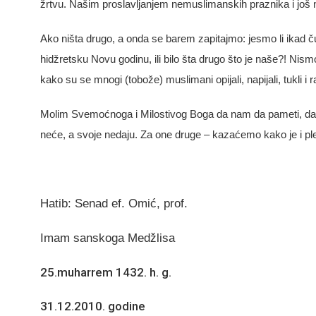
žrtvu. Našim proslavljanjem nemuslimanskih praznika i još 
Ako ništa drugo, a onda se barem zapitajmo: jesmo li ikad čuli
hidžretsku Novu godinu, ili bilo šta drugo što je naše?! Nismo
kako su se mnogi (tobože) muslimani opijali, napijali, tukli i r
Molim Svemoćnoga i Milostivog Boga da nam da pameti, da na
neće, a svoje nedaju. Za one druge – kazaćemo kako je i plem
Hatib: Senad ef. Omić, prof.
Imam sanskoga Medžlisa
25.muharrem 1432. h. g.
31.12.2010. godine