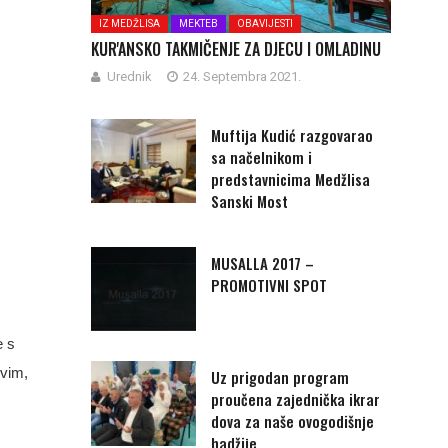
IZ MEDŽLISA
MEKTEB
OBAVIJESTI
KUR'ANSKO TAKMIČENJE ZA DJECU I OMLADINU
Urednik
24. Septembra 2021.
Muftija Kudić razgovarao
sa načelnikom i
predstavnicima Medžlisa
Sanski Most
MUSALLA 2017 –
PROMOTIVNI SPOT
e s
ovim
,
Uz prigodan program
proučena zajednička ikrar
dova za naše ovogodišnje
hadžije