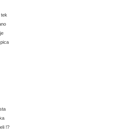
 tek
rano
je
mpica
sta
ska
li !?