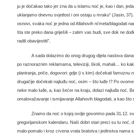
ju je dočakao tako jer zna da u islamu noć je, kao i dan, je
uklanjamo dnevnu svjetlost i oni ostaju u mraku“
(Jasin, 37)
osnovi, svaka noć je jedna od Allahovih ni'meta/blagodati n
š
ta
ste
preko
dana
grije
š
ili
–
zatim
vas
budi
,
sve
dok
ne
do
đ
radili
obavijestiti
”.
A sada dolazimo do onog drugog dijela naslova da
po raznoraznim reklamama, televiziji, školi, mahali… ko kaka
planiranja, priče, dogovori: gdje (i s kim) dočekati famoznu
n
drugačije dočekati najluđu noć, osim – što luđe !? Po ovom
neke malo luđe, a, kao šećer na kraju, dolazi najluđa noć. Bez
omalovažavanje i ismijavanje Allahovih blagodati, a kao što sm
Znamo da noć o kojoj ovdje govorimo pada 31.12. sv
gregorijanskom kalendaru. Naši dobri stari preci su tu noć, 
malo-pomalo i kroz crvena vrata bratstva i jedinstva nama se