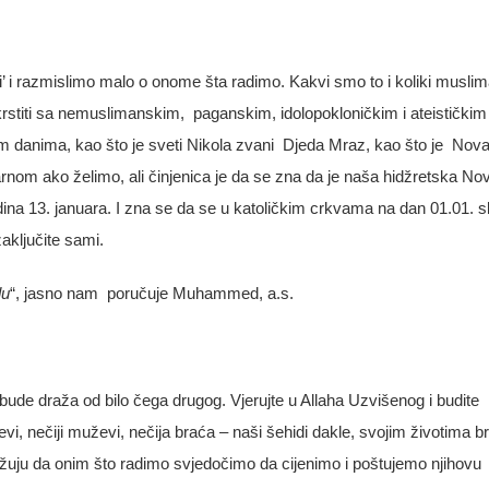
ki’ i razmislimo malo o onome šta radimo. Kakvi smo to i koliki muslim
stiti sa nemuslimanskim, paganskim, idolopokloničkim i ateističkim
im danima, kao što je sveti Nikola zvani Djeda Mraz, kao što je Nov
om ako želimo, ali činjenica je da se zna da je naša hidžretska No
ina 13. januara. I zna se da se u katoličkim crkvama na dan 01.01. s
zaključite sami.
du
“, jasno nam poručuje Muhammed, a.s.
bude draža od bilo čega drugog. Vjerujte u Allaha Uzvišenog i budite
evi, nečiji muževi, nečija braća – naši šehidi dakle, svojim životima br
užuju da onim što radimo svjedočimo da cijenimo i poštujemo njihovu