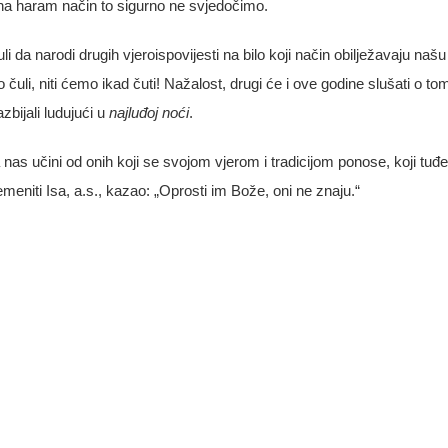
na haram način to sigurno ne svjedočimo.
 da narodi drugih vjeroispovijesti na bilo koji način obilježavaju našu
 čuli, niti ćemo ikad čuti! Nažalost, drugi će i ove godine slušati o to
azbijali ludujući u
najluđoj noći
.
s učini od onih koji se svojom vjerom i tradicijom ponose, koji tuđe
eniti Isa, a.s., kazao: „Oprosti im Bože, oni ne znaju.“