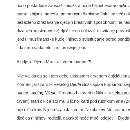
dobri
postadoše
zaostali i neuki,
a onda hejbet
anamo njiho
samo izbijanje agresije po mnogim školama čak i sa većins
bezazleno izražavanje dječijih kreativnih sposobnosti na neduž
dizanje (muslimanske) dječice na
oblazak
u svitanje pravosl
jelki u muslimanske kuće i njihovo svjetlucanje pored pendž
i da smo sada, eto, i mi prosvijetljeni.
A gdje je Djeda Mraz u svemu ovome?!
Nije valjda da se i tom debeljuškastom crvenom čojkiću ima n
Komercijalizirani
lik
veselog
Djeda
Bo
ž
i
ć
njaka
koji
š
irom
svi
sveca
,
svetog
Nikole
.
Preobrazba
svetog
Nikole
u
sekularni
crveni) stari čikica što mu u ličnoj karti pod rubrikom
ime i p
nije ništa kriv. Nije kršćanski svetac Nikola kriv što su mu
a
dječica (i njihovi roditelji, dakako) neće moći odoljeti – Djed