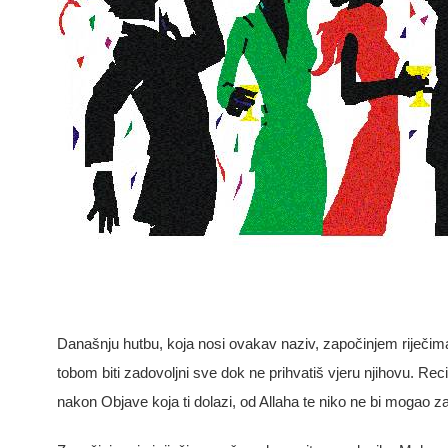
Današnju hutbu, koja nosi ovakav naziv, započinjem riječi
tobom biti zadovoljni sve dok ne prihvatiš vjeru njihovu.
Reci
nakon
Objave
koja
ti
dolazi
,
od
Allaha
te
niko
ne
bi
mogao
z