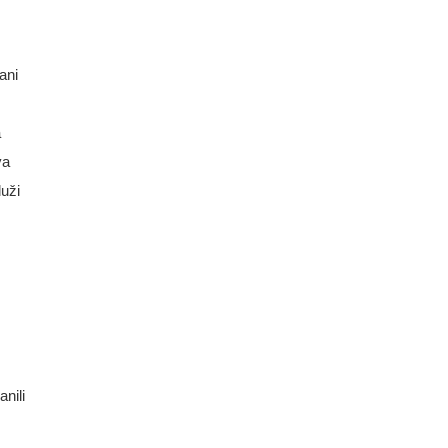
ani
a
va
luži
anili