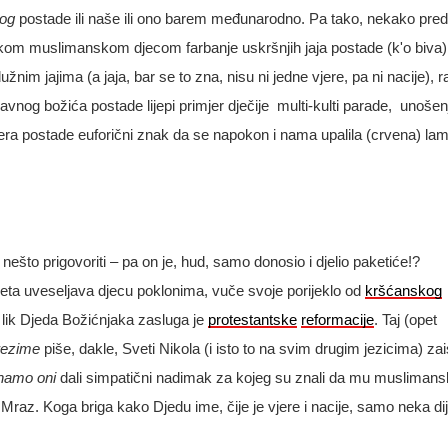
vog
postade ili naše ili ono barem međunarodno. Pa tako, nekako pred
kom muslimanskom djecom farbanje uskršnjih jaja postade (k'o biva)
nim jajima (a jaja, bar se to zna, nisu ni jedne vjere, pa ni nacije), 
avnog božića postade lijepi primjer dječije multi-kulti parade, unošen
era postade euforični znak da se napokon i nama upalila (crvena) la
ešto prigovoriti – pa on je, hud, samo donosio i djelio paketiće!?
jeta
uveseljava
djecu
poklonima
,
vu
č
e
svoje
porijeklo
od
kr
šć
anskog
lik
Djeda
Bo
ž
i
ć
njaka
zasluga
je
protestantske
reformacije
.
Taj (opet
rezime
piše, dakle,
Sveti Nikola
(i isto to na svim drugim jezicima) zai
namo oni
dali simpatični nadimak za kojeg su znali da mu musliman
a Mraz. Koga briga kako Djedu ime, čije je vjere i nacije, samo neka dije