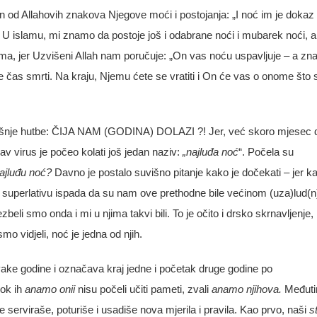
dan od Allahovih znakova Njegove moći i postojanja:
„I noć im je dokaz
. U islamu, mi znamo da postoje još i odabrane noći i mubarek noći, a
ama, jer Uzvišeni Allah nam poručuje:
„
On
vas
no
ć
u
uspavljuje
–
a
zn
e
č
as
smrti
.
Na
kraju
,
Njemu
ć
ete
se
vratiti
i
On
ć
e
vas
o
onome
š
to
našnje hutbe: ČIJA NAM (GODINA) DOLAZI ?! Jer, već skoro mjesec 
v virus je počeo kolati još jedan naziv:
„najluđa noć
“. Počela su
ajluđu noć?
Davno je postalo suvišno pitanje kako je dočekati – jer k
e superlativu ispada da su nam ove prethodne bile većinom (uza)lud(n
beli smo onda i mi u njima takvi bili. To je očito i drsko skrnavljenje,
o vidjeli, noć je jedna od njih.
ake godine i označava kraj jedne i početak druge godine po
dok ih
anamo onii
nisu počeli učiti pameti, zvali
anamo njihova.
Međuti
 serviraše, poturiše i usadiše nova mjerila i pravila. Kao prvo, naši
s