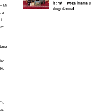
ispratili svoga imama u
 – Mi
drugi džemat
, u
a
i
ste
dana
ako
)e,
m,
tari