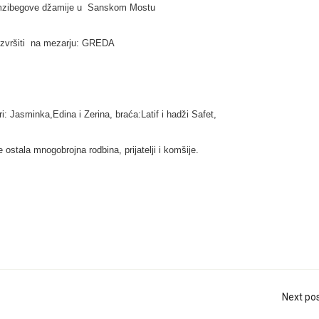
mzibegove džamije u Sanskom Mostu
izvršiti na mezarju: GREDA
 Jasminka,Edina i Zerina, braća:Latif i hadži Safet,
 ostala mnogobrojna rodbina, prijatelji i komšije.
Next po