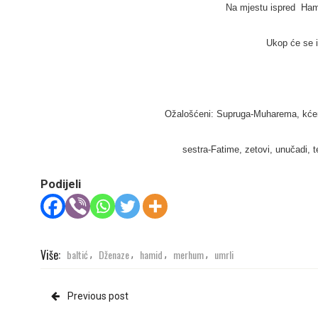
Na mjestu ispred Ha
Ukop će se 
Ožalošćeni:
Supruga-Muharema, kćeri:
sestra-Fatime, zetovi, unučadi, te
Podijeli
Više:
baltić
Dženaze
hamid
merhum
umrli
,
,
,
,
Previous post