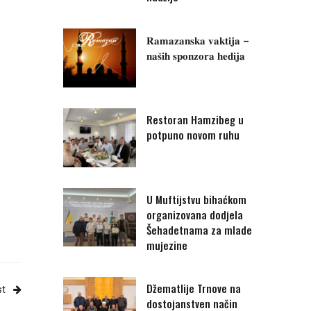
𝐑𝐚𝐦𝐚𝐳𝐚𝐧𝐬𝐤𝐚 𝐯𝐚𝐤𝐭𝐢𝐣𝐚 –
𝐧𝐚𝐬̌𝐢𝐡 𝐬𝐩𝐨𝐧𝐳𝐨𝐫𝐚 𝐡𝐞𝐝𝐢𝐣𝐚
Restoran Hamzibeg u
potpuno novom ruhu
U Muftijstvu bihaćkom
organizovana dodjela
Šehadetnama za mlade
mujezine
Džematlije Trnove na
st
dostojanstven način