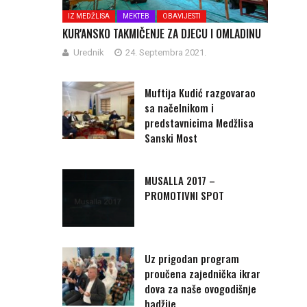
IZ MEDŽLISA
MEKTEB
OBAVIJESTI
KUR'ANSKO TAKMIČENJE ZA DJECU I OMLADINU
Urednik
24. Septembra 2021.
Muftija Kudić razgovarao
sa načelnikom i
predstavnicima Medžlisa
Sanski Most
MUSALLA 2017 –
PROMOTIVNI SPOT
Uz prigodan program
proučena zajednička ikrar
dova za naše ovogodišnje
hadžije