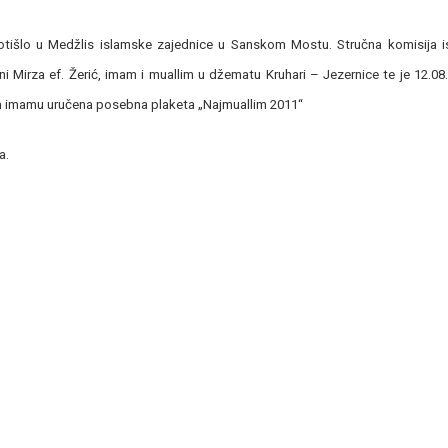
 otišlo u Medžlis islamske zajednice u Sanskom Mostu. Stručna komisija i
ini Mirza ef. Žerić, imam i muallim u džematu Kruhari – Jezernice te je 12.08
om imamu uručena posebna plaketa „Najmuallim 2011“
a.