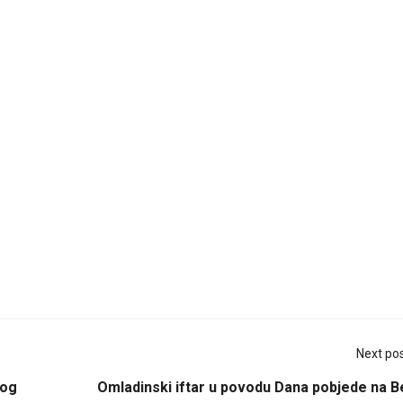
Next po
kog
Omladinski iftar u povodu Dana pobjede na B