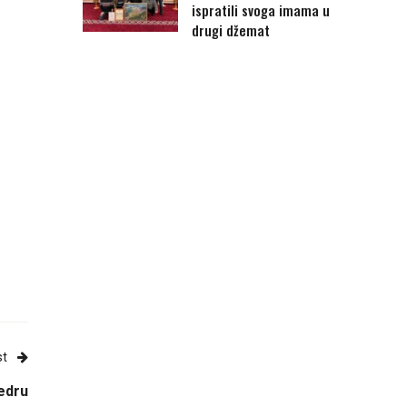
ispratili svoga imama u
drugi džemat
st
edru