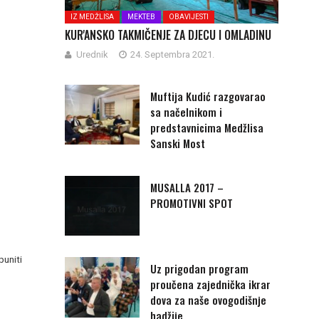
IZ MEDŽLISA
MEKTEB
OBAVIJESTI
KUR'ANSKO TAKMIČENJE ZA DJECU I OMLADINU
Urednik
24. Septembra 2021.
Muftija Kudić razgovarao
sa načelnikom i
predstavnicima Medžlisa
Sanski Most
MUSALLA 2017 –
PROMOTIVNI SPOT
puniti
Uz prigodan program
proučena zajednička ikrar
dova za naše ovogodišnje
hadžije