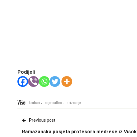
Podijeli
Više:
kruhari
najmuallim
priznanje
,
,
Previous post
Ramazanska posjeta profesora medrese iz Viso