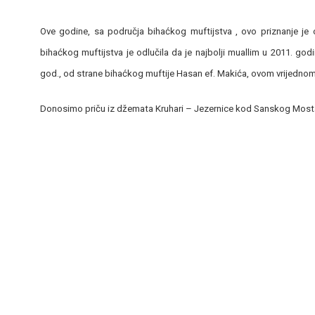
Ove godine, sa područja bihaćkog muftijstva , ovo priznanje je
bihaćkog muftijstva je odlučila da je najbolji muallim u 2011. god
god., od strane bihaćkog muftije Hasan ef. Makića, ovom vrijedn
Donosimo priču iz džemata Kruhari – Jezernice kod Sanskog Most