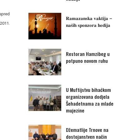
spred
𝐑𝐚𝐦𝐚𝐳𝐚𝐧𝐬𝐤𝐚 𝐯𝐚𝐤𝐭𝐢𝐣𝐚 –
.2011.
𝐧𝐚𝐬̌𝐢𝐡 𝐬𝐩𝐨𝐧𝐳𝐨𝐫𝐚 𝐡𝐞𝐝𝐢𝐣𝐚
Restoran Hamzibeg u
potpuno novom ruhu
U Muftijstvu bihaćkom
organizovana dodjela
Šehadetnama za mlade
mujezine
Džematlije Trnove na
dostojanstven način