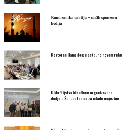
𝐑𝐚𝐦𝐚𝐳𝐚𝐧𝐬𝐤𝐚 𝐯𝐚𝐤𝐭𝐢𝐣𝐚 – 𝐧𝐚𝐬̌𝐢𝐡 𝐬𝐩𝐨𝐧𝐳𝐨𝐫𝐚
𝐡𝐞𝐝𝐢𝐣𝐚
Restoran Hamzibeg u potpuno novom ruhu
U Muftijstvu bihaćkom organizovana
dodjela Šehadetnama za mlade mujezine