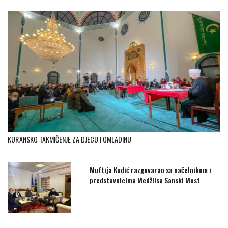
KUR'ANSKO TAKMIČENJE ZA DJECU I OMLADINU
Muftija Kudić razgovarao sa načelnikom i
predstavnicima Medžlisa Sanski Most