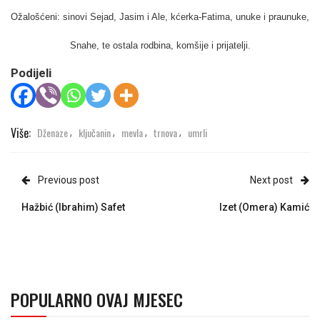
Ožalošćeni:
sinovi Sejad, Jasim i Ale, kćerka-Fatima, unuke i praunuke,
Snahe, te ostala rodbina, komšije i prijatelji.
Podijeli
Više:
Dženaze
ključanin
mevla
trnova
umrli
,
,
,
,
Previous post
Next post
Hažbić (Ibrahim) Safet
Izet (Omera) Kamić
POPULARNO OVAJ MJESEC