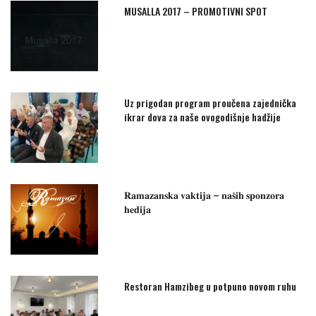
MUSALLA 2017 – PROMOTIVNI SPOT
Uz prigodan program proučena zajednička
ikrar dova za naše ovogodišnje hadžije
𝐑𝐚𝐦𝐚𝐳𝐚𝐧𝐬𝐤𝐚 𝐯𝐚𝐤𝐭𝐢𝐣𝐚 – 𝐧𝐚𝐬̌𝐢𝐡 𝐬𝐩𝐨𝐧𝐳𝐨𝐫𝐚
𝐡𝐞𝐝𝐢𝐣𝐚
Restoran Hamzibeg u potpuno novom ruhu